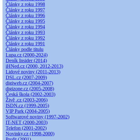
Články z roku 1998
Články z roku 1997
Články z roku 1996
Články z roku 1995
Články z roku 1994
Články z roku 1993
Články z roku 1992
Články z roku 1991
Články podle titulu
Lupa.cz (2000-2024)
Deník Insider (2014)
iHNed.cz (2000, 2012-2013)
Lidové noviny (2011-2013)
DSL.cz (2007-2009)
digiweb.cz (2004-2007)
digizone.cz (2005-2008)
Česká škola (2002-2003)
Živě .cz (2003-2006)
ISDN.cz (1999-2005)
VIP Park (2004-2005)
Softwarové noviny (1997-2002)
IT-NET (2000-2003)
Telefon (2001-2002)
Novinky.cz (1998-2000)
Profit (2001)