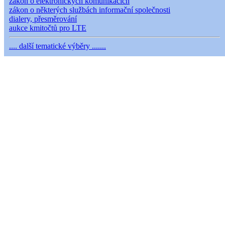
zákon o elektronických komunikacích
zákon o některých službách informační společnosti
dialery, přesměrování
aukce kmitočtů pro LTE
.... další tematické výběry .......