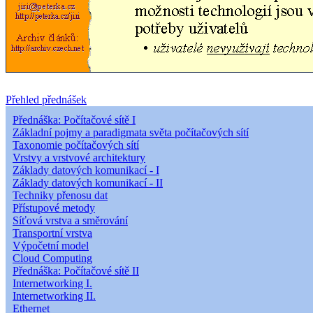
Přehled přednášek
Přednáška: Počítačové sítě I
Základní pojmy a paradigmata světa počítačových sítí
Taxonomie počítačových sítí
Vrstvy a vrstvové architektury
Základy datových komunikací - I
Základy datových komunikací - II
Techniky přenosu dat
Přístupové metody
Síťová vrstva a směrování
Transportní vrstva
Výpočetní model
Cloud Computing
Přednáška: Počítačové sítě II
Internetworking I.
Internetworking II.
Ethernet