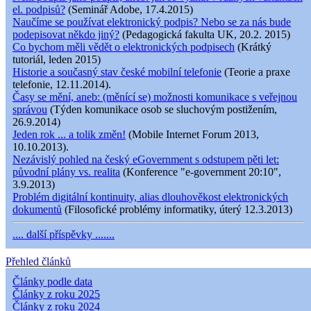
el. podpisů?
(Seminář Adobe, 17.4.2015)
Naučíme se používat elektronický podpis? Nebo se za nás bude
podepisovat někdo jiný?
(Pedagogická fakulta UK, 20.2. 2015)
Co bychom měli vědět o elektronických podpisech
(Krátký
tutoriál, leden 2015)
Historie a současný stav české mobilní telefonie
(Teorie a praxe
telefonie, 12.11.2014).
Časy se mění, aneb: (měnící se) možnosti komunikace s veřejnou
správou
(Týden komunikace osob se sluchovým postižením,
26.9.2014)
Jeden rok ... a tolik změn!
(Mobile Internet Forum 2013,
10.10.2013).
Nezávislý pohled na český eGovernment s odstupem pěti let:
původní plány vs. realita
(Konference "e-government 20:10",
3.9.2013)
Problém digitální kontinuity, alias dlouhověkost elektronických
dokumentů
(Filosofické problémy informatiky, úterý 12.3.2013)
.... další příspěvky .......
Přehled článků
Články podle data
Články z roku 2025
Články z roku 2024