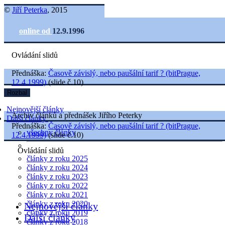
©
Jiří Peterka
, 2015
online od
12.9.1996
Ovládání slidů
Přednáška:
Časově závislý, nebo paušální tarif ? (bitPrague,
12.4.1999)
(slide č.10)
Rozbal
Nejnovější články
Archiv článků a přednášek Jiřího Peterky
Další články
Přednáška:
Časově závislý, nebo paušální tarif ? (bitPrague,
všechny články
12.4.1999)
(slide č.10)
Ovládání slidů
články z roku 2025
články z roku 2024
články z roku 2023
články z roku 2022
články z roku 2021
články z roku 2020
Nejnovější články
články z roku 2019
Další články
články z roku 2018