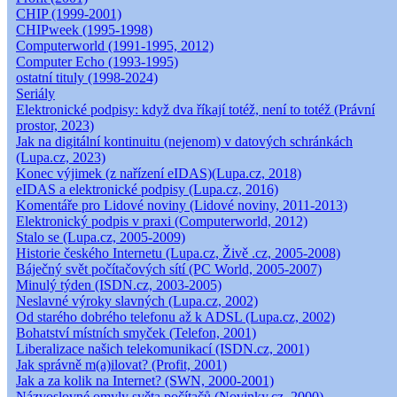
CHIP (1999-2001)
CHIPweek (1995-1998)
Computerworld (1991-1995, 2012)
Computer Echo (1993-1995)
ostatní tituly (1998-2024)
Seriály
Elektronické podpisy: když dva říkají totéž, není to totéž (Právní
prostor, 2023)
Jak na digitální kontinuitu (nejenom) v datových schránkách
(Lupa.cz, 2023)
Konec výjimek (z nařízení eIDAS)(Lupa.cz, 2018)
eIDAS a elektronické podpisy (Lupa.cz, 2016)
Komentáře pro Lidové noviny (Lidové noviny, 2011-2013)
Elektronický podpis v praxi (Computerworld, 2012)
Stalo se (Lupa.cz, 2005-2009)
Historie českého Internetu (Lupa.cz, Živě .cz, 2005-2008)
Báječný svět počítačových sítí (PC World, 2005-2007)
Minulý týden (ISDN.cz, 2003-2005)
Neslavné výroky slavných (Lupa.cz, 2002)
Od starého dobrého telefonu až k ADSL (Lupa.cz, 2002)
Bohatství místních smyček (Telefon, 2001)
Liberalizace našich telekomunikací (ISDN.cz, 2001)
Jak správně m(a)ilovat? (Profit, 2001)
Jak a za kolik na Internet? (SWN, 2000-2001)
Názvoslovné omyly světa počítačů (Novinky.cz, 2000)