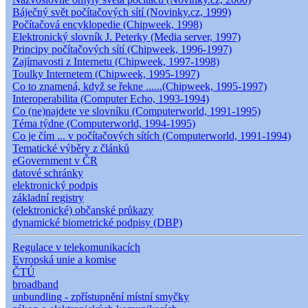
Báječný svět počítačových sítí (Novinky.cz, 1999)
Počítačová encyklopedie (Chipweek, 1998)
Elektronický slovník J. Peterky (Media server, 1997)
Principy počítačových sítí (Chipweek, 1996-1997)
Zajímavosti z Internetu (Chipweek, 1997-1998)
Toulky Internetem (Chipweek, 1995-1997)
Co to znamená, když se řekne ......(Chipweek, 1995-1997)
Interoperabilita (Computer Echo, 1993-1994)
Co (ne)najdete ve slovníku (Computerworld, 1991-1995)
Téma týdne (Computerworld, 1994-1995)
Co je čím ... v počítačových sítích (Computerworld, 1991-1994)
Tematické výběry z článků
eGovernment v ČR
datové schránky
elektronický podpis
základní registry
(elektronické) občanské průkazy
dynamické biometrické podpisy (DBP)
Regulace v telekomunikacích
Evropská unie a komise
ČTÚ
broadband
unbundling - zpřístupnění místní smyčky