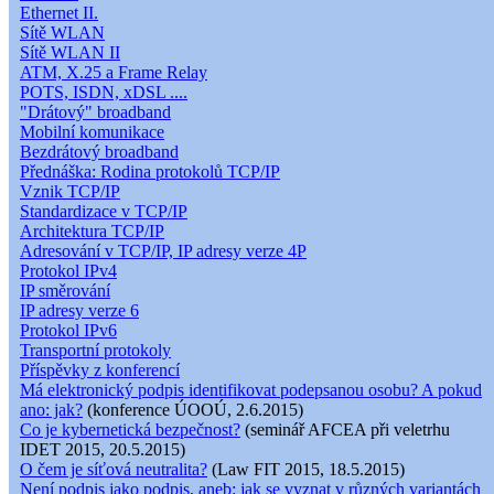
Ethernet II.
Sítě WLAN
Sítě WLAN II
ATM, X.25 a Frame Relay
POTS, ISDN, xDSL ....
"Drátový" broadband
Mobilní komunikace
Bezdrátový broadband
Přednáška: Rodina protokolů TCP/IP
Vznik TCP/IP
Standardizace v TCP/IP
Architektura TCP/IP
Adresování v TCP/IP, IP adresy verze 4P
Protokol IPv4
IP směrování
IP adresy verze 6
Protokol IPv6
Transportní protokoly
Příspěvky z konferencí
Má elektronický podpis identifikovat podepsanou osobu? A pokud
ano: jak?
(konference ÚOOÚ, 2.6.2015)
Co je kybernetická bezpečnost?
(seminář AFCEA při veletrhu
IDET 2015, 20.5.2015)
O čem je síťová neutralita?
(Law FIT 2015, 18.5.2015)
Není podpis jako podpis, aneb: jak se vyznat v různých variantách