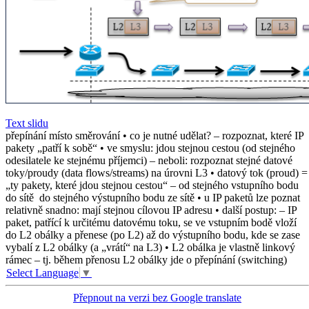
Text slidu
přepínání místo směrování • co je nutné udělat? – rozpoznat, které IP
pakety „patří k sobě“ • ve smyslu: jdou stejnou cestou (od stejného
odesilatele ke stejnému příjemci) – neboli: rozpoznat stejné datové
toky/proudy (data flows/streams) na úrovni L3 • datový tok (proud) =
„ty pakety, které jdou stejnou cestou“ – od stejného vstupního bodu
do sítě do stejného výstupního bodu ze sítě • u IP paketů lze poznat
relativně snadno: mají stejnou cílovou IP adresu • další postup: – IP
paket, patřící k určitému datovému toku, se ve vstupním bodě vloží
do L2 obálky a přenese (po L2) až do výstupního bodu, kde se zase
vybalí z L2 obálky (a „vrátí“ na L3) • L2 obálka je vlastně linkový
rámec – tj. během přenosu L2 obálky jde o přepínání (switching)
Select Language
▼
Přepnout na verzi bez Google translate