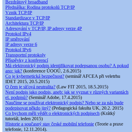
Bezdrátový broadband
Přednáška: Rodina protokolů TCP/IP
Vznik TCP/IP
Standardizace v TCP/IP
Architektura TCP/IP
Adresování v TCP/IP, IP adresy verze 4P
Protokol IPv4
IP směrování
IP adresy verze 6
Protokol IPv6
Transportní protokoly
Příspěvky z konferencí
Má elektronický podpis identifikovat podepsanou osobu? A pokud
ano: jak?
(konference ÚOOÚ, 2.6.2015)
Co je kybernetická bezpečnost?
(seminář AFCEA při veletrhu
IDET 2015, 20.5.2015)
O čem je síťová neutralita?
(Law FIT 2015, 18.5.2015)
Není podpis jako podpis, aneb: jak se vyznat v různých variantách
el. podpisů?
(Seminář Adobe, 17.4.2015)
Naučíme se používat elektronický podpis? Nebo se za nás bude
podepisovat někdo jiný?
(Pedagogická fakulta UK, 20.2. 2015)
Co bychom měli vědět o elektronických podpisech
(Krátký
tutoriál, leden 2015)
Historie a současný stav české mobilní telefonie
(Teorie a praxe
telefonie, 12.11.2014).