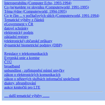
Interoperabilita (Computer Echo, 1993-1994)
Co (ne)najdete ve slovníku (Computerworld, 1991-1995)
Téma týdne (Computerworld, 1994-1995)
Co je čím ... v počítačových sítích (Computerworld, 1991-1994)
Tematické výběry z článků
eGovernment v ČR
datové schránky
elektronický podpis
základní registry
(elektronické) občanské průkazy
dynamické biometrické podpisy (DBP)
Regulace v telekomunikacích
Evropská unie a komise
ČTÚ
broadband
unbundling - zpřístupnění místní smyčky
zákon o elektronických komunikacích
zákon o některých službách informační společnosti
dialery, přesměrování
aukce kmitočtů pro LTE
.... další tematické výběry .......