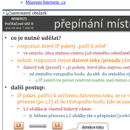
Muzeum Internetu .cz
×