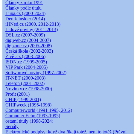
Články z roku 1991
Články podle titulu
Lupa.cz (2000-2024)
Deník Insider (2014)
iHNed.cz (2000, 2012-2013)
Lidové noviny (2011-2013)
DSL.cz (2007-2009)
digiweb.cz (2004-2007)
digizone.cz (2005-2008)
Česká škola (2002-2003)
Živě .cz (2003-2006)
ISDN.cz (1999-2005)
VIP Park (2004-2005)
Softwarové noviny (1997-2002)
IT-NET (2000-2003)
Telefon (2001-2002)
Novinky.cz (1998-2000)
Profit (2001)
CHIP (1999-2001)
CHIPweek (1995-1998)
Computerworld (1991-1995, 2012)
Computer Echo (1993-1995)
ostatní tituly (1998-2024)
Seriály
Elektronické podpisy: když dva říkají totéž, není to totéž (Právní