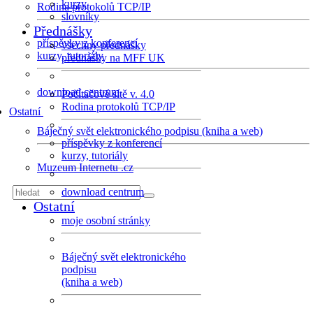
kurzy
Rodina protokolů TCP/IP
slovníky
Přednášky
příspěvky z konferencí
všechny přednášky
kurzy, tutoriály
přednášky na MFF UK
download centrum
Počítačové sítě v. 4.0
Rodina protokolů TCP/IP
Ostatní
Báječný svět elektronického podpisu (kniha a web)
příspěvky z konferencí
kurzy, tutoriály
Muzeum Internetu .cz
download centrum
Ostatní
moje osobní stránky
Báječný svět elektronického
podpisu
(kniha a web)