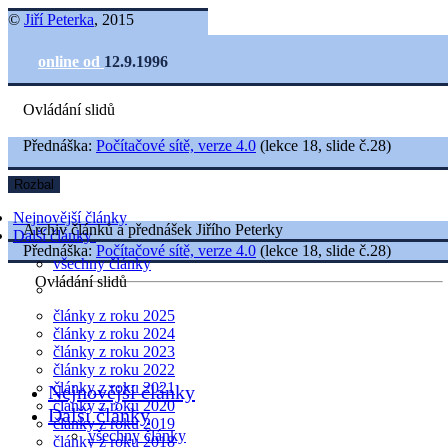
©
Jiří Peterka
, 2015
online od
12.9.1996
Ovládání slidů
Přednáška:
Počítačové sítě, verze 4.0
(lekce 18, slide č.28)
Rozbal
Nejnovější články
Archiv článků a přednášek Jiřího Peterky
Další články
Přednáška:
Počítačové sítě, verze 4.0
(lekce 18, slide č.28)
všechny články
Ovládání slidů
články z roku 2025
články z roku 2024
články z roku 2023
články z roku 2022
články z roku 2021
Nejnovější články
články z roku 2020
Další články
články z roku 2019
všechny články
články z roku 2018