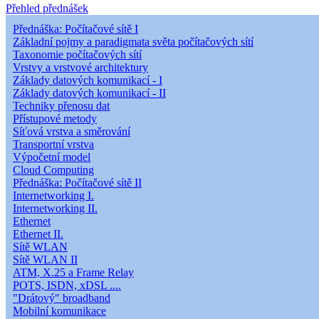
Přehled přednášek
Přednáška: Počítačové sítě I
Základní pojmy a paradigmata světa počítačových sítí
Taxonomie počítačových sítí
Vrstvy a vrstvové architektury
Základy datových komunikací - I
Základy datových komunikací - II
Techniky přenosu dat
Přístupové metody
Síťová vrstva a směrování
Transportní vrstva
Výpočetní model
Cloud Computing
Přednáška: Počítačové sítě II
Internetworking I.
Internetworking II.
Ethernet
Ethernet II.
Sítě WLAN
Sítě WLAN II
ATM, X.25 a Frame Relay
POTS, ISDN, xDSL ....
"Drátový" broadband
Mobilní komunikace