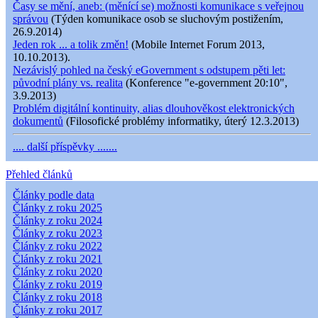
Časy se mění, aneb: (měnící se) možnosti komunikace s veřejnou
správou
(Týden komunikace osob se sluchovým postižením,
26.9.2014)
Jeden rok ... a tolik změn!
(Mobile Internet Forum 2013,
10.10.2013).
Nezávislý pohled na český eGovernment s odstupem pěti let:
původní plány vs. realita
(Konference "e-government 20:10",
3.9.2013)
Problém digitální kontinuity, alias dlouhověkost elektronických
dokumentů
(Filosofické problémy informatiky, úterý 12.3.2013)
.... další příspěvky .......
Přehled článků
Články podle data
Články z roku 2025
Články z roku 2024
Články z roku 2023
Články z roku 2022
Články z roku 2021
Články z roku 2020
Články z roku 2019
Články z roku 2018
Články z roku 2017