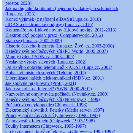
prostor, 2023)
Jak na digitální kontinuitu (nejenom) v datových schránkách
(Lupa.cz, 2023)
Konec výjimek (z nařízení eIDAS)(Lupa.cz, 2018)
eIDAS a elektronické podpisy (Lupa.cz, 2016)
Komentáře pro Lidové noviny (Lidové noviny, 2011-2013)
Elektronický podpis v praxi (Computerworld, 2012)
Stalo se (Lupa.cz, 2005-2009)
Historie českého Internetu (Lupa.cz, Živě .cz, 2005-2008)
Báječný svět počítačových sítí (PC World, 2005-2007)
Minulý týden (ISDN.cz, 2003-2005)
Neslavné výroky slavných (Lupa.cz, 2002)
Od starého dobrého telefonu až k ADSL (Lupa.cz, 2002)
Bohatství místních smyček (Telefon, 2001)
Liberalizace našich telekomunikací (ISDN.cz, 2001)
Jak správně m(a)ilovat? (Profit, 2001)
Jak a za kolik na Internet? (SWN, 2000-2001)
Názvoslovné omyly světa počítačů (Novinky.cz, 2000)
Báječný svět počítačových sítí (Novinky.cz, 1999)
Počítačová encyklopedie (Chipweek, 1998)
Elektronický slovník J. Peterky (Media server, 1997)
Principy počítačových sítí (Chipweek, 1996-1997)
Zajímavosti z Internetu (Chipweek, 1997-1998)
Toulky Internetem (Chipweek, 1995-1997)
Co to znamená, když se řekne ......(Chipweek, 1995-1997)