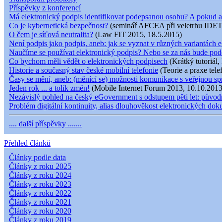
Příspěvky z konferencí
Má elektronický podpis identifikovat podepsanou osobu? A pokud a
Co je kybernetická bezpečnost?
(seminář AFCEA při veletrhu IDET
O čem je síťová neutralita?
(Law FIT 2015, 18.5.2015)
Není podpis jako podpis, aneb: jak se vyznat v různých variantách e
Naučíme se používat elektronický podpis? Nebo se za nás bude pod
Co bychom měli vědět o elektronických podpisech
(Krátký tutoriál,
Historie a současný stav české mobilní telefonie
(Teorie a praxe tele
Časy se mění, aneb: (měnící se) možnosti komunikace s veřejnou s
Jeden rok ... a tolik změn!
(Mobile Internet Forum 2013, 10.10.2013
Nezávislý pohled na český eGovernment s odstupem pěti let: původní
Problém digitální kontinuity, alias dlouhověkost elektronických do
.... další příspěvky .......
Přehled článků
Články podle data
Články z roku 2025
Články z roku 2024
Články z roku 2023
Články z roku 2022
Články z roku 2021
Články z roku 2020
Články z roku 2019