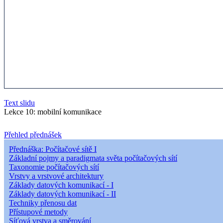
Text slidu
Lekce 10: mobilní komunikace
Přehled přednášek
Přednáška: Počítačové sítě I
Základní pojmy a paradigmata světa počítačových sítí
Taxonomie počítačových sítí
Vrstvy a vrstvové architektury
Základy datových komunikací - I
Základy datových komunikací - II
Techniky přenosu dat
Přístupové metody
Síťová vrstva a směrování