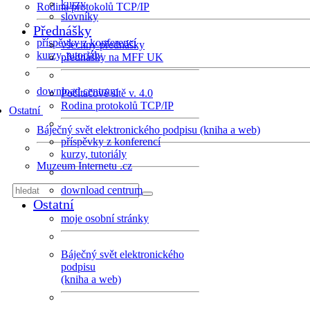
kurzy
Rodina protokolů TCP/IP
slovníky
Přednášky
příspěvky z konferencí
všechny přednášky
kurzy, tutoriály
přednášky na MFF UK
download centrum
Počítačové sítě v. 4.0
Rodina protokolů TCP/IP
Ostatní
Báječný svět elektronického podpisu (kniha a web)
příspěvky z konferencí
kurzy, tutoriály
Muzeum Internetu .cz
download centrum
Ostatní
moje osobní stránky
Báječný svět elektronického
podpisu
(kniha a web)