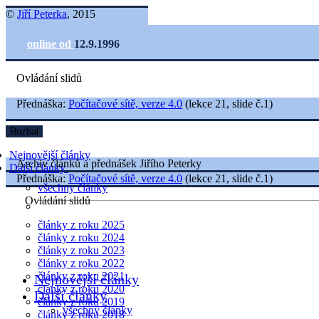
©
Jiří Peterka
, 2015
online od
12.9.1996
Ovládání slidů
Přednáška:
Počítačové sítě, verze 4.0
(lekce 21, slide č.1)
Rozbal
Nejnovější články
Archiv článků a přednášek Jiřího Peterky
Další články
Přednáška:
Počítačové sítě, verze 4.0
(lekce 21, slide č.1)
všechny články
Ovládání slidů
články z roku 2025
články z roku 2024
články z roku 2023
články z roku 2022
články z roku 2021
Nejnovější články
články z roku 2020
Další články
články z roku 2019
všechny články
články z roku 2018