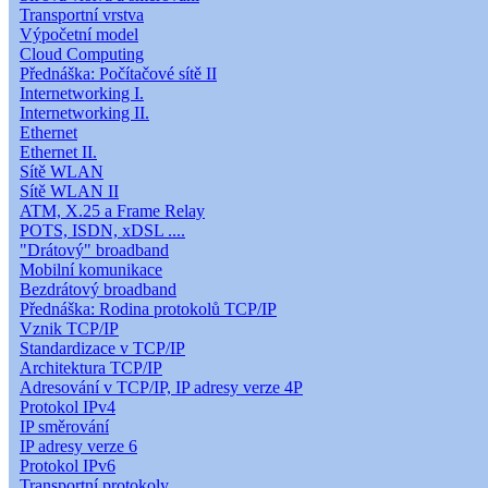
Transportní vrstva
Výpočetní model
Cloud Computing
Přednáška: Počítačové sítě II
Internetworking I.
Internetworking II.
Ethernet
Ethernet II.
Sítě WLAN
Sítě WLAN II
ATM, X.25 a Frame Relay
POTS, ISDN, xDSL ....
"Drátový" broadband
Mobilní komunikace
Bezdrátový broadband
Přednáška: Rodina protokolů TCP/IP
Vznik TCP/IP
Standardizace v TCP/IP
Architektura TCP/IP
Adresování v TCP/IP, IP adresy verze 4P
Protokol IPv4
IP směrování
IP adresy verze 6
Protokol IPv6
Transportní protokoly