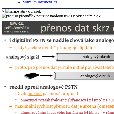
Muzeum Internetu .cz
×