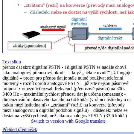
Text slidu
přenos dat skrz digitální PSTN • i digitální PSTN se nadále chová
jako analogový přenosový okruh – i když „někde uvnitř“ již funguje
digitálně – proto: pro přenos dat je stále nutné používat telefonní
modemy • rozdíl oproti analogové PSTN – již zde nejsou pásmové
propusti • omezující rozsah frekvencí (přenosové pásmo) na 300-
3400 Hz – maximální rychlost přenosu dat je určena (omezena): •
dimenzováním hlasového kanálu na 64 kbit/s (v rámci ústředny a na
traktu mezi ústřednami) • „ztrátami“ (režií) na konverze (převody
mezi analogovou a digitální podobou signálu) – důsledek: nelze se
dostat na vyšší rychlosti, než jako u analogové PSTN (33,6 kbit/s)
Switch to version with Google translate
Přehled přednášek