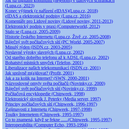
Jak na digitální kontinuitu (nejenom) v datových schránkách
(Lupa.cz, 2023)
Konec výjimek (z nařízení eIDAS)(Lupa.cz, 2018)
eIDAS a elektronické podpisy (Lupa.cz, 2016)
Komentáře pro Lidové noviny (Lidové noviny, 2011-2013)
Elektronický podpis v praxi (Computerworld, 2012)
Stalo se (Lupa.cz, 2005-2009)
Historie českého Internetu (Lupa.cz, Živě .cz, 2005-2008)
Báječný svět počítačových sítí (PC World, 2005-2007)
Minulý týden (ISDN.cz, 2003-2005)
Neslavné výroky slavných (Lupa.cz, 2002)
Od starého dobrého telefonu až k ADSL (Lupa.cz, 2002)
Bohatství místních smyček (Telefon, 2001)
Liberalizace našich telekomunikací (ISDN.cz, 2001)
Jak správně m(a)ilovat? (Profit, 2001)
Jak a za kolik na Internet? (SWN, 2000-2001)
Názvoslovné omyly světa počítačů (Novinky.cz, 2000)
Báječný svět počítačových sítí (Novinky.cz, 1999)
Počítačová encyklopedie (Chipweek, 1998)
Elektronický slovník J. Peterky (Media server, 1997)
Principy počítačových sítí (Chipweek, 1996-1997)
Zajímavosti z Internetu (Chipweek, 1997-1998)
Toulky Internetem (Chipweek, 1995-1997)
Co to znamená, když se řekne ......(Chipweek, 1995-1997)
Interoperabilita (Computer Echo, 1993-1994)