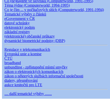
Co (ne)najdete ve slovníku (Computerworld, 1991-1995)
Téma týdne (Computerworld, 1994-1995)
Co je čím ... v počítačových sítích (Computerworld, 1991-1994)
Tematické výběry z článků
eGovernment v ČR
datové schránky
elektronický podpis
základní registry
(elektronické) občanské průkazy
dynamické biometrické podpisy (DBP)
Regulace v telekomunikacích
Evropská unie a komise
ČTÚ
broadband
unbundling - zpřístupnění místní smyčky
zákon o elektronických komunikacích
zákon o některých službách informační společnosti
dialery, přesměrování
aukce kmitočtů pro LTE
.... další tematické výběry .......