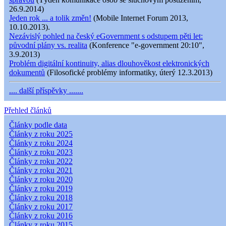
26.9.2014)
Jeden rok ... a tolik změn!
(Mobile Internet Forum 2013,
10.10.2013).
Nezávislý pohled na český eGovernment s odstupem pěti let:
původní plány vs. realita
(Konference "e-government 20:10",
3.9.2013)
Problém digitální kontinuity, alias dlouhověkost elektronických
dokumentů
(Filosofické problémy informatiky, úterý 12.3.2013)
.... další příspěvky .......
Přehled článků
Články podle data
Články z roku 2025
Články z roku 2024
Články z roku 2023
Články z roku 2022
Články z roku 2021
Články z roku 2020
Články z roku 2019
Články z roku 2018
Články z roku 2017
Články z roku 2016
Články z roku 2015