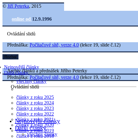
©
Jiří Peterka
, 2015
online od
12.9.1996
Ovládání slidů
Přednáška:
Počítačové sítě, verze 4.0
(lekce 19, slide č.12)
Rozbal
Nejnovější články
Archiv článků a přednášek Jiřího Peterky
Další články
Přednáška:
Počítačové sítě, verze 4.0
(lekce 19, slide č.12)
všechny články
Ovládání slidů
články z roku 2025
články z roku 2024
články z roku 2023
články z roku 2022
články z roku 2021
Nejnovější články
články z roku 2020
Další články
články z roku 2019
všechny články
články z roku 2018