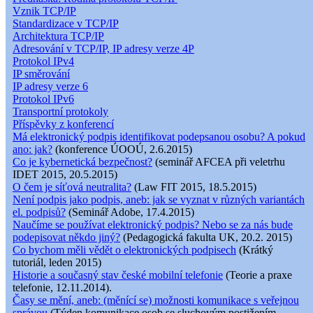
Vznik TCP/IP
Standardizace v TCP/IP
Architektura TCP/IP
Adresování v TCP/IP, IP adresy verze 4P
Protokol IPv4
IP směrování
IP adresy verze 6
Protokol IPv6
Transportní protokoly
Příspěvky z konferencí
Má elektronický podpis identifikovat podepsanou osobu? A pokud
ano: jak?
(konference ÚOOÚ, 2.6.2015)
Co je kybernetická bezpečnost?
(seminář AFCEA při veletrhu
IDET 2015, 20.5.2015)
O čem je síťová neutralita?
(Law FIT 2015, 18.5.2015)
Není podpis jako podpis, aneb: jak se vyznat v různých variantách
el. podpisů?
(Seminář Adobe, 17.4.2015)
Naučíme se používat elektronický podpis? Nebo se za nás bude
podepisovat někdo jiný?
(Pedagogická fakulta UK, 20.2. 2015)
Co bychom měli vědět o elektronických podpisech
(Krátký
tutoriál, leden 2015)
Historie a současný stav české mobilní telefonie
(Teorie a praxe
telefonie, 12.11.2014).
Časy se mění, aneb: (měnící se) možnosti komunikace s veřejnou
správou
(Týden komunikace osob se sluchovým postižením,