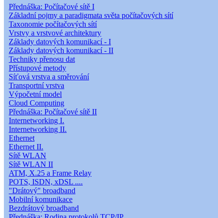
Přednáška: Počítačové sítě I
Základní pojmy a paradigmata světa počítačových sítí
Taxonomie počítačových sítí
Vrstvy a vrstvové architektury
Základy datových komunikací - I
Základy datových komunikací - II
Techniky přenosu dat
Přístupové metody
Síťová vrstva a směrování
Transportní vrstva
Výpočetní model
Cloud Computing
Přednáška: Počítačové sítě II
Internetworking I.
Internetworking II.
Ethernet
Ethernet II.
Sítě WLAN
Sítě WLAN II
ATM, X.25 a Frame Relay
POTS, ISDN, xDSL ....
"Drátový" broadband
Mobilní komunikace
Bezdrátový broadband
Přednáška: Rodina protokolů TCP/IP