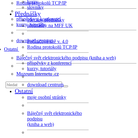
kurzy
Rodina protokolů TCP/IP
slovníky
Přednášky
příspěvky z konferencí
všechny přednášky
kurzy, tutoriály
přednášky na MFF UK
download centrum
Počítačové sítě v. 4.0
Rodina protokolů TCP/IP
Ostatní
Báječný svět elektronického podpisu (kniha a web)
příspěvky z konferencí
kurzy, tutoriály
Muzeum Internetu .cz
download centrum
Ostatní
moje osobní stránky
Báječný svět elektronického
podpisu
(kniha a web)