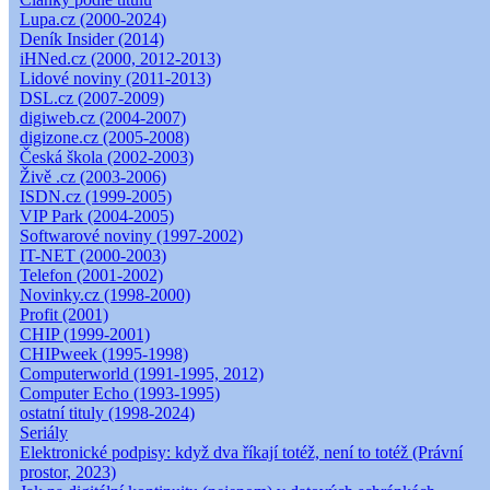
Lupa.cz (2000-2024)
Deník Insider (2014)
iHNed.cz (2000, 2012-2013)
Lidové noviny (2011-2013)
DSL.cz (2007-2009)
digiweb.cz (2004-2007)
digizone.cz (2005-2008)
Česká škola (2002-2003)
Živě .cz (2003-2006)
ISDN.cz (1999-2005)
VIP Park (2004-2005)
Softwarové noviny (1997-2002)
IT-NET (2000-2003)
Telefon (2001-2002)
Novinky.cz (1998-2000)
Profit (2001)
CHIP (1999-2001)
CHIPweek (1995-1998)
Computerworld (1991-1995, 2012)
Computer Echo (1993-1995)
ostatní tituly (1998-2024)
Seriály
Elektronické podpisy: když dva říkají totéž, není to totéž (Právní
prostor, 2023)