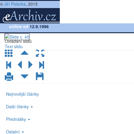
©
Jiří Peterka
, 2015
Přednáška:
online od
Počítačové sítě, verze 4.0
12.9.1996
(lekce 18, slide č.45)
Ovládání slidů
Text slidu
Nejnovější články
Další články
Přednášky
Ostatní