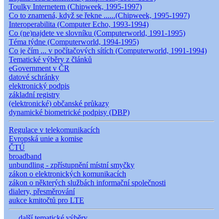
Toulky Internetem (Chipweek, 1995-1997)
Co to znamená, když se řekne ......(Chipweek, 1995-1997)
Interoperabilita (Computer Echo, 1993-1994)
Co (ne)najdete ve slovníku (Computerworld, 1991-1995)
Téma týdne (Computerworld, 1994-1995)
Co je čím ... v počítačových sítích (Computerworld, 1991-1994)
Tematické výběry z článků
eGovernment v ČR
datové schránky
elektronický podpis
základní registry
(elektronické) občanské průkazy
dynamické biometrické podpisy (DBP)
Regulace v telekomunikacích
Evropská unie a komise
ČTÚ
broadband
unbundling - zpřístupnění místní smyčky
zákon o elektronických komunikacích
zákon o některých službách informační společnosti
dialery, přesměrování
aukce kmitočtů pro LTE
.... další tematické výběry .......