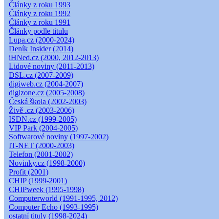
Články z roku 1993
Články z roku 1992
Články z roku 1991
Články podle titulu
Lupa.cz (2000-2024)
Deník Insider (2014)
iHNed.cz (2000, 2012-2013)
Lidové noviny (2011-2013)
DSL.cz (2007-2009)
digiweb.cz (2004-2007)
digizone.cz (2005-2008)
Česká škola (2002-2003)
Živě .cz (2003-2006)
ISDN.cz (1999-2005)
VIP Park (2004-2005)
Softwarové noviny (1997-2002)
IT-NET (2000-2003)
Telefon (2001-2002)
Novinky.cz (1998-2000)
Profit (2001)
CHIP (1999-2001)
CHIPweek (1995-1998)
Computerworld (1991-1995, 2012)
Computer Echo (1993-1995)
ostatní tituly (1998-2024)