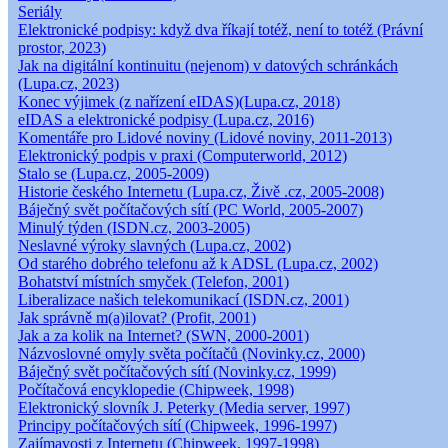
Seriály
Elektronické podpisy: když dva říkají totéž, není to totéž (Právní
prostor, 2023)
Jak na digitální kontinuitu (nejenom) v datových schránkách
(Lupa.cz, 2023)
Konec výjimek (z nařízení eIDAS)(Lupa.cz, 2018)
eIDAS a elektronické podpisy (Lupa.cz, 2016)
Komentáře pro Lidové noviny (Lidové noviny, 2011-2013)
Elektronický podpis v praxi (Computerworld, 2012)
Stalo se (Lupa.cz, 2005-2009)
Historie českého Internetu (Lupa.cz, Živě .cz, 2005-2008)
Báječný svět počítačových sítí (PC World, 2005-2007)
Minulý týden (ISDN.cz, 2003-2005)
Neslavné výroky slavných (Lupa.cz, 2002)
Od starého dobrého telefonu až k ADSL (Lupa.cz, 2002)
Bohatství místních smyček (Telefon, 2001)
Liberalizace našich telekomunikací (ISDN.cz, 2001)
Jak správně m(a)ilovat? (Profit, 2001)
Jak a za kolik na Internet? (SWN, 2000-2001)
Názvoslovné omyly světa počítačů (Novinky.cz, 2000)
Báječný svět počítačových sítí (Novinky.cz, 1999)
Počítačová encyklopedie (Chipweek, 1998)
Elektronický slovník J. Peterky (Media server, 1997)
Principy počítačových sítí (Chipweek, 1996-1997)
Zajímavosti z Internetu (Chipweek, 1997-1998)