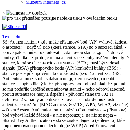
Muzeum Internetu .cz
×
Text slidu
SS: Authentication • kdy může přístupový bod (AP) vyhovět žádosti
o asociaci? – když ví, kdo (která stanice, STA) ho o asociaci žádá! •
teprve pak se může rozhodovat – zda novou stanici „pustí“ do své
buňky, či nikoli • proto je nutná autentizace • coby ověření identity té
stanice, která se chce asociovat • stanice (STA) musí být v dosahu
signálu (BSA) přístupového bodu (AP) konkrétní buňky (BSS) •
stanice pošle přístupovému bodu žádost o (svou) autentizaci (SS:
Authentication) • spolu s dalšími údaji, které osvědčují identitu
stanice – např. sdílený klíč • přístupový bod odpoví kladně • pokud
se mu podařilo úspěšně autentizovat stanici – nebo odpoví záporně,
pokud autentizace nebyla úspěšná • původní standard 802.11
definoval 2 varianty autentizace • novější standardy možnosti
autentizace rozšiřují (MAC address, 802.1X, WPA, WPA2, viz dále)
– Open System Authentication • „prázdná“ autentizace – přístupový
bod vyhoví každé žádosti • a nic neposuzuje, na nic se neptá –
Shared Key Authentication • skrze znalost tajného (sdíleného) klíče –
implementováno pomocí technologie WEP (Wired Equivalent