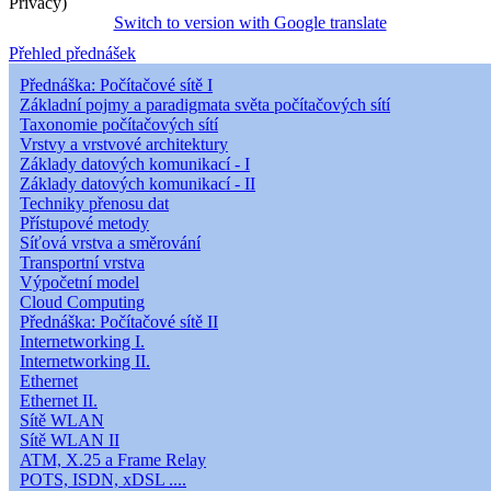
Privacy)
Switch to version with Google translate
Přehled přednášek
Přednáška: Počítačové sítě I
Základní pojmy a paradigmata světa počítačových sítí
Taxonomie počítačových sítí
Vrstvy a vrstvové architektury
Základy datových komunikací - I
Základy datových komunikací - II
Techniky přenosu dat
Přístupové metody
Síťová vrstva a směrování
Transportní vrstva
Výpočetní model
Cloud Computing
Přednáška: Počítačové sítě II
Internetworking I.
Internetworking II.
Ethernet
Ethernet II.
Sítě WLAN
Sítě WLAN II
ATM, X.25 a Frame Relay
POTS, ISDN, xDSL ....