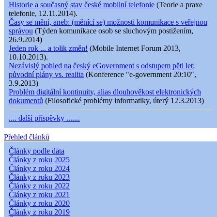
Historie a současný stav české mobilní telefonie
(Teorie a praxe
telefonie, 12.11.2014).
Časy se mění, aneb: (měnící se) možnosti komunikace s veřejnou
správou
(Týden komunikace osob se sluchovým postižením,
26.9.2014)
Jeden rok ... a tolik změn!
(Mobile Internet Forum 2013,
10.10.2013).
Nezávislý pohled na český eGovernment s odstupem pěti let:
původní plány vs. realita
(Konference "e-government 20:10",
3.9.2013)
Problém digitální kontinuity, alias dlouhověkost elektronických
dokumentů
(Filosofické problémy informatiky, úterý 12.3.2013)
.... další příspěvky .......
Přehled článků
Články podle data
Články z roku 2025
Články z roku 2024
Články z roku 2023
Články z roku 2022
Články z roku 2021
Články z roku 2020
Články z roku 2019