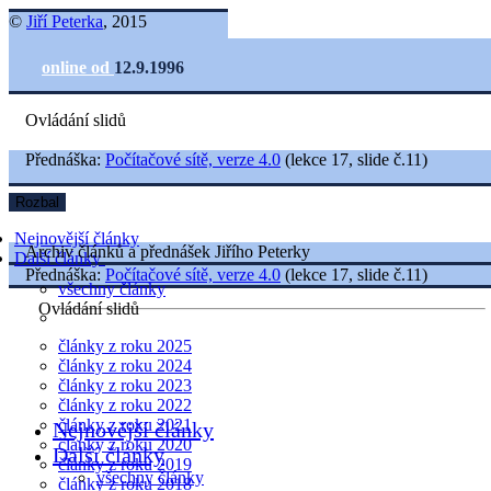
©
Jiří Peterka
, 2015
online od
12.9.1996
Ovládání slidů
Přednáška:
Počítačové sítě, verze 4.0
(lekce 17, slide č.11)
Rozbal
Nejnovější články
Archiv článků a přednášek Jiřího Peterky
Další články
Přednáška:
Počítačové sítě, verze 4.0
(lekce 17, slide č.11)
všechny články
Ovládání slidů
články z roku 2025
články z roku 2024
články z roku 2023
články z roku 2022
články z roku 2021
Nejnovější články
články z roku 2020
Další články
články z roku 2019
všechny články
články z roku 2018