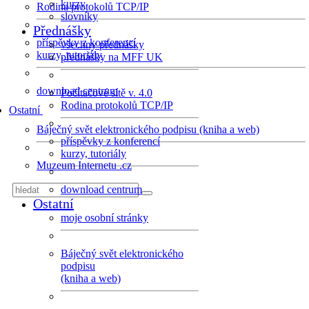
kurzy
Rodina protokolů TCP/IP
slovníky
Přednášky
příspěvky z konferencí
všechny přednášky
kurzy, tutoriály
přednášky na MFF UK
download centrum
Počítačové sítě v. 4.0
Rodina protokolů TCP/IP
Ostatní
Báječný svět elektronického podpisu (kniha a web)
příspěvky z konferencí
kurzy, tutoriály
Muzeum Internetu .cz
download centrum
Ostatní
moje osobní stránky
Báječný svět elektronického
podpisu
(kniha a web)