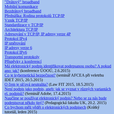
"Drátový" broadband
Mobilní komunikace
Bezdrátový broadband
Přednáška: Rodina protokolů TCP/IP
Vznik TCP/IP
Standardizace v TCP/IP
Architektura TCP/IP
Adresování v TCP/IP, IP adresy verze 4P
Protokol IPv4
IP směrování
IP adresy verze 6
Protokol IPv6
Transportní protokoly
Příspěvky z konferencí
Má elektronický podpis identifikovat podepsanou osobu? A pokud
ano: jak?
(konference ÚOOÚ, 2.6.2015)
Co je kybernetická bezpečnost?
(seminář AFCEA při veletrhu
IDET 2015, 20.5.2015)
O čem je síťová neutralita?
(Law FIT 2015, 18.5.2015)
Není podpis jako podpis, aneb: jak se vyznat v různých variantách
el. podpisů?
(Seminář Adobe, 17.4.2015)
Naučíme se používat elektronický podpis? Nebo se za nás bude
podepisovat někdo jiný?
(Pedagogická fakulta UK, 20.2. 2015)
Co bychom měli vědět o elektronických podpisech
(Krátký
tutoriál, leden 2015)