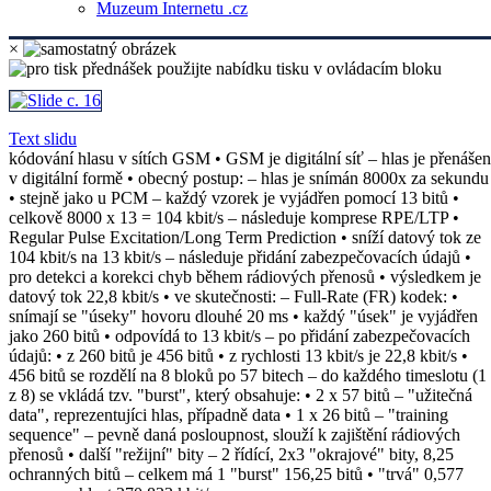
Muzeum Internetu .cz
×
Text slidu
kódování hlasu v sítích GSM • GSM je digitální síť – hlas je přenášen
v digitální formě • obecný postup: – hlas je snímán 8000x za sekundu
• stejně jako u PCM – každý vzorek je vyjádřen pomocí 13 bitů •
celkově 8000 x 13 = 104 kbit/s – následuje komprese RPE/LTP •
Regular Pulse Excitation/Long Term Prediction • sníží datový tok ze
104 kbit/s na 13 kbit/s – následuje přidání zabezpečovacích údajů •
pro detekci a korekci chyb během rádiových přenosů • výsledkem je
datový tok 22,8 kbit/s • ve skutečnosti: – Full-Rate (FR) kodek: •
snímají se "úseky" hovoru dlouhé 20 ms • každý "úsek" je vyjádřen
jako 260 bitů • odpovídá to 13 kbit/s – po přidání zabezpečovacích
údajů: • z 260 bitů je 456 bitů • z rychlosti 13 kbit/s je 22,8 kbit/s •
456 bitů se rozdělí na 8 bloků po 57 bitech – do každého timeslotu (1
z 8) se vkládá tzv. "burst", který obsahuje: • 2 x 57 bitů – "užitečná
data", reprezentujíci hlas, případně data • 1 x 26 bitů – "training
sequence" – pevně daná posloupnost, slouží k zajištění rádiových
přenosů • další "režijní" bity – 2 řídící, 2x3 "okrajové" bity, 8,25
ochranných bitů – celkem má 1 "burst" 156,25 bitů • "trvá" 0,577