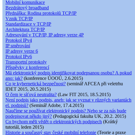
Mobilní komunikace
Bezdrátový broadband
Přednáška: Rodina protokolů TCP/IP
Vznik TCP/IP
Standardizace v TCP/IP
Architektura TCP/IP
Adresování v TCP/IP, IP adresy verze 4P
Protokol IPv4
IP směrování
IP adresy verze 6
Protokol IPv6
Transportní protokoly
Příspěvky z konferencí
Má elektronický podpis identifikovat podepsanou osobu? A pokud
ano: jak?
(konference ÚOOÚ, 2.6.2015)
Co je kybernetická bezpečnost?
(seminář AFCEA při veletrhu
IDET 2015, 20.5.2015)
O čem je síťová neutralita?
(Law FIT 2015, 18.5.2015)
Není podpis jako podpis, aneb: jak se vyznat v různých variantách
el. podpisů?
(Seminář Adobe, 17.4.2015)
Naučíme se používat elektronický podpis? Nebo se za nás bude
podepisovat někdo jiný?
(Pedagogická fakulta UK, 20.2. 2015)
Co bychom měli vědět o elektronických podpisech
(Krátký
tutoriál, leden 2015)
Historie a současný stav české mobilní telefonie
(Teorie a praxe