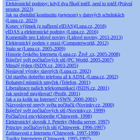
Elektronické podpisy: když dva říkají totéž, není to totéž (Právní
prostor, 2023)
Jak na digitální kontinuitu (nejenom) v datových schránkách
(Lupa.cz, 2023)
Konec výjimek (z nařízení eIDAS)(Lupa.cz, 2018)
eIDAS a elektronické podpisy (Lupa.cz, 2016)
Komentáře pro Lidové noviny (Lidové noviny, 2011-2013)
Elektronický podpis v praxi (Computerworld, 2012)
Stalo se (Lupa.cz, 2005-2009)
Historie českého Internetu (Lupa.cz, Živě .cz, 2005-2008)
Báječný svět počítačových sítí (PC World, 2005-2007)
Minulý týden (ISDN.cz, 2003-2005)
Neslavné výroky slavných (Lupa.cz, 2002)
Od starého dobrého telefonu až k ADSL (Lupa.cz, 2002)
Bohatství místních smyček (Telefon, 2001)
Liberalizace našich telekomunikací (ISDN.cz, 2001)
Jak správně m(a)ilovat? (Profit, 2001)
Jak a za kolik na Internet? (SWN, 2000-2001)
Názvoslovné omyly světa počítačů (Novinky.cz, 2000)
Báječný svět počítačových sítí (Novinky.cz, 1999)
Počítačová encyklopedie (Chipweek, 1998)
Elektronický slovník J. Peterky (Media server, 1997)
Principy počítačových sítí (Chipweek, 1996-1997)
Zajímavosti z Internetu (Chipweek, 1997-1998)
Toulky Internetem (Chipweek, 1995-1997)