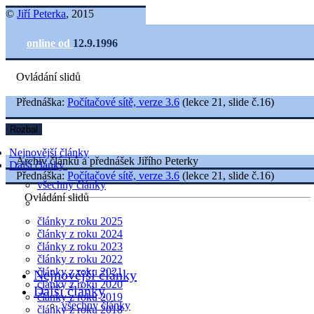
©
Jiří Peterka
, 2015
online od
12.9.1996
Ovládání slidů
Přednáška:
Počítačové sítě, verze 3.6
(lekce 21, slide č.16)
Rozbal
Nejnovější články
Archiv článků a přednášek Jiřího Peterky
Další články
Přednáška:
Počítačové sítě, verze 3.6
(lekce 21, slide č.16)
všechny články
Ovládání slidů
články z roku 2025
články z roku 2024
články z roku 2023
články z roku 2022
články z roku 2021
Nejnovější články
články z roku 2020
Další články
články z roku 2019
všechny články
články z roku 2018