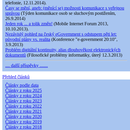
telefonie, 12.11.2014).
Časy se mění, aneb: (měnící se) možnosti komunikace s veřejnou
správou
(Týden komunikace osob se sluchovým postižením,
26.9.2014)
Jeden rok ... a tolik změn!
(Mobile Internet Forum 2013,
10.10.2013).
Nezávislý pohled na český eGovernment s odstupem pěti let:
původní plány vs. realita
(Konference "e-government 20:10",
3.9.2013)
Problém digitální kontinuity, alias dlouhověkost elektronických
dokumentů
(Filosofické problémy informatiky, úterý 12.3.2013)
.... další příspěvky .......
Přehled článků
Články podle data
Články z roku 2025
Články z roku 2024
Články z roku 2023
Články z roku 2022
Články z roku 2021
Články z roku 2020
Články z roku 2019
Články z roku 2018