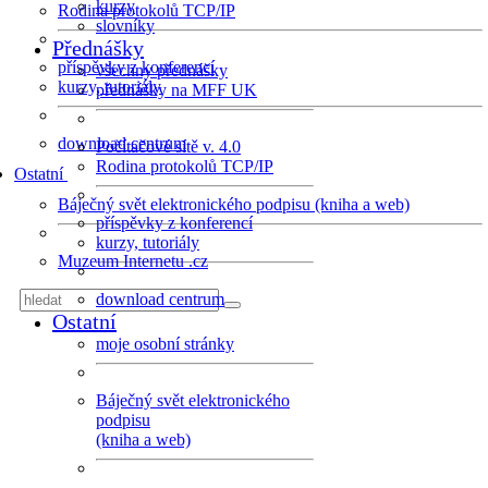
kurzy
Rodina protokolů TCP/IP
slovníky
Přednášky
příspěvky z konferencí
všechny přednášky
kurzy, tutoriály
přednášky na MFF UK
download centrum
Počítačové sítě v. 4.0
Rodina protokolů TCP/IP
Ostatní
Báječný svět elektronického podpisu (kniha a web)
příspěvky z konferencí
kurzy, tutoriály
Muzeum Internetu .cz
download centrum
Ostatní
moje osobní stránky
Báječný svět elektronického
podpisu
(kniha a web)