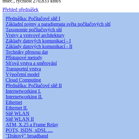
msec., rychlost 270,833 kbit/s
Přehled přednášek
Přednáška: Počítačové sítě I
Základní pojmy a paradigmata světa počítačových sítí
Taxonomie počítačových sítí
Vrstvy a vrstvové architektury
Základy datových komunikací - I
Základy datových komunikací - II
Techniky přenosu dat
Přístupové metody
Síťová vrstva a směrování
Transportní vrstva
Výpočetní model
Cloud Computing
Přednáška: Počítačové sítě II
Internetworking I.
Internetworking II.
Ethernet
Ethernet II.
Sítě WLAN
Sítě WLAN II
ATM, X.25 a Frame Relay
POTS, ISDN, xDSL ....
"Drátový" broadband