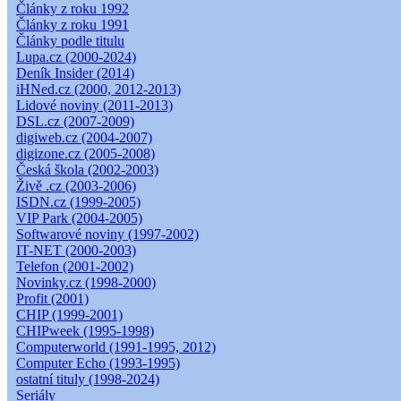
Články z roku 1992
Články z roku 1991
Články podle titulu
Lupa.cz (2000-2024)
Deník Insider (2014)
iHNed.cz (2000, 2012-2013)
Lidové noviny (2011-2013)
DSL.cz (2007-2009)
digiweb.cz (2004-2007)
digizone.cz (2005-2008)
Česká škola (2002-2003)
Živě .cz (2003-2006)
ISDN.cz (1999-2005)
VIP Park (2004-2005)
Softwarové noviny (1997-2002)
IT-NET (2000-2003)
Telefon (2001-2002)
Novinky.cz (1998-2000)
Profit (2001)
CHIP (1999-2001)
CHIPweek (1995-1998)
Computerworld (1991-1995, 2012)
Computer Echo (1993-1995)
ostatní tituly (1998-2024)
Seriály