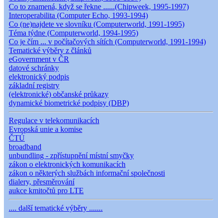
Co to znamená, když se řekne ......(Chipweek, 1995-1997)
Interoperabilita (Computer Echo, 1993-1994)
Co (ne)najdete ve slovníku (Computerworld, 1991-1995)
Téma týdne (Computerworld, 1994-1995)
Co je čím ... v počítačových sítích (Computerworld, 1991-1994)
Tematické výběry z článků
eGovernment v ČR
datové schránky
elektronický podpis
základní registry
(elektronické) občanské průkazy
dynamické biometrické podpisy (DBP)
Regulace v telekomunikacích
Evropská unie a komise
ČTÚ
broadband
unbundling - zpřístupnění místní smyčky
zákon o elektronických komunikacích
zákon o některých službách informační společnosti
dialery, přesměrování
aukce kmitočtů pro LTE
.... další tematické výběry .......