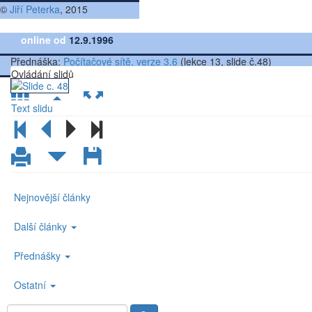
©
Jiří Peterka
, 2015
online od
12.9.1996
Přednáška:
Počítačové sítě, verze 3.6
(lekce 13, slide č.48)
Ovládání slidů
Text slidu
Nejnovější články
Další články
Přednášky
Ostatní