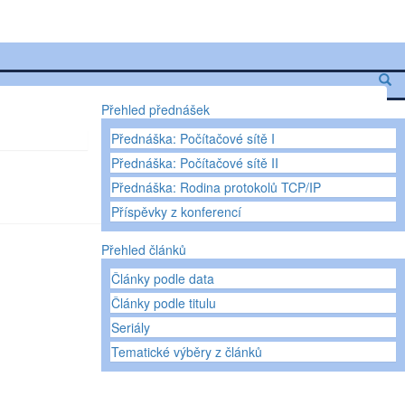
Přehled přednášek
Přednáška: Počítačové sítě I
Přednáška: Počítačové sítě II
Přednáška: Rodina protokolů TCP/IP
Příspěvky z konferencí
Přehled článků
Články podle data
Články podle titulu
Seriály
Tematické výběry z článků