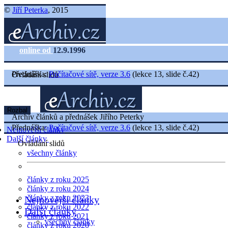
©
Jiří Peterka
, 2015
online od
12.9.1996
Přednáška:
Počítačové sítě, verze 3.6
(lekce 13, slide č.42)
Ovládání slidů
Rozbal
Archiv článků a přednášek Jiřího Peterky
Přednáška:
Počítačové sítě, verze 3.6
(lekce 13, slide č.42)
Nejnovější články
Další články
Ovládání slidů
všechny články
články z roku 2025
články z roku 2024
články z roku 2023
Nejnovější články
články z roku 2022
Další články
články z roku 2021
všechny články
články z roku 2020