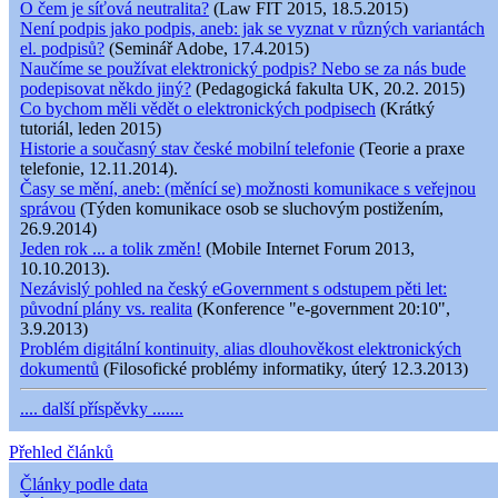
O čem je síťová neutralita?
(Law FIT 2015, 18.5.2015)
Není podpis jako podpis, aneb: jak se vyznat v různých variantách
el. podpisů?
(Seminář Adobe, 17.4.2015)
Naučíme se používat elektronický podpis? Nebo se za nás bude
podepisovat někdo jiný?
(Pedagogická fakulta UK, 20.2. 2015)
Co bychom měli vědět o elektronických podpisech
(Krátký
tutoriál, leden 2015)
Historie a současný stav české mobilní telefonie
(Teorie a praxe
telefonie, 12.11.2014).
Časy se mění, aneb: (měnící se) možnosti komunikace s veřejnou
správou
(Týden komunikace osob se sluchovým postižením,
26.9.2014)
Jeden rok ... a tolik změn!
(Mobile Internet Forum 2013,
10.10.2013).
Nezávislý pohled na český eGovernment s odstupem pěti let:
původní plány vs. realita
(Konference "e-government 20:10",
3.9.2013)
Problém digitální kontinuity, alias dlouhověkost elektronických
dokumentů
(Filosofické problémy informatiky, úterý 12.3.2013)
.... další příspěvky .......
Přehled článků
Články podle data