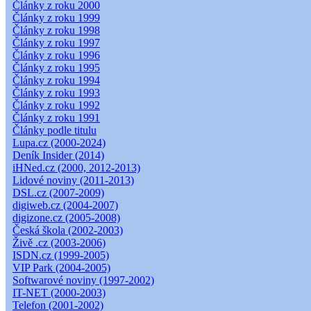
Články z roku 2000
Články z roku 1999
Články z roku 1998
Články z roku 1997
Články z roku 1996
Články z roku 1995
Články z roku 1994
Články z roku 1993
Články z roku 1992
Články z roku 1991
Články podle titulu
Lupa.cz (2000-2024)
Deník Insider (2014)
iHNed.cz (2000, 2012-2013)
Lidové noviny (2011-2013)
DSL.cz (2007-2009)
digiweb.cz (2004-2007)
digizone.cz (2005-2008)
Česká škola (2002-2003)
Živě .cz (2003-2006)
ISDN.cz (1999-2005)
VIP Park (2004-2005)
Softwarové noviny (1997-2002)
IT-NET (2000-2003)
Telefon (2001-2002)