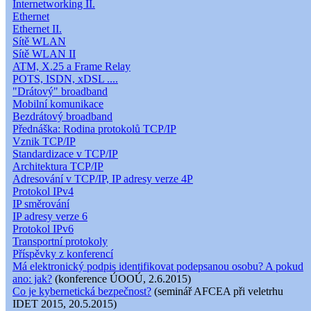
Internetworking II.
Ethernet
Ethernet II.
Sítě WLAN
Sítě WLAN II
ATM, X.25 a Frame Relay
POTS, ISDN, xDSL ....
"Drátový" broadband
Mobilní komunikace
Bezdrátový broadband
Přednáška: Rodina protokolů TCP/IP
Vznik TCP/IP
Standardizace v TCP/IP
Architektura TCP/IP
Adresování v TCP/IP, IP adresy verze 4P
Protokol IPv4
IP směrování
IP adresy verze 6
Protokol IPv6
Transportní protokoly
Příspěvky z konferencí
Má elektronický podpis identifikovat podepsanou osobu? A pokud
ano: jak?
(konference ÚOOÚ, 2.6.2015)
Co je kybernetická bezpečnost?
(seminář AFCEA při veletrhu
IDET 2015, 20.5.2015)