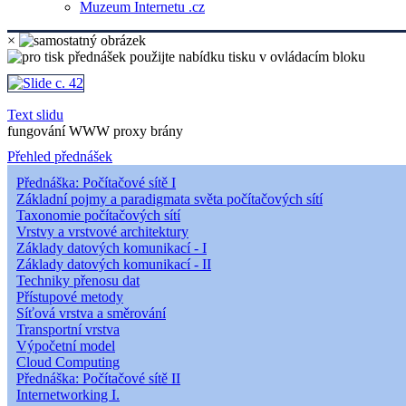
Muzeum Internetu .cz
×
Text slidu
fungování WWW proxy brány
Přehled přednášek
Přednáška: Počítačové sítě I
Základní pojmy a paradigmata světa počítačových sítí
Taxonomie počítačových sítí
Vrstvy a vrstvové architektury
Základy datových komunikací - I
Základy datových komunikací - II
Techniky přenosu dat
Přístupové metody
Síťová vrstva a směrování
Transportní vrstva
Výpočetní model
Cloud Computing
Přednáška: Počítačové sítě II
Internetworking I.