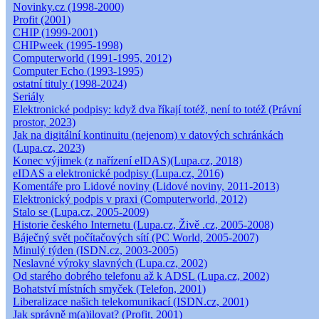
Novinky.cz (1998-2000)
Profit (2001)
CHIP (1999-2001)
CHIPweek (1995-1998)
Computerworld (1991-1995, 2012)
Computer Echo (1993-1995)
ostatní tituly (1998-2024)
Seriály
Elektronické podpisy: když dva říkají totéž, není to totéž (Právní
prostor, 2023)
Jak na digitální kontinuitu (nejenom) v datových schránkách
(Lupa.cz, 2023)
Konec výjimek (z nařízení eIDAS)(Lupa.cz, 2018)
eIDAS a elektronické podpisy (Lupa.cz, 2016)
Komentáře pro Lidové noviny (Lidové noviny, 2011-2013)
Elektronický podpis v praxi (Computerworld, 2012)
Stalo se (Lupa.cz, 2005-2009)
Historie českého Internetu (Lupa.cz, Živě .cz, 2005-2008)
Báječný svět počítačových sítí (PC World, 2005-2007)
Minulý týden (ISDN.cz, 2003-2005)
Neslavné výroky slavných (Lupa.cz, 2002)
Od starého dobrého telefonu až k ADSL (Lupa.cz, 2002)
Bohatství místních smyček (Telefon, 2001)
Liberalizace našich telekomunikací (ISDN.cz, 2001)
Jak správně m(a)ilovat? (Profit, 2001)