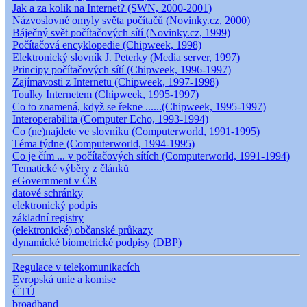
Jak a za kolik na Internet? (SWN, 2000-2001)
Názvoslovné omyly světa počítačů (Novinky.cz, 2000)
Báječný svět počítačových sítí (Novinky.cz, 1999)
Počítačová encyklopedie (Chipweek, 1998)
Elektronický slovník J. Peterky (Media server, 1997)
Principy počítačových sítí (Chipweek, 1996-1997)
Zajímavosti z Internetu (Chipweek, 1997-1998)
Toulky Internetem (Chipweek, 1995-1997)
Co to znamená, když se řekne ......(Chipweek, 1995-1997)
Interoperabilita (Computer Echo, 1993-1994)
Co (ne)najdete ve slovníku (Computerworld, 1991-1995)
Téma týdne (Computerworld, 1994-1995)
Co je čím ... v počítačových sítích (Computerworld, 1991-1994)
Tematické výběry z článků
eGovernment v ČR
datové schránky
elektronický podpis
základní registry
(elektronické) občanské průkazy
dynamické biometrické podpisy (DBP)
Regulace v telekomunikacích
Evropská unie a komise
ČTÚ
broadband