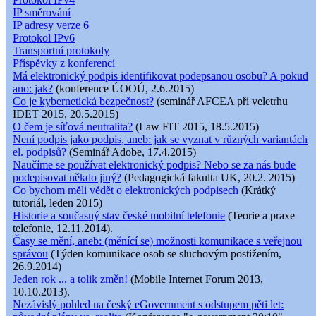
IP směrování
IP adresy verze 6
Protokol IPv6
Transportní protokoly
Příspěvky z konferencí
Má elektronický podpis identifikovat podepsanou osobu? A pokud
ano: jak?
(konference ÚOOÚ, 2.6.2015)
Co je kybernetická bezpečnost?
(seminář AFCEA při veletrhu
IDET 2015, 20.5.2015)
O čem je síťová neutralita?
(Law FIT 2015, 18.5.2015)
Není podpis jako podpis, aneb: jak se vyznat v různých variantách
el. podpisů?
(Seminář Adobe, 17.4.2015)
Naučíme se používat elektronický podpis? Nebo se za nás bude
podepisovat někdo jiný?
(Pedagogická fakulta UK, 20.2. 2015)
Co bychom měli vědět o elektronických podpisech
(Krátký
tutoriál, leden 2015)
Historie a současný stav české mobilní telefonie
(Teorie a praxe
telefonie, 12.11.2014).
Časy se mění, aneb: (měnící se) možnosti komunikace s veřejnou
správou
(Týden komunikace osob se sluchovým postižením,
26.9.2014)
Jeden rok ... a tolik změn!
(Mobile Internet Forum 2013,
10.10.2013).
Nezávislý pohled na český eGovernment s odstupem pěti let: