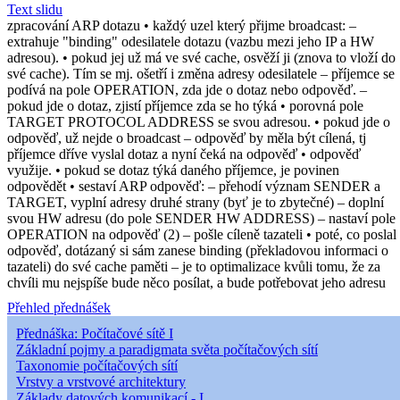
Text slidu
zpracování ARP dotazu • každý uzel který přijme broadcast: –
extrahuje "binding" odesilatele dotazu (vazbu mezi jeho IP a HW
adresou). • pokud jej už má ve své cache, osvěží ji (znova to vloží do
své cache). Tím se mj. ošetří i změna adresy odesilatele – příjemce se
podívá na pole OPERATION, zda jde o dotaz nebo odpověď. –
pokud jde o dotaz, zjistí příjemce zda se ho týká • porovná pole
TARGET PROTOCOL ADDRESS se svou adresou. • pokud jde o
odpověď, už nejde o broadcast – odpověď by měla být cílená, tj
příjemce dříve vyslal dotaz a nyní čeká na odpověď • odpověď
využije. • pokud se dotaz týká daného příjemce, je povinen
odpovědět • sestaví ARP odpověď: – přehodí význam SENDER a
TARGET, vyplní adresy druhé strany (byť je to zbytečné) – doplní
svou HW adresu (do pole SENDER HW ADDRESS) – nastaví pole
OPERATION na odpověď (2) – pošle cíleně tazateli • poté, co poslal
odpověď, dotázaný si sám zanese binding (překladovou informaci o
tazateli) do své cache paměti – je to optimalizace kvůli tomu, že za
chvíli mu nejspíše bude něco posílat, a bude potřebovat jeho adresu
Přehled přednášek
Přednáška: Počítačové sítě I
Základní pojmy a paradigmata světa počítačových sítí
Taxonomie počítačových sítí
Vrstvy a vrstvové architektury
Základy datových komunikací - I