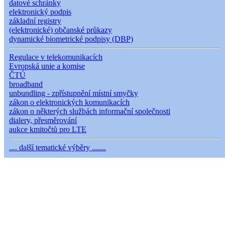
datové schránky
elektronický podpis
základní registry
(elektronické) občanské průkazy
dynamické biometrické podpisy (DBP)
Regulace v telekomunikacích
Evropská unie a komise
ČTÚ
broadband
unbundling - zpřístupnění místní smyčky
zákon o elektronických komunikacích
zákon o některých službách informační společnosti
dialery, přesměrování
aukce kmitočtů pro LTE
.... další tematické výběry .......