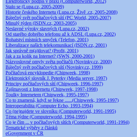
Elektronický podpis v praxi (Computerworld, 2012)
Stalo se (Lupa.cz, 2005-2009)
Historie českého Internetu (Lupa.cz, Živě .cz, 2005-2008)
Báječný svět počítačových sítí (PC World, 2005-2007)
Minulý týden (ISDN.cz, 2003-2005)
Neslavné výroky slavných (Lupa.cz, 2002)
Od starého dobrého telefonu až k ADSL (Lupa.cz, 2002)
Bohatství místních smyček (Telefon, 2001)
Liberalizace našich telekomunikací (ISDN.cz, 2001)
Jak správně m(a)ilovat? (Profit, 2001)
Jak a za kolik na Internet? (SWN, 2000-2001)
Názvoslovné omyly světa počítačů (Novinky.cz, 2000)
Báječný svět počítačových sítí (Novinky.cz, 1999)
Počítačová encyklopedie (Chipweek, 1998)
Elektronický slovník J. Peterky (Media server, 1997)
Principy počítačových sítí (Chipweek, 1996-1997)
Zajímavosti z Internetu (Chipweek, 1997-1998)
Toulky Internetem (Chipweek, 1995-1997)
Co to znamená, když se řekne ......(Chipweek, 1995-1997)
Interoperabilita (Computer Echo, 1993-1994)
Co (ne)najdete ve slovníku (Computerworld, 1991-1995)
Téma týdne (Computerworld, 1994-1995)
Co je čím ... v počítačových sítích (Computerworld, 1991-1994)
Tematické výběry z článků
eGovernment v ČR