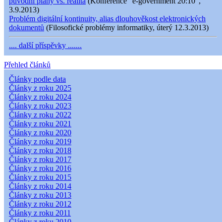
původní plány vs. realita
(Konference "e-government 20:10",
3.9.2013)
Problém digitální kontinuity, alias dlouhověkost elektronických
dokumentů
(Filosofické problémy informatiky, úterý 12.3.2013)
.... další příspěvky .......
Přehled článků
Články podle data
Články z roku 2025
Články z roku 2024
Články z roku 2023
Články z roku 2022
Články z roku 2021
Články z roku 2020
Články z roku 2019
Články z roku 2018
Články z roku 2017
Články z roku 2016
Články z roku 2015
Články z roku 2014
Články z roku 2013
Články z roku 2012
Články z roku 2011
Články z roku 2010