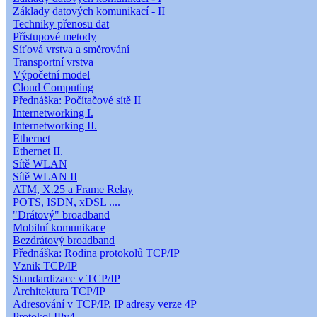
Základy datových komunikací - II
Techniky přenosu dat
Přístupové metody
Síťová vrstva a směrování
Transportní vrstva
Výpočetní model
Cloud Computing
Přednáška: Počítačové sítě II
Internetworking I.
Internetworking II.
Ethernet
Ethernet II.
Sítě WLAN
Sítě WLAN II
ATM, X.25 a Frame Relay
POTS, ISDN, xDSL ....
"Drátový" broadband
Mobilní komunikace
Bezdrátový broadband
Přednáška: Rodina protokolů TCP/IP
Vznik TCP/IP
Standardizace v TCP/IP
Architektura TCP/IP
Adresování v TCP/IP, IP adresy verze 4P
Protokol IPv4