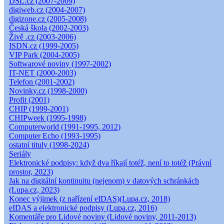
DSL.cz (2007-2009)
digiweb.cz (2004-2007)
digizone.cz (2005-2008)
Česká škola (2002-2003)
Živě .cz (2003-2006)
ISDN.cz (1999-2005)
VIP Park (2004-2005)
Softwarové noviny (1997-2002)
IT-NET (2000-2003)
Telefon (2001-2002)
Novinky.cz (1998-2000)
Profit (2001)
CHIP (1999-2001)
CHIPweek (1995-1998)
Computerworld (1991-1995, 2012)
Computer Echo (1993-1995)
ostatní tituly (1998-2024)
Seriály
Elektronické podpisy: když dva říkají totéž, není to totéž (Právní
prostor, 2023)
Jak na digitální kontinuitu (nejenom) v datových schránkách
(Lupa.cz, 2023)
Konec výjimek (z nařízení eIDAS)(Lupa.cz, 2018)
eIDAS a elektronické podpisy (Lupa.cz, 2016)
Komentáře pro Lidové noviny (Lidové noviny, 2011-2013)