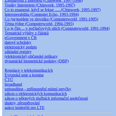
Zajímavosti z Internetu (Chipweek, 1997-1998)
Toulky Internetem (Chipweek, 1995-1997)
Co to znamená, když se řekne ......(Chipweek, 1995-1997)
Interoperabilita (Computer Echo, 1993-1994)
Co (ne)najdete ve slovníku (Computerworld, 1991-1995)
Téma týdne (Computerworld, 1994-1995)
Co je čím ... v počítačových sítích (Computerworld, 1991-1994)
Tematické výběry z článků
eGovernment v ČR
datové schránky
elektronický podpis
základní registry
(elektronické) občanské průkazy
dynamické biometrické podpisy (DBP)
Regulace v telekomunikacích
Evropská unie a komise
ČTÚ
broadband
unbundling - zpřístupnění místní smyčky
zákon o elektronických komunikacích
zákon o některých službách informační společnosti
dialery, přesměrování
aukce kmitočtů pro LTE