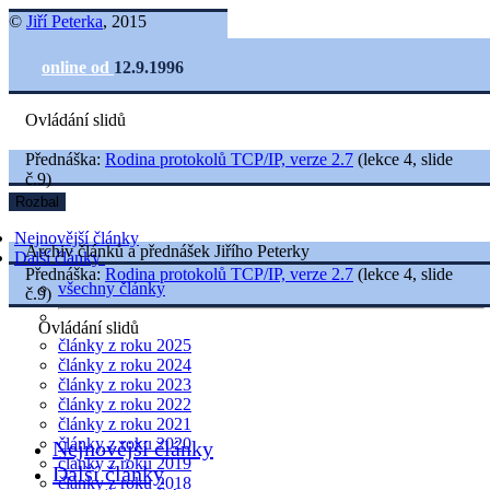
©
Jiří Peterka
, 2015
online od
12.9.1996
Ovládání slidů
Přednáška:
Rodina protokolů TCP/IP, verze 2.7
(lekce 4, slide
č.9)
Rozbal
Nejnovější články
Archiv článků a přednášek Jiřího Peterky
Další články
Přednáška:
Rodina protokolů TCP/IP, verze 2.7
(lekce 4, slide
všechny články
č.9)
Ovládání slidů
články z roku 2025
články z roku 2024
články z roku 2023
články z roku 2022
články z roku 2021
články z roku 2020
Nejnovější články
články z roku 2019
Další články
články z roku 2018