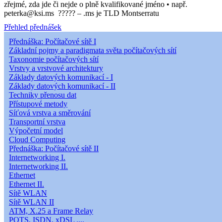
zřejmé, zda jde či nejde o plně kvalifikované jméno • např.
peterka@ksi.ms ????? – .ms je TLD Montserratu
Přehled přednášek
Přednáška: Počítačové sítě I
Základní pojmy a paradigmata světa počítačových sítí
Taxonomie počítačových sítí
Vrstvy a vrstvové architektury
Základy datových komunikací - I
Základy datových komunikací - II
Techniky přenosu dat
Přístupové metody
Síťová vrstva a směrování
Transportní vrstva
Výpočetní model
Cloud Computing
Přednáška: Počítačové sítě II
Internetworking I.
Internetworking II.
Ethernet
Ethernet II.
Sítě WLAN
Sítě WLAN II
ATM, X.25 a Frame Relay
POTS, ISDN, xDSL ....