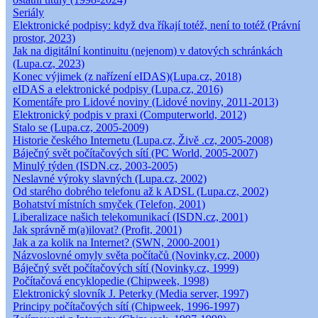
Seriály
Elektronické podpisy: když dva říkají totéž, není to totéž (Právní
prostor, 2023)
Jak na digitální kontinuitu (nejenom) v datových schránkách
(Lupa.cz, 2023)
Konec výjimek (z nařízení eIDAS)(Lupa.cz, 2018)
eIDAS a elektronické podpisy (Lupa.cz, 2016)
Komentáře pro Lidové noviny (Lidové noviny, 2011-2013)
Elektronický podpis v praxi (Computerworld, 2012)
Stalo se (Lupa.cz, 2005-2009)
Historie českého Internetu (Lupa.cz, Živě .cz, 2005-2008)
Báječný svět počítačových sítí (PC World, 2005-2007)
Minulý týden (ISDN.cz, 2003-2005)
Neslavné výroky slavných (Lupa.cz, 2002)
Od starého dobrého telefonu až k ADSL (Lupa.cz, 2002)
Bohatství místních smyček (Telefon, 2001)
Liberalizace našich telekomunikací (ISDN.cz, 2001)
Jak správně m(a)ilovat? (Profit, 2001)
Jak a za kolik na Internet? (SWN, 2000-2001)
Názvoslovné omyly světa počítačů (Novinky.cz, 2000)
Báječný svět počítačových sítí (Novinky.cz, 1999)
Počítačová encyklopedie (Chipweek, 1998)
Elektronický slovník J. Peterky (Media server, 1997)
Principy počítačových sítí (Chipweek, 1996-1997)