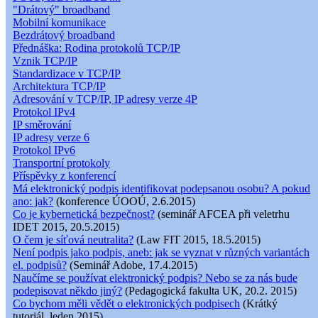
"Drátový" broadband
Mobilní komunikace
Bezdrátový broadband
Přednáška: Rodina protokolů TCP/IP
Vznik TCP/IP
Standardizace v TCP/IP
Architektura TCP/IP
Adresování v TCP/IP, IP adresy verze 4P
Protokol IPv4
IP směrování
IP adresy verze 6
Protokol IPv6
Transportní protokoly
Příspěvky z konferencí
Má elektronický podpis identifikovat podepsanou osobu? A pokud
ano: jak?
(konference ÚOOÚ, 2.6.2015)
Co je kybernetická bezpečnost?
(seminář AFCEA při veletrhu
IDET 2015, 20.5.2015)
O čem je síťová neutralita?
(Law FIT 2015, 18.5.2015)
Není podpis jako podpis, aneb: jak se vyznat v různých variantách
el. podpisů?
(Seminář Adobe, 17.4.2015)
Naučíme se používat elektronický podpis? Nebo se za nás bude
podepisovat někdo jiný?
(Pedagogická fakulta UK, 20.2. 2015)
Co bychom měli vědět o elektronických podpisech
(Krátký
tutoriál, leden 2015)