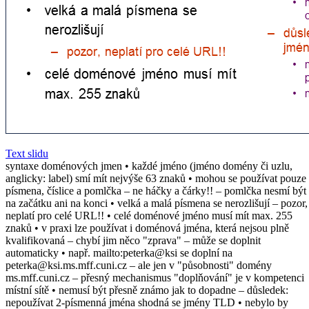
Text slidu
syntaxe doménových jmen • každé jméno (jméno domény či uzlu,
anglicky: label) smí mít nejvýše 63 znaků • mohou se používat pouze
písmena, číslice a pomlčka – ne háčky a čárky!! – pomlčka nesmí být
na začátku ani na konci • velká a malá písmena se nerozlišují – pozor,
neplatí pro celé URL!! • celé doménové jméno musí mít max. 255
znaků • v praxi lze používat i doménová jména, která nejsou plně
kvalifikovaná – chybí jim něco "zprava" – může se doplnit
automaticky • např. mailto:peterka@ksi se doplní na
peterka@ksi.ms.mff.cuni.cz – ale jen v "působnosti" domény
ms.mff.cuni.cz – přesný mechanismus "doplňování" je v kompetenci
místní sítě • nemusí být přesně známo jak to dopadne – důsledek:
nepoužívat 2-písmenná jména shodná se jmény TLD • nebylo by