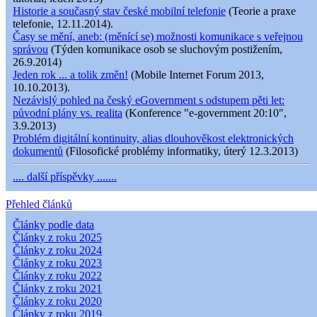
Historie a současný stav české mobilní telefonie
(Teorie a praxe
telefonie, 12.11.2014).
Časy se mění, aneb: (měnící se) možnosti komunikace s veřejnou
správou
(Týden komunikace osob se sluchovým postižením,
26.9.2014)
Jeden rok ... a tolik změn!
(Mobile Internet Forum 2013,
10.10.2013).
Nezávislý pohled na český eGovernment s odstupem pěti let:
původní plány vs. realita
(Konference "e-government 20:10",
3.9.2013)
Problém digitální kontinuity, alias dlouhověkost elektronických
dokumentů
(Filosofické problémy informatiky, úterý 12.3.2013)
.... další příspěvky .......
Přehled článků
Články podle data
Články z roku 2025
Články z roku 2024
Články z roku 2023
Články z roku 2022
Články z roku 2021
Články z roku 2020
Články z roku 2019