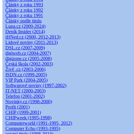
Články z roku 1993
Články z roku 1992
Články z roku 1991
Články podle titulu
Lupa.cz (2000-2024)
Deník Insider (2014)
iHNed.cz (2000, 2012-2013)
Lidové noviny (2011-2013)
DSL.cz (2007-2009)
digiweb.cz (2004-2007)
digizone.cz (2005-2008)
Česká škola (2002-2003)
Živě .cz (2003-2006)
ISDN.cz (1999-2005)
VIP Park (2004-2005)
Softwarové noviny (1997-2002)
IT-NET (2000-2003)
Telefon (2001-2002)
Novinky.cz (1998-2000)
Profit (2001)
CHIP (1999-2001)
CHIPweek (1995-1998)
Computerworld (1991-1995, 2012)
Computer Echo (1993-1995)
ostatní tituly (1998-2024)