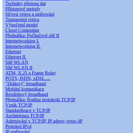
Techniky přenosu dat
Přístupové metody
Síťová vrstva a směrování
Transportní vrstva
Výpočetní model
Cloud Computing
Přednáška: Počítačové sítě II
Internetworking I.
Internetworking II.
Ethernet
Ethernet II.
Sítě WLAN
Sítě WLAN II
ATM, X.25 a Frame Relay
POTS, ISDN, xDSL ....
"Drátový" broadband
Mobilní komunikace
Bezdrátový broadband
Přednáška: Rodina protokolů TCP/IP
Vznik TCP/IP
Standardizace v TCP/IP
Architektura TCP/IP
Adresování v TCP/IP, IP adresy verze 4P
Protokol IPv4
IP směrování