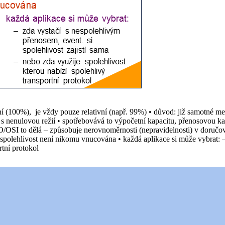
tní (100%), je vždy pouze relativní (např. 99%) • důvod: již samotn
eno s nenulovou režií • spotřebovává to výpočetní kapacitu, přenosovou 
SO/OSI to dělá – způsobuje nerovnoměrnosti (nepravidelnosti) v doručov
spolehlivost není nikomu vnucována • každá aplikace si může vybrat: – z
rtní protokol