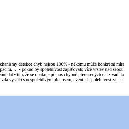
é mechanismy detekce chyb nejsou 100% • někomu může konkrétní míra
kapacitu, … • pokud by spolehlivost zajišťovalo více vrstev nad sebou,
ání dat • tím, že se opakuje přenos chybně přenesených dat • vadí to
da vystačí s nespolehlivým přenosem, event. si spolehlivost zajistí