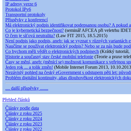
IP adresy verze 6
Protokol IPv6
Transportní protokoly
Příspěvky z konferencí
Má elektronický podpis identifikovat podepsanou osobu? A pokud a
Co je kybernetická bezpečnost?
(seminář AFCEA při veletrhu IDET
O čem je síťová neutralita?
(Law FIT 2015, 18.5.2015)
Není podpis jako podpis, aneb: jak se vyznat v různých variantách e
Naučíme se používat elektronický podpis? Nebo se za nás bude pod
Co bychom měli vědět o elektronických podpisech
(Krátký tutoriál,
Historie a současný stav české mobilní telefonie
(Teorie a praxe tele
Časy se mění, aneb: (měnící se) možnosti komunikace s veřejnou s
Jeden rok ... a tolik změn!
(Mobile Internet Forum 2013, 10.10.2013
Nezávislý pohled na český eGovernment s odstupem pěti let: původní
Problém digitální kontinuity, alias dlouhověkost elektronických do
.... další příspěvky .......
Přehled článků
Články podle data
Články z roku 2025
Články z roku 2024
Články z roku 2023
Články z roku 2022