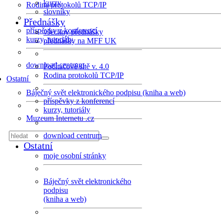
kurzy
Rodina protokolů TCP/IP
slovníky
Přednášky
příspěvky z konferencí
všechny přednášky
kurzy, tutoriály
přednášky na MFF UK
download centrum
Počítačové sítě v. 4.0
Rodina protokolů TCP/IP
Ostatní
Báječný svět elektronického podpisu (kniha a web)
příspěvky z konferencí
kurzy, tutoriály
Muzeum Internetu .cz
download centrum
Ostatní
moje osobní stránky
Báječný svět elektronického
podpisu
(kniha a web)