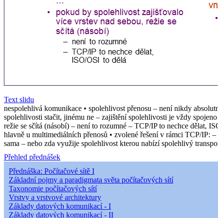
Text slidu
nespolehlivá komunikace • spolehlivost přenosu – není nikdy absolu
spolehlivosti stačit, jinému ne – zajištění spolehlivosti je vždy spoj
režie se sčítá (násobí) – není to rozumné – TCP/IP to nechce dělat, I
hlavně u multimediálních přenosů • zvolené řešení v rámci TCP/IP: – 
sama – nebo zda využije spolehlivost kterou nabízí spolehlivý transpo
Přehled přednášek
Přednáška: Počítačové sítě I
Základní pojmy a paradigmata světa počítačových sítí
Taxonomie počítačových sítí
Vrstvy a vrstvové architektury
Základy datových komunikací - I
Základy datových komunikací - II