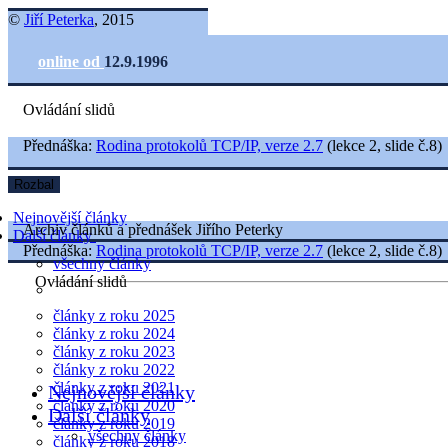
©
Jiří Peterka
, 2015
online od
12.9.1996
Ovládání slidů
Přednáška:
Rodina protokolů TCP/IP, verze 2.7
(lekce 2, slide č.8)
Rozbal
Nejnovější články
Archiv článků a přednášek Jiřího Peterky
Další články
Přednáška:
Rodina protokolů TCP/IP, verze 2.7
(lekce 2, slide č.8)
všechny články
Ovládání slidů
články z roku 2025
články z roku 2024
články z roku 2023
články z roku 2022
články z roku 2021
Nejnovější články
články z roku 2020
Další články
články z roku 2019
všechny články
články z roku 2018