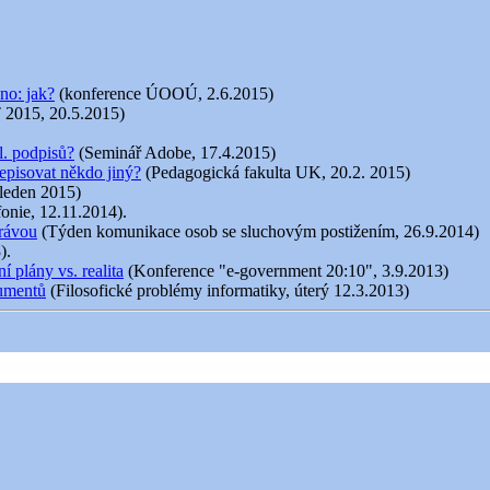
no: jak?
(konference ÚOOÚ, 2.6.2015)
 2015, 20.5.2015)
l. podpisů?
(Seminář Adobe, 17.4.2015)
episovat někdo jiný?
(Pedagogická fakulta UK, 20.2. 2015)
 leden 2015)
fonie, 12.11.2014).
právou
(Týden komunikace osob se sluchovým postižením, 26.9.2014)
).
 plány vs. realita
(Konference "e-government 20:10", 3.9.2013)
kumentů
(Filosofické problémy informatiky, úterý 12.3.2013)