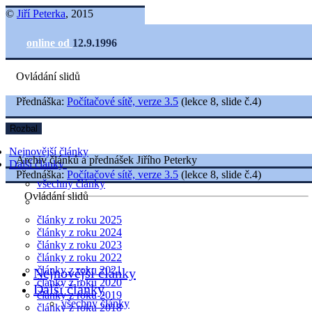
©
Jiří Peterka
, 2015
online od
12.9.1996
Ovládání slidů
Přednáška:
Počítačové sítě, verze 3.5
(lekce 8, slide č.4)
Rozbal
Nejnovější články
Archiv článků a přednášek Jiřího Peterky
Další články
Přednáška:
Počítačové sítě, verze 3.5
(lekce 8, slide č.4)
všechny články
Ovládání slidů
články z roku 2025
články z roku 2024
články z roku 2023
články z roku 2022
články z roku 2021
Nejnovější články
články z roku 2020
Další články
články z roku 2019
všechny články
články z roku 2018