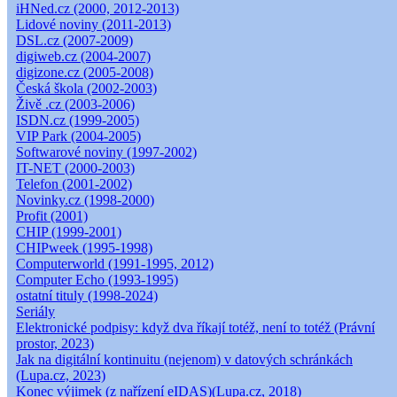
iHNed.cz (2000, 2012-2013)
Lidové noviny (2011-2013)
DSL.cz (2007-2009)
digiweb.cz (2004-2007)
digizone.cz (2005-2008)
Česká škola (2002-2003)
Živě .cz (2003-2006)
ISDN.cz (1999-2005)
VIP Park (2004-2005)
Softwarové noviny (1997-2002)
IT-NET (2000-2003)
Telefon (2001-2002)
Novinky.cz (1998-2000)
Profit (2001)
CHIP (1999-2001)
CHIPweek (1995-1998)
Computerworld (1991-1995, 2012)
Computer Echo (1993-1995)
ostatní tituly (1998-2024)
Seriály
Elektronické podpisy: když dva říkají totéž, není to totéž (Právní
prostor, 2023)
Jak na digitální kontinuitu (nejenom) v datových schránkách
(Lupa.cz, 2023)
Konec výjimek (z nařízení eIDAS)(Lupa.cz, 2018)