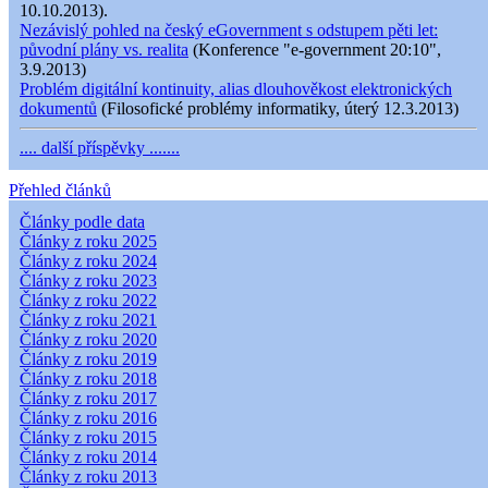
10.10.2013).
Nezávislý pohled na český eGovernment s odstupem pěti let:
původní plány vs. realita
(Konference "e-government 20:10",
3.9.2013)
Problém digitální kontinuity, alias dlouhověkost elektronických
dokumentů
(Filosofické problémy informatiky, úterý 12.3.2013)
.... další příspěvky .......
Přehled článků
Články podle data
Články z roku 2025
Články z roku 2024
Články z roku 2023
Články z roku 2022
Články z roku 2021
Články z roku 2020
Články z roku 2019
Články z roku 2018
Články z roku 2017
Články z roku 2016
Články z roku 2015
Články z roku 2014
Články z roku 2013