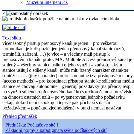
Muzeum Internetu .cz
×
Text slidu
vícenásobný přístup přenosový kanál je jeden – pro veškerou
komunikaci je k dispozici jen jeden přenosový kanál stanic (uzlů,
terminálů, zařízení, …) je více – a všechny mají přístup k
přenosovému kanálu proto: MA, Multiple Access přenosový kanál je
sdílený – všechny stanice usilují o jeho využití – způsob, jakým
stanice usilují o sdílený kanál, může mít: řízený charakter charakter
soutěže …… (jiný charakter) proto jsou nutné tzv. přístupové metody
(access methods) – pro koordinaci přístupu stanic ke sdílenému médiu
stanice se chovají autonomně – generují požadavky (na přenos, resp.
na využití sdíleného přenosového kanálu) s určitou četností nezávisle
na činnosti ostatních uzlů – po vygenerování jednoho požadavku
čekají, dokud není uspokojen teprve pak přichází s dalším
požadavkem – poněkud zjednodušené, v praxi nemusí nastávat
Přehled přednášek
Přednáška: Počítačové sítě I
Základní pojmy a paradigmata světa počítačových sítí