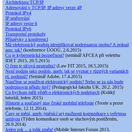
Architektura TCP/IP
Adresování v TCP/IP, IP adresy verze 4P
Protokol IPv4
IP směrování
IP adresy verze 6
Protokol IPv6
Transportní protokoly
Příspěvky z konferencí
Má elektronický podpis identifikovat podepsanou osobu? A pokud
ano: jak?
(konference ÚOOÚ, 2.6.2015)
Co je kybernetická bezpečnost?
(seminář AFCEA při veletrhu
IDET 2015, 20.5.2015)
O čem je síťová neutralita?
(Law FIT 2015, 18.5.2015)
Není podpis jako podpis, aneb: jak se vyznat v různých variantách
el. podpisů?
(Seminář Adobe, 17.4.2015)
Naučíme se používat elektronický podpis? Nebo se za nás bude
podepisovat někdo jiný?
(Pedagogická fakulta UK, 20.2. 2015)
Co bychom měli vědět o elektronických podpisech
(Krátký
tutoriál, leden 2015)
Historie a současný stav české mobilní telefonie
(Teorie a praxe
telefonie, 12.11.2014).
Časy se mění, aneb: (měnící se) možnosti komunikace s veřejnou
správou
(Týden komunikace osob se sluchovým postižením,
26.9.2014)
Jeden rok ... a tolik změn!
(Mobile Internet Forum 2013,