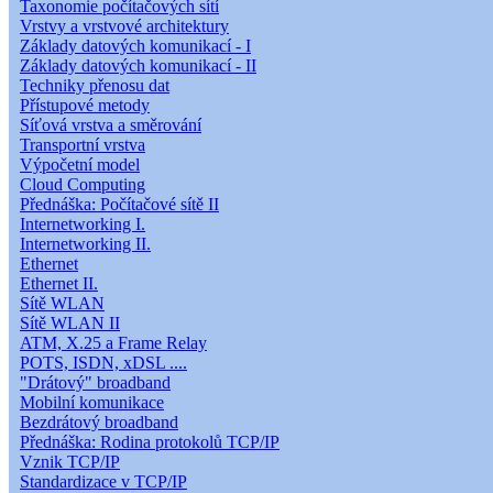
Taxonomie počítačových sítí
Vrstvy a vrstvové architektury
Základy datových komunikací - I
Základy datových komunikací - II
Techniky přenosu dat
Přístupové metody
Síťová vrstva a směrování
Transportní vrstva
Výpočetní model
Cloud Computing
Přednáška: Počítačové sítě II
Internetworking I.
Internetworking II.
Ethernet
Ethernet II.
Sítě WLAN
Sítě WLAN II
ATM, X.25 a Frame Relay
POTS, ISDN, xDSL ....
"Drátový" broadband
Mobilní komunikace
Bezdrátový broadband
Přednáška: Rodina protokolů TCP/IP
Vznik TCP/IP
Standardizace v TCP/IP