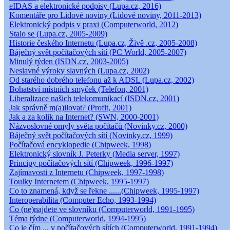
eIDAS a elektronické podpisy (Lupa.cz, 2016)
Komentáře pro Lidové noviny (Lidové noviny, 2011-2013)
Elektronický podpis v praxi (Computerworld, 2012)
Stalo se (Lupa.cz, 2005-2009)
Historie českého Internetu (Lupa.cz, Živě .cz, 2005-2008)
Báječný svět počítačových sítí (PC World, 2005-2007)
Minulý týden (ISDN.cz, 2003-2005)
Neslavné výroky slavných (Lupa.cz, 2002)
Od starého dobrého telefonu až k ADSL (Lupa.cz, 2002)
Bohatství místních smyček (Telefon, 2001)
Liberalizace našich telekomunikací (ISDN.cz, 2001)
Jak správně m(a)ilovat? (Profit, 2001)
Jak a za kolik na Internet? (SWN, 2000-2001)
Názvoslovné omyly světa počítačů (Novinky.cz, 2000)
Báječný svět počítačových sítí (Novinky.cz, 1999)
Počítačová encyklopedie (Chipweek, 1998)
Elektronický slovník J. Peterky (Media server, 1997)
Principy počítačových sítí (Chipweek, 1996-1997)
Zajímavosti z Internetu (Chipweek, 1997-1998)
Toulky Internetem (Chipweek, 1995-1997)
Co to znamená, když se řekne ......(Chipweek, 1995-1997)
Interoperabilita (Computer Echo, 1993-1994)
Co (ne)najdete ve slovníku (Computerworld, 1991-1995)
Téma týdne (Computerworld, 1994-1995)
Co je čím ... v počítačových sítích (Computerworld, 1991-1994)