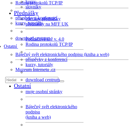
kurzy
Rodina protokolů TCP/IP
slovníky
Přednášky
příspěvky z konferencí
všechny přednášky
kurzy, tutoriály
přednášky na MFF UK
download centrum
Počítačové sítě v. 4.0
Rodina protokolů TCP/IP
Ostatní
Báječný svět elektronického podpisu (kniha a web)
příspěvky z konferencí
kurzy, tutoriály
Muzeum Internetu .cz
download centrum
Ostatní
moje osobní stránky
Báječný svět elektronického
podpisu
(kniha a web)