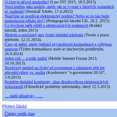
O čem je síťová neutralita?
(Law FIT 2015, 18.5.2015)
Není podpis jako podpis, aneb: jak se vyznat v různých variantách
el. podpisů?
(Seminář Adobe, 17.4.2015)
Naučíme se používat elektronický podpis? Nebo se za nás bude
podepisovat někdo jiný?
(Pedagogická fakulta UK, 20.2. 2015)
Co bychom měli vědět o elektronických podpisech
(Krátký
tutoriál, leden 2015)
Historie a současný stav české mobilní telefonie
(Teorie a praxe
telefonie, 12.11.2014).
Časy se mění, aneb: (měnící se) možnosti komunikace s veřejnou
správou
(Týden komunikace osob se sluchovým postižením,
26.9.2014)
Jeden rok ... a tolik změn!
(Mobile Internet Forum 2013,
10.10.2013).
Nezávislý pohled na český eGovernment s odstupem pěti let:
původní plány vs. realita
(Konference "e-government 20:10",
3.9.2013)
Problém digitální kontinuity, alias dlouhověkost elektronických
dokumentů
(Filosofické problémy informatiky, úterý 12.3.2013)
.... další příspěvky .......
Přehled článků
Články podle data