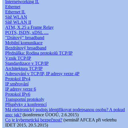
Internetworking II.
Ethernet
Ethernet II.
Sítě WLAN
Sítě WLAN II
ATM, X.25 a Frame Relay
POTS, ISDN, xDSL ....
"Drátový" broadband
Mobilní komunikace
Bezdrátový broadband
Přednáška: Rodina protokolů TCP/IP
Vznik TCP/IP
Standardizace v TCP/IP
Architektura TCP/IP
Adresování v TCP/IP, IP adresy verze 4P
Protokol IPv4
IP směrování
IP adresy verze 6
Protokol IPv6
Transportní protokoly
Příspěvky z konferencí
Má elektronický podpis identifikovat podepsanou osobu? A pokud
ano: jak?
(konference ÚOOÚ, 2.6.2015)
Co je kybernetická bezpečnost?
(seminář AFCEA při veletrhu
IDET 2015, 20.5.2015)