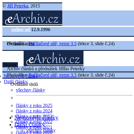
©
Jiří Peterka
, 2015
online od
12.9.1996
Přednáška:
Počítačové sítě, verze 3.5
(lekce 3, slide č.24)
Ovládání slidů
Rozbal
Archiv článků a přednášek Jiřího Peterky
Přednáška:
Počítačové sítě, verze 3.5
(lekce 3, slide č.24)
Nejnovější články
Další články
Ovládání slidů
všechny články
články z roku 2025
články z roku 2024
články z roku 2023
Nejnovější články
články z roku 2022
Další články
články z roku 2021
všechny články
články z roku 2020