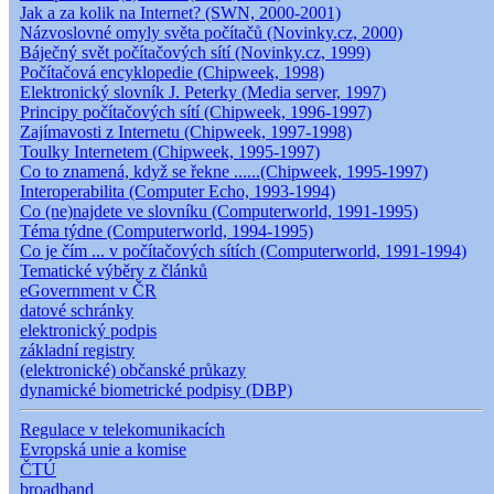
Jak a za kolik na Internet? (SWN, 2000-2001)
Názvoslovné omyly světa počítačů (Novinky.cz, 2000)
Báječný svět počítačových sítí (Novinky.cz, 1999)
Počítačová encyklopedie (Chipweek, 1998)
Elektronický slovník J. Peterky (Media server, 1997)
Principy počítačových sítí (Chipweek, 1996-1997)
Zajímavosti z Internetu (Chipweek, 1997-1998)
Toulky Internetem (Chipweek, 1995-1997)
Co to znamená, když se řekne ......(Chipweek, 1995-1997)
Interoperabilita (Computer Echo, 1993-1994)
Co (ne)najdete ve slovníku (Computerworld, 1991-1995)
Téma týdne (Computerworld, 1994-1995)
Co je čím ... v počítačových sítích (Computerworld, 1991-1994)
Tematické výběry z článků
eGovernment v ČR
datové schránky
elektronický podpis
základní registry
(elektronické) občanské průkazy
dynamické biometrické podpisy (DBP)
Regulace v telekomunikacích
Evropská unie a komise
ČTÚ
broadband