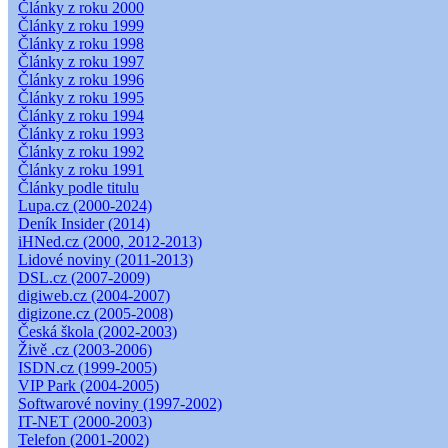
Články z roku 2000
Články z roku 1999
Články z roku 1998
Články z roku 1997
Články z roku 1996
Články z roku 1995
Články z roku 1994
Články z roku 1993
Články z roku 1992
Články z roku 1991
Články podle titulu
Lupa.cz (2000-2024)
Deník Insider (2014)
iHNed.cz (2000, 2012-2013)
Lidové noviny (2011-2013)
DSL.cz (2007-2009)
digiweb.cz (2004-2007)
digizone.cz (2005-2008)
Česká škola (2002-2003)
Živě .cz (2003-2006)
ISDN.cz (1999-2005)
VIP Park (2004-2005)
Softwarové noviny (1997-2002)
IT-NET (2000-2003)
Telefon (2001-2002)