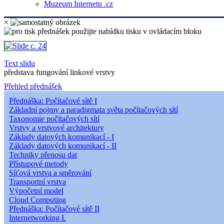
Muzeum Internetu .cz
×
Text slidu
představa fungování linkové vrstvy
Přehled přednášek
Přednáška: Počítačové sítě I
Základní pojmy a paradigmata světa počítačových sítí
Taxonomie počítačových sítí
Vrstvy a vrstvové architektury
Základy datových komunikací - I
Základy datových komunikací - II
Techniky přenosu dat
Přístupové metody
Síťová vrstva a směrování
Transportní vrstva
Výpočetní model
Cloud Computing
Přednáška: Počítačové sítě II
Internetworking I.