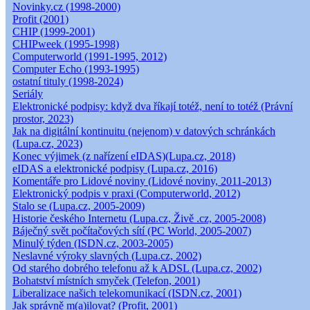
Novinky.cz (1998-2000)
Profit (2001)
CHIP (1999-2001)
CHIPweek (1995-1998)
Computerworld (1991-1995, 2012)
Computer Echo (1993-1995)
ostatní tituly (1998-2024)
Seriály
Elektronické podpisy: když dva říkají totéž, není to totéž (Právní
prostor, 2023)
Jak na digitální kontinuitu (nejenom) v datových schránkách
(Lupa.cz, 2023)
Konec výjimek (z nařízení eIDAS)(Lupa.cz, 2018)
eIDAS a elektronické podpisy (Lupa.cz, 2016)
Komentáře pro Lidové noviny (Lidové noviny, 2011-2013)
Elektronický podpis v praxi (Computerworld, 2012)
Stalo se (Lupa.cz, 2005-2009)
Historie českého Internetu (Lupa.cz, Živě .cz, 2005-2008)
Báječný svět počítačových sítí (PC World, 2005-2007)
Minulý týden (ISDN.cz, 2003-2005)
Neslavné výroky slavných (Lupa.cz, 2002)
Od starého dobrého telefonu až k ADSL (Lupa.cz, 2002)
Bohatství místních smyček (Telefon, 2001)
Liberalizace našich telekomunikací (ISDN.cz, 2001)
Jak správně m(a)ilovat? (Profit, 2001)