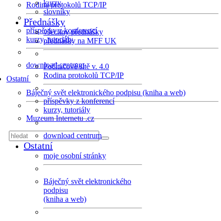
kurzy
Rodina protokolů TCP/IP
slovníky
Přednášky
příspěvky z konferencí
všechny přednášky
kurzy, tutoriály
přednášky na MFF UK
download centrum
Počítačové sítě v. 4.0
Rodina protokolů TCP/IP
Ostatní
Báječný svět elektronického podpisu (kniha a web)
příspěvky z konferencí
kurzy, tutoriály
Muzeum Internetu .cz
download centrum
Ostatní
moje osobní stránky
Báječný svět elektronického
podpisu
(kniha a web)