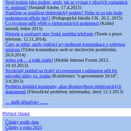
Není podpis jako podpis, aneb: jak se vyznat v různých variantách
el. podpisů?
(Seminář Adobe, 17.4.2015)
Naučíme se používat elektronický podpis? Nebo se za nás bude
podepisovat někdo jiný?
(Pedagogická fakulta UK, 20.2. 2015)
Co bychom měli vědět o elektronických podpisech
(Krátký
tutoriál, leden 2015)
Historie a současný stav české mobilní telefonie
(Teorie a praxe
telefonie, 12.11.2014).
Časy se mění, aneb: (měnící se) možnosti komunikace s veřejnou
správou
(Týden komunikace osob se sluchovým postižením,
26.9.2014)
Jeden rok ... a tolik změn!
(Mobile Internet Forum 2013,
10.10.2013).
Nezávislý pohled na český eGovernment s odstupem pěti let:
původní plány vs. realita
(Konference "e-government 20:10",
3.9.2013)
Problém digitální kontinuity, alias dlouhověkost elektronických
dokumentů
(Filosofické problémy informatiky, úterý 12.3.2013)
.... další příspěvky .......
Přehled článků
Články podle data
Články z roku 2025