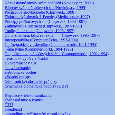
Názvoslovné omyly světa počítačů (Novinky.cz, 2000)
Báječný svět počítačových sítí (Novinky.cz, 1999)
Počítačová encyklopedie (Chipweek, 1998)
Elektronický slovník J. Peterky (Media server, 1997)
Principy počítačových sítí (Chipweek, 1996-1997)
Zajímavosti z Internetu (Chipweek, 1997-1998)
Toulky Internetem (Chipweek, 1995-1997)
Co to znamená, když se řekne ......(Chipweek, 1995-1997)
Interoperabilita (Computer Echo, 1993-1994)
Co (ne)najdete ve slovníku (Computerworld, 1991-1995)
Téma týdne (Computerworld, 1994-1995)
Co je čím ... v počítačových sítích (Computerworld, 1991-1994)
Tematické výběry z článků
eGovernment v ČR
datové schránky
elektronický podpis
základní registry
(elektronické) občanské průkazy
dynamické biometrické podpisy (DBP)
Regulace v telekomunikacích
Evropská unie a komise
ČTÚ
broadband
unbundling - zpřístupnění místní smyčky