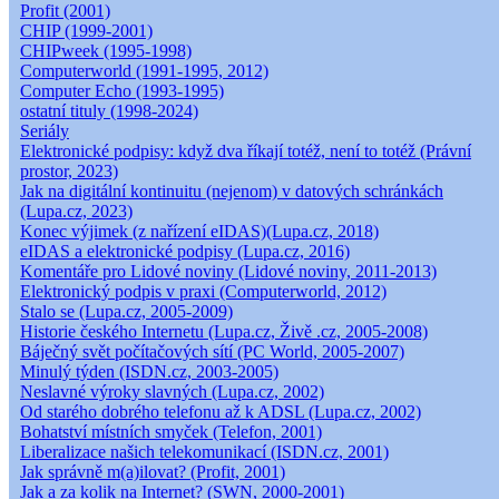
Profit (2001)
CHIP (1999-2001)
CHIPweek (1995-1998)
Computerworld (1991-1995, 2012)
Computer Echo (1993-1995)
ostatní tituly (1998-2024)
Seriály
Elektronické podpisy: když dva říkají totéž, není to totéž (Právní
prostor, 2023)
Jak na digitální kontinuitu (nejenom) v datových schránkách
(Lupa.cz, 2023)
Konec výjimek (z nařízení eIDAS)(Lupa.cz, 2018)
eIDAS a elektronické podpisy (Lupa.cz, 2016)
Komentáře pro Lidové noviny (Lidové noviny, 2011-2013)
Elektronický podpis v praxi (Computerworld, 2012)
Stalo se (Lupa.cz, 2005-2009)
Historie českého Internetu (Lupa.cz, Živě .cz, 2005-2008)
Báječný svět počítačových sítí (PC World, 2005-2007)
Minulý týden (ISDN.cz, 2003-2005)
Neslavné výroky slavných (Lupa.cz, 2002)
Od starého dobrého telefonu až k ADSL (Lupa.cz, 2002)
Bohatství místních smyček (Telefon, 2001)
Liberalizace našich telekomunikací (ISDN.cz, 2001)
Jak správně m(a)ilovat? (Profit, 2001)
Jak a za kolik na Internet? (SWN, 2000-2001)