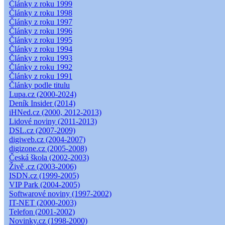
Články z roku 1999
Články z roku 1998
Články z roku 1997
Články z roku 1996
Články z roku 1995
Články z roku 1994
Články z roku 1993
Články z roku 1992
Články z roku 1991
Články podle titulu
Lupa.cz (2000-2024)
Deník Insider (2014)
iHNed.cz (2000, 2012-2013)
Lidové noviny (2011-2013)
DSL.cz (2007-2009)
digiweb.cz (2004-2007)
digizone.cz (2005-2008)
Česká škola (2002-2003)
Živě .cz (2003-2006)
ISDN.cz (1999-2005)
VIP Park (2004-2005)
Softwarové noviny (1997-2002)
IT-NET (2000-2003)
Telefon (2001-2002)
Novinky.cz (1998-2000)