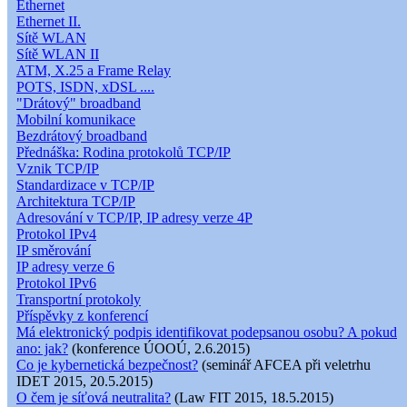
Ethernet
Ethernet II.
Sítě WLAN
Sítě WLAN II
ATM, X.25 a Frame Relay
POTS, ISDN, xDSL ....
"Drátový" broadband
Mobilní komunikace
Bezdrátový broadband
Přednáška: Rodina protokolů TCP/IP
Vznik TCP/IP
Standardizace v TCP/IP
Architektura TCP/IP
Adresování v TCP/IP, IP adresy verze 4P
Protokol IPv4
IP směrování
IP adresy verze 6
Protokol IPv6
Transportní protokoly
Příspěvky z konferencí
Má elektronický podpis identifikovat podepsanou osobu? A pokud
ano: jak?
(konference ÚOOÚ, 2.6.2015)
Co je kybernetická bezpečnost?
(seminář AFCEA při veletrhu
IDET 2015, 20.5.2015)
O čem je síťová neutralita?
(Law FIT 2015, 18.5.2015)