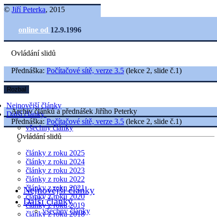
©
Jiří Peterka
, 2015
online od
12.9.1996
Ovládání slidů
Přednáška:
Počítačové sítě, verze 3.5
(lekce 2, slide č.1)
Rozbal
Nejnovější články
Archiv článků a přednášek Jiřího Peterky
Další články
Přednáška:
Počítačové sítě, verze 3.5
(lekce 2, slide č.1)
všechny články
Ovládání slidů
články z roku 2025
články z roku 2024
články z roku 2023
články z roku 2022
články z roku 2021
Nejnovější články
články z roku 2020
Další články
články z roku 2019
všechny články
články z roku 2018