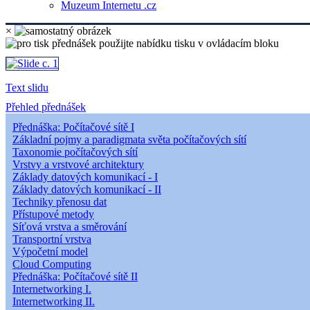
Muzeum Internetu .cz
×
Text slidu
Přehled přednášek
Přednáška: Počítačové sítě I
Základní pojmy a paradigmata světa počítačových sítí
Taxonomie počítačových sítí
Vrstvy a vrstvové architektury
Základy datových komunikací - I
Základy datových komunikací - II
Techniky přenosu dat
Přístupové metody
Síťová vrstva a směrování
Transportní vrstva
Výpočetní model
Cloud Computing
Přednáška: Počítačové sítě II
Internetworking I.
Internetworking II.