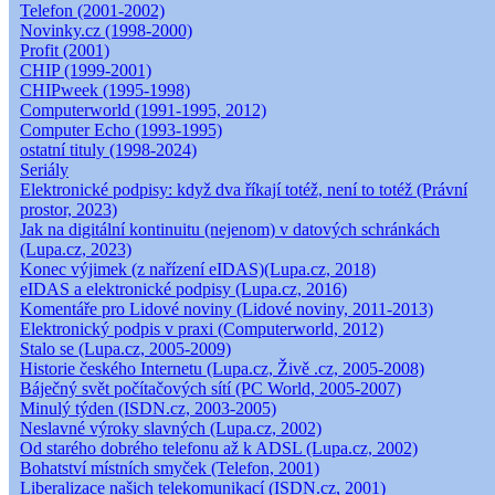
Telefon (2001-2002)
Novinky.cz (1998-2000)
Profit (2001)
CHIP (1999-2001)
CHIPweek (1995-1998)
Computerworld (1991-1995, 2012)
Computer Echo (1993-1995)
ostatní tituly (1998-2024)
Seriály
Elektronické podpisy: když dva říkají totéž, není to totéž (Právní
prostor, 2023)
Jak na digitální kontinuitu (nejenom) v datových schránkách
(Lupa.cz, 2023)
Konec výjimek (z nařízení eIDAS)(Lupa.cz, 2018)
eIDAS a elektronické podpisy (Lupa.cz, 2016)
Komentáře pro Lidové noviny (Lidové noviny, 2011-2013)
Elektronický podpis v praxi (Computerworld, 2012)
Stalo se (Lupa.cz, 2005-2009)
Historie českého Internetu (Lupa.cz, Živě .cz, 2005-2008)
Báječný svět počítačových sítí (PC World, 2005-2007)
Minulý týden (ISDN.cz, 2003-2005)
Neslavné výroky slavných (Lupa.cz, 2002)
Od starého dobrého telefonu až k ADSL (Lupa.cz, 2002)
Bohatství místních smyček (Telefon, 2001)
Liberalizace našich telekomunikací (ISDN.cz, 2001)