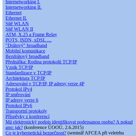
Internetworking I.
Internetworking II.
Ethernet
Ethernet II.
Sítě WLAN
Sítě WLAN II
ATM, X.25 a Frame Relay
POTS, ISDN, xDSL ....
"Drátový" broadband
Mobilní komunikace
Bezdrátový broadband
Přednáška: Rodina protokolů TCP/IP
Vznik TCP/IP
Standardizace v TCP/IP
Architektura TCP/IP
Adresování v TCP/IP, IP adresy verze 4P
Protokol IPv4
IP směrování
IP adresy verze 6
Protokol IPv6
Transportní protokoly
Příspěvky z konferencí
Má elektronický podpis identifikovat podepsanou osobu? A pokud
ano: jak?
(konference ÚOOÚ, 2.6.2015)
Co je kybernetická bezpečnost?
(seminář AFCEA při veletrhu