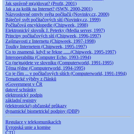
Jak správně m(a)ilovat? (Profit, 2001)
Jak a za kolik na Internet? (SWN, 2000-2001)
Názvoslovné omyly světa počítačů (Novinky.cz, 2000)
Báječný svět počítačových sítí (Novinky.cz, 1999)
Počítačová encyklopedie (Chipweek, 1998)
Elektronický slovník J. Peterky (Media server, 1997)
Principy počítačových sítí (Chipweek, 1996-1997)
Zajímavosti z Internetu (Chipweek, 1997-1998)
Toulky Internetem (Chipweek, 1995-1997)
Co to znamená, když se řekne ......(Chipweek, 1995-1997)
Interoperabilita (Computer Echo, 1993-1994)
Co (ne)najdete ve slovníku (Computerworld, 1991-1995)
Téma týdne (Computerworld, 1994-1995)
Co je čím ... v počítačových sítích (Computerworld, 1991-1994)
Tematické výběry z článků
eGovernment v ČR
datové schránky
elektronický podpis
základní registry
(elektronické) občanské průkazy
dynamické biometrické podpisy (DBP)
Regulace v telekomunikacích
Evropská unie a komise
ČTÚ