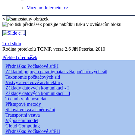
Muzeum Internetu .cz
×
Text slidu
Rodina protokolů TCP/IP, verze 2.6 Jiří Peterka, 2010
Přehled přednášek
Přednáška: Počítačové sítě I
Základní pojmy a paradigmata světa počítačových sítí
Taxonomie počítačových sítí
Vrstvy a vrstvové architektury
Základy datových komunikací - I
Základy datových komunikací - II
Techniky přenosu dat
Přístupové metody
Síťová vrstva a směrování
Transportní vrstva
Výpočetní model
Cloud Computing
Přednáška: Počítačové sítě II