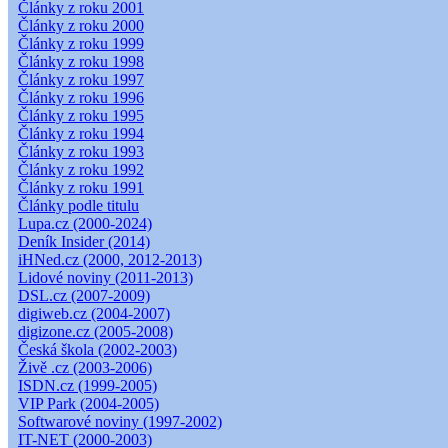
Články z roku 2001
Články z roku 2000
Články z roku 1999
Články z roku 1998
Články z roku 1997
Články z roku 1996
Články z roku 1995
Články z roku 1994
Články z roku 1993
Články z roku 1992
Články z roku 1991
Články podle titulu
Lupa.cz (2000-2024)
Deník Insider (2014)
iHNed.cz (2000, 2012-2013)
Lidové noviny (2011-2013)
DSL.cz (2007-2009)
digiweb.cz (2004-2007)
digizone.cz (2005-2008)
Česká škola (2002-2003)
Živě .cz (2003-2006)
ISDN.cz (1999-2005)
VIP Park (2004-2005)
Softwarové noviny (1997-2002)
IT-NET (2000-2003)