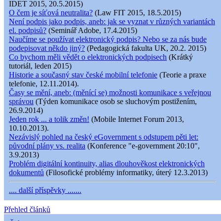
IDET 2015, 20.5.2015)
O čem je síťová neutralita?
(Law FIT 2015, 18.5.2015)
Není podpis jako podpis, aneb: jak se vyznat v různých variantách
el. podpisů?
(Seminář Adobe, 17.4.2015)
Naučíme se používat elektronický podpis? Nebo se za nás bude
podepisovat někdo jiný?
(Pedagogická fakulta UK, 20.2. 2015)
Co bychom měli vědět o elektronických podpisech
(Krátký
tutoriál, leden 2015)
Historie a současný stav české mobilní telefonie
(Teorie a praxe
telefonie, 12.11.2014).
Časy se mění, aneb: (měnící se) možnosti komunikace s veřejnou
správou
(Týden komunikace osob se sluchovým postižením,
26.9.2014)
Jeden rok ... a tolik změn!
(Mobile Internet Forum 2013,
10.10.2013).
Nezávislý pohled na český eGovernment s odstupem pěti let:
původní plány vs. realita
(Konference "e-government 20:10",
3.9.2013)
Problém digitální kontinuity, alias dlouhověkost elektronických
dokumentů
(Filosofické problémy informatiky, úterý 12.3.2013)
.... další příspěvky .......
Přehled článků