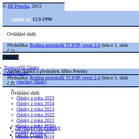
©
Jiří Peterka
, 2015
online od
12.9.1996
Ovládání slidů
Přednáška:
Rodina protokolů TCP/IP, verze 2.6
(lekce 1, slide
č.1)
Rozbal
Nejnovější články
Archiv článků a přednášek Jiřího Peterky
Další články
Přednáška:
Rodina protokolů TCP/IP, verze 2.6
(lekce 1, slide
všechny články
č.1)
Ovládání slidů
články z roku 2025
články z roku 2024
články z roku 2023
články z roku 2022
články z roku 2021
články z roku 2020
Nejnovější články
články z roku 2019
Další články
články z roku 2018