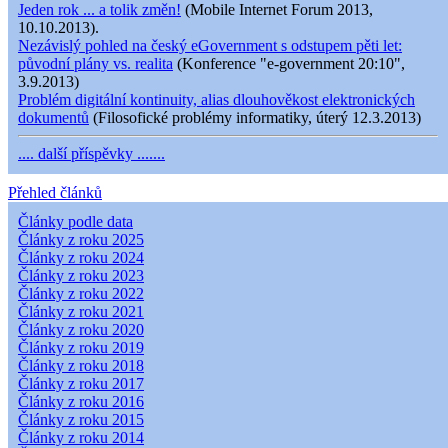
Jeden rok ... a tolik změn!
(Mobile Internet Forum 2013,
10.10.2013).
Nezávislý pohled na český eGovernment s odstupem pěti let:
původní plány vs. realita
(Konference "e-government 20:10",
3.9.2013)
Problém digitální kontinuity, alias dlouhověkost elektronických
dokumentů
(Filosofické problémy informatiky, úterý 12.3.2013)
.... další příspěvky .......
Přehled článků
Články podle data
Články z roku 2025
Články z roku 2024
Články z roku 2023
Články z roku 2022
Články z roku 2021
Články z roku 2020
Články z roku 2019
Články z roku 2018
Články z roku 2017
Články z roku 2016
Články z roku 2015
Články z roku 2014