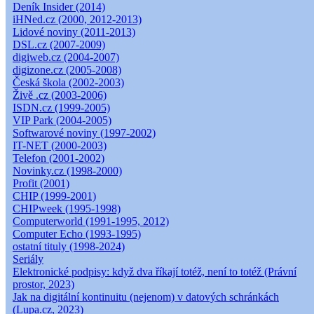
Deník Insider (2014)
iHNed.cz (2000, 2012-2013)
Lidové noviny (2011-2013)
DSL.cz (2007-2009)
digiweb.cz (2004-2007)
digizone.cz (2005-2008)
Česká škola (2002-2003)
Živě .cz (2003-2006)
ISDN.cz (1999-2005)
VIP Park (2004-2005)
Softwarové noviny (1997-2002)
IT-NET (2000-2003)
Telefon (2001-2002)
Novinky.cz (1998-2000)
Profit (2001)
CHIP (1999-2001)
CHIPweek (1995-1998)
Computerworld (1991-1995, 2012)
Computer Echo (1993-1995)
ostatní tituly (1998-2024)
Seriály
Elektronické podpisy: když dva říkají totéž, není to totéž (Právní
prostor, 2023)
Jak na digitální kontinuitu (nejenom) v datových schránkách
(Lupa.cz, 2023)