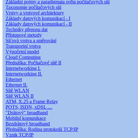
Základní pojmy a paradigmata světa počítačových sítí
Taxonomie počítačových sítí
Vrstvy a vrstvové architektury
Základy datových komunikací - I
Základy datových komunikací - II
Techniky přenosu dat
Přístupové metody
Síťová vrstva a směrování
Transportní vrstva
Výpočetní model
Cloud Computing
Přednáška: Počítačové sítě II
Internetworking I.
Internetworking II.
Ethernet
Ethernet II.
Sítě WLAN
Sítě WLAN II
ATM, X.25 a Frame Relay
POTS, ISDN, xDSL ....
"Drátový" broadband
Mobilní komunikace
Bezdrátový broadband
Přednáška: Rodina protokolů TCP/IP
Vznik TCP/IP