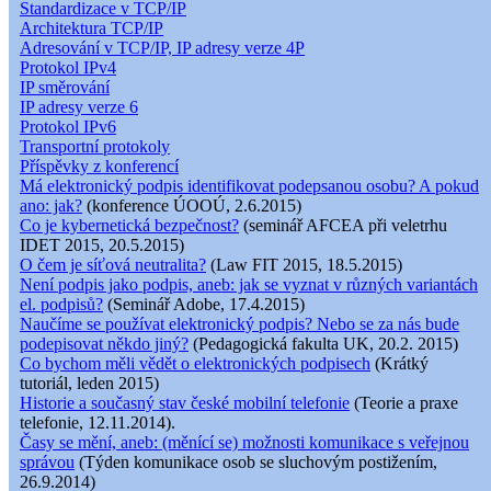
Standardizace v TCP/IP
Architektura TCP/IP
Adresování v TCP/IP, IP adresy verze 4P
Protokol IPv4
IP směrování
IP adresy verze 6
Protokol IPv6
Transportní protokoly
Příspěvky z konferencí
Má elektronický podpis identifikovat podepsanou osobu? A pokud
ano: jak?
(konference ÚOOÚ, 2.6.2015)
Co je kybernetická bezpečnost?
(seminář AFCEA při veletrhu
IDET 2015, 20.5.2015)
O čem je síťová neutralita?
(Law FIT 2015, 18.5.2015)
Není podpis jako podpis, aneb: jak se vyznat v různých variantách
el. podpisů?
(Seminář Adobe, 17.4.2015)
Naučíme se používat elektronický podpis? Nebo se za nás bude
podepisovat někdo jiný?
(Pedagogická fakulta UK, 20.2. 2015)
Co bychom měli vědět o elektronických podpisech
(Krátký
tutoriál, leden 2015)
Historie a současný stav české mobilní telefonie
(Teorie a praxe
telefonie, 12.11.2014).
Časy se mění, aneb: (měnící se) možnosti komunikace s veřejnou
správou
(Týden komunikace osob se sluchovým postižením,
26.9.2014)