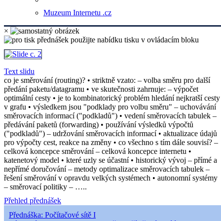
Muzeum Internetu .cz
×
Text slidu
co je směrování (routing)? • striktně vzato: – volba směru pro další
předání paketu/datagramu • ve skutečnosti zahrnuje: – výpočet
optimální cesty • je to kombinatorický problém hledání nejkratší cesty
v grafu • výsledkem jsou "podklady pro volbu směru" – uchovávání
směrovacích informací ("podkladů") • vedení směrovacích tabulek –
předávání paketů (forwarding) • používání výsledků výpočtů
("podkladů") – udržování směrovacích informací • aktualizace údajů
pro výpočty cest, reakce na změny • co všechno s tím dále souvisí? –
celková koncepce směrování – celková koncepce internetu •
katenetový model • které uzly se účastní • historický vývoj – přímé a
nepřímé doručování – metody optimalizace směrovacích tabulek –
řešení směrování v opravdu velkých systémech • autonomní systémy
– směrovací politiky – …..
Přehled přednášek
Přednáška: Počítačové sítě I