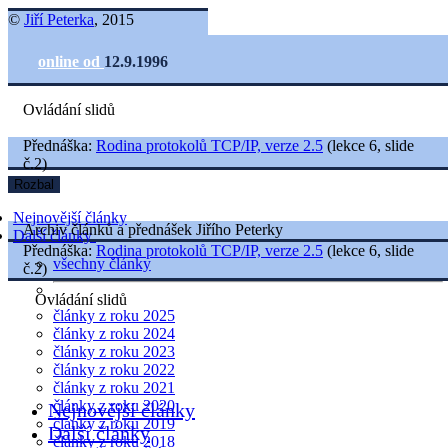
©
Jiří Peterka
, 2015
online od
12.9.1996
Ovládání slidů
Přednáška:
Rodina protokolů TCP/IP, verze 2.5
(lekce 6, slide
č.2)
Rozbal
Nejnovější články
Archiv článků a přednášek Jiřího Peterky
Další články
Přednáška:
Rodina protokolů TCP/IP, verze 2.5
(lekce 6, slide
všechny články
č.2)
Ovládání slidů
články z roku 2025
články z roku 2024
články z roku 2023
články z roku 2022
články z roku 2021
články z roku 2020
Nejnovější články
články z roku 2019
Další články
články z roku 2018