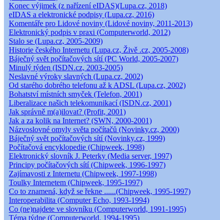
Konec výjimek (z nařízení eIDAS)(Lupa.cz, 2018)
eIDAS a elektronické podpisy (Lupa.cz, 2016)
Komentáře pro Lidové noviny (Lidové noviny, 2011-2013)
Elektronický podpis v praxi (Computerworld, 2012)
Stalo se (Lupa.cz, 2005-2009)
Historie českého Internetu (Lupa.cz, Živě .cz, 2005-2008)
Báječný svět počítačových sítí (PC World, 2005-2007)
Minulý týden (ISDN.cz, 2003-2005)
Neslavné výroky slavných (Lupa.cz, 2002)
Od starého dobrého telefonu až k ADSL (Lupa.cz, 2002)
Bohatství místních smyček (Telefon, 2001)
Liberalizace našich telekomunikací (ISDN.cz, 2001)
Jak správně m(a)ilovat? (Profit, 2001)
Jak a za kolik na Internet? (SWN, 2000-2001)
Názvoslovné omyly světa počítačů (Novinky.cz, 2000)
Báječný svět počítačových sítí (Novinky.cz, 1999)
Počítačová encyklopedie (Chipweek, 1998)
Elektronický slovník J. Peterky (Media server, 1997)
Principy počítačových sítí (Chipweek, 1996-1997)
Zajímavosti z Internetu (Chipweek, 1997-1998)
Toulky Internetem (Chipweek, 1995-1997)
Co to znamená, když se řekne ......(Chipweek, 1995-1997)
Interoperabilita (Computer Echo, 1993-1994)
Co (ne)najdete ve slovníku (Computerworld, 1991-1995)
Téma týdne (Computerworld, 1994-1995)