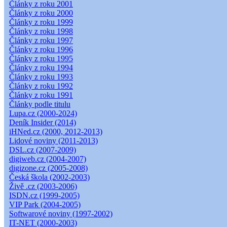
Články z roku 2001
Články z roku 2000
Články z roku 1999
Články z roku 1998
Články z roku 1997
Články z roku 1996
Články z roku 1995
Články z roku 1994
Články z roku 1993
Články z roku 1992
Články z roku 1991
Články podle titulu
Lupa.cz (2000-2024)
Deník Insider (2014)
iHNed.cz (2000, 2012-2013)
Lidové noviny (2011-2013)
DSL.cz (2007-2009)
digiweb.cz (2004-2007)
digizone.cz (2005-2008)
Česká škola (2002-2003)
Živě .cz (2003-2006)
ISDN.cz (1999-2005)
VIP Park (2004-2005)
Softwarové noviny (1997-2002)
IT-NET (2000-2003)