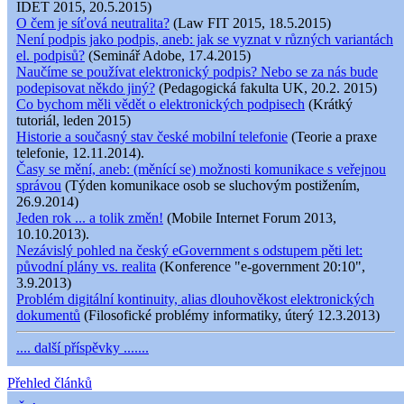
IDET 2015, 20.5.2015)
O čem je síťová neutralita?
(Law FIT 2015, 18.5.2015)
Není podpis jako podpis, aneb: jak se vyznat v různých variantách
el. podpisů?
(Seminář Adobe, 17.4.2015)
Naučíme se používat elektronický podpis? Nebo se za nás bude
podepisovat někdo jiný?
(Pedagogická fakulta UK, 20.2. 2015)
Co bychom měli vědět o elektronických podpisech
(Krátký
tutoriál, leden 2015)
Historie a současný stav české mobilní telefonie
(Teorie a praxe
telefonie, 12.11.2014).
Časy se mění, aneb: (měnící se) možnosti komunikace s veřejnou
správou
(Týden komunikace osob se sluchovým postižením,
26.9.2014)
Jeden rok ... a tolik změn!
(Mobile Internet Forum 2013,
10.10.2013).
Nezávislý pohled na český eGovernment s odstupem pěti let:
původní plány vs. realita
(Konference "e-government 20:10",
3.9.2013)
Problém digitální kontinuity, alias dlouhověkost elektronických
dokumentů
(Filosofické problémy informatiky, úterý 12.3.2013)
.... další příspěvky .......
Přehled článků