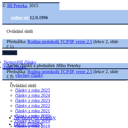
©
Jiří Peterka
, 2015
online od
12.9.1996
Ovládání slidů
Přednáška:
Rodina protokolů TCP/IP, verze 2.5
(lekce 2, slide
č.1)
Rozbal
Nejnovější články
Archiv článků a přednášek Jiřího Peterky
Další články
Přednáška:
Rodina protokolů TCP/IP, verze 2.5
(lekce 2, slide
všechny články
č.1)
Ovládání slidů
články z roku 2025
články z roku 2024
články z roku 2023
články z roku 2022
články z roku 2021
články z roku 2020
Nejnovější články
články z roku 2019
Další články
články z roku 2018