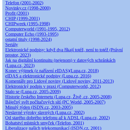
Telefon (2001-2002)
Novinky.cz (1998-2000)
Profit (2001)
CHIP (1999-2001)
CHIPweek (1995-1998)
Computerworld (1991-1995, 2012)
Computer Echo (1993-1995)
ostatní tituly (1998-2024)
Seriály
Elektronické podpisy: když dva říkají totéž, není to totéž (Právní
prostor, 2023)
Jak na digitální kontinuitu (nejenom) v datových schránkách
(Lupa.cz, 2023)
Konec výjimek (z nařízení eIDAS)(Lupa.cz, 2018)
eIDAS a elektronické podpisy (Lupa.cz, 2016)
Komentáře pro Lidové noviny (Lidové noviny, 2011-2013)
Elektronický podpis v praxi (Computerworld, 2012)
Stalo se (Lupa.cz, 2005-2009)
Historie českého Internetu (Lupa.cz, Živě .cz, 2005-2008)
Báječný svět počítačových sítí (PC World, 2005-2007)
Minulý týden (ISDN.cz, 2003-2005)
Neslavné výroky slavných (Lupa.cz, 2002)
Od starého dobrého telefonu až k ADSL (Lupa.cz, 2002)
Bohatství místních smyček (Telefon, 2001)
Liberalizace našich telekomunikací (ISDN.cz, 2001)