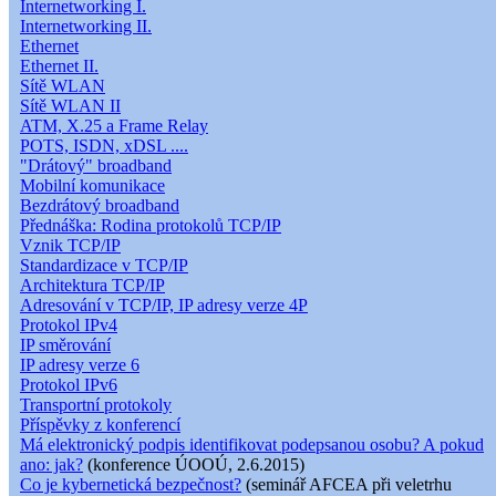
Internetworking I.
Internetworking II.
Ethernet
Ethernet II.
Sítě WLAN
Sítě WLAN II
ATM, X.25 a Frame Relay
POTS, ISDN, xDSL ....
"Drátový" broadband
Mobilní komunikace
Bezdrátový broadband
Přednáška: Rodina protokolů TCP/IP
Vznik TCP/IP
Standardizace v TCP/IP
Architektura TCP/IP
Adresování v TCP/IP, IP adresy verze 4P
Protokol IPv4
IP směrování
IP adresy verze 6
Protokol IPv6
Transportní protokoly
Příspěvky z konferencí
Má elektronický podpis identifikovat podepsanou osobu? A pokud
ano: jak?
(konference ÚOOÚ, 2.6.2015)
Co je kybernetická bezpečnost?
(seminář AFCEA při veletrhu