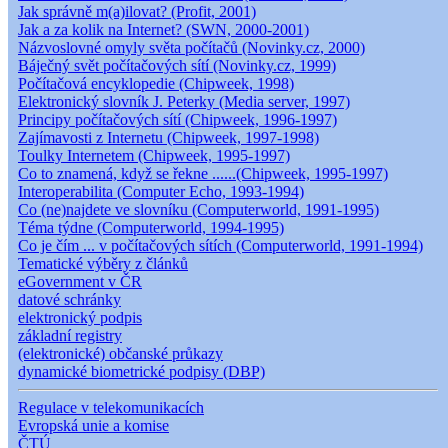
Jak správně m(a)ilovat? (Profit, 2001)
Jak a za kolik na Internet? (SWN, 2000-2001)
Názvoslovné omyly světa počítačů (Novinky.cz, 2000)
Báječný svět počítačových sítí (Novinky.cz, 1999)
Počítačová encyklopedie (Chipweek, 1998)
Elektronický slovník J. Peterky (Media server, 1997)
Principy počítačových sítí (Chipweek, 1996-1997)
Zajímavosti z Internetu (Chipweek, 1997-1998)
Toulky Internetem (Chipweek, 1995-1997)
Co to znamená, když se řekne ......(Chipweek, 1995-1997)
Interoperabilita (Computer Echo, 1993-1994)
Co (ne)najdete ve slovníku (Computerworld, 1991-1995)
Téma týdne (Computerworld, 1994-1995)
Co je čím ... v počítačových sítích (Computerworld, 1991-1994)
Tematické výběry z článků
eGovernment v ČR
datové schránky
elektronický podpis
základní registry
(elektronické) občanské průkazy
dynamické biometrické podpisy (DBP)
Regulace v telekomunikacích
Evropská unie a komise
ČTÚ