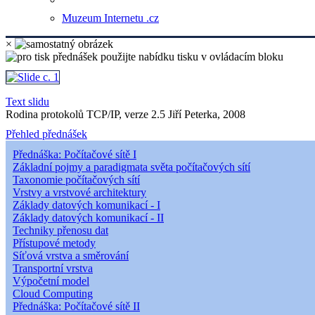
Muzeum Internetu .cz
×
Text slidu
Rodina protokolů TCP/IP, verze 2.5 Jiří Peterka, 2008
Přehled přednášek
Přednáška: Počítačové sítě I
Základní pojmy a paradigmata světa počítačových sítí
Taxonomie počítačových sítí
Vrstvy a vrstvové architektury
Základy datových komunikací - I
Základy datových komunikací - II
Techniky přenosu dat
Přístupové metody
Síťová vrstva a směrování
Transportní vrstva
Výpočetní model
Cloud Computing
Přednáška: Počítačové sítě II