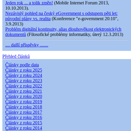
Jeden rok ... a tolik změn!
(Mobile Internet Forum 2013,
10.10.2013).
Nezávislý pohled na český eGovernment s odstupem pěti let:
původní plány vs. realita
(Konference "e-government 20:10",
3.9.2013)
Problém digitální kontinuity, alias dlouhověkost elektronických
dokumentů
(Filosofické problémy informatiky, úterý 12.3.2013)
.... další příspěvky .......
Přehled článků
Články podle data
Články z roku 2025
Články z roku 2024
Články z roku 2023
Články z roku 2022
Články z roku 2021
Články z roku 2020
Články z roku 2019
Články z roku 2018
Články z roku 2017
Články z roku 2016
Články z roku 2015
Články z roku 2014