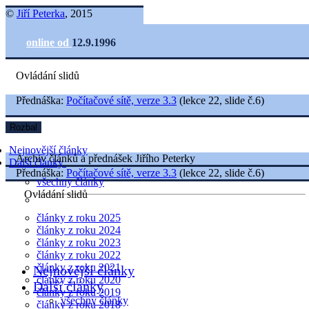
©
Jiří Peterka
, 2015
online od
12.9.1996
Ovládání slidů
Přednáška:
Počítačové sítě, verze 3.3
(lekce 22, slide č.6)
Rozbal
Nejnovější články
Archiv článků a přednášek Jiřího Peterky
Další články
Přednáška:
Počítačové sítě, verze 3.3
(lekce 22, slide č.6)
všechny články
Ovládání slidů
články z roku 2025
články z roku 2024
články z roku 2023
články z roku 2022
články z roku 2021
Nejnovější články
články z roku 2020
Další články
články z roku 2019
všechny články
články z roku 2018