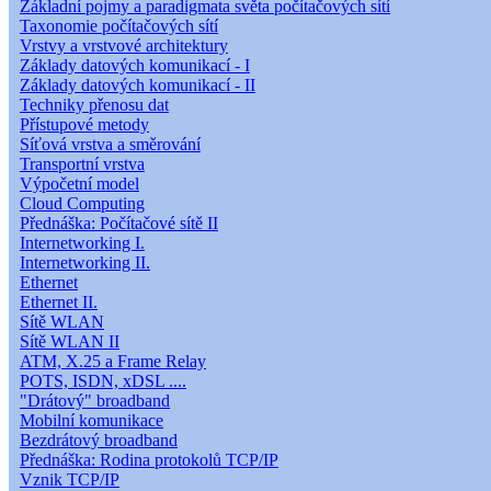
Základní pojmy a paradigmata světa počítačových sítí
Taxonomie počítačových sítí
Vrstvy a vrstvové architektury
Základy datových komunikací - I
Základy datových komunikací - II
Techniky přenosu dat
Přístupové metody
Síťová vrstva a směrování
Transportní vrstva
Výpočetní model
Cloud Computing
Přednáška: Počítačové sítě II
Internetworking I.
Internetworking II.
Ethernet
Ethernet II.
Sítě WLAN
Sítě WLAN II
ATM, X.25 a Frame Relay
POTS, ISDN, xDSL ....
"Drátový" broadband
Mobilní komunikace
Bezdrátový broadband
Přednáška: Rodina protokolů TCP/IP
Vznik TCP/IP