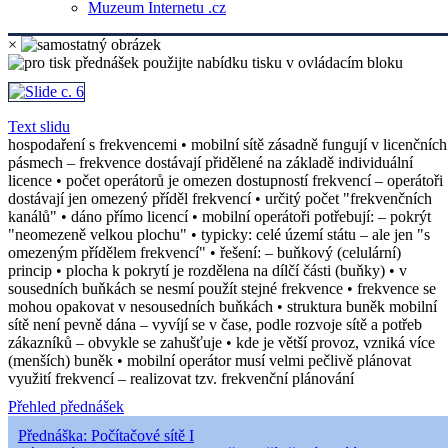
Muzeum Internetu .cz
×
Text slidu
hospodaření s frekvencemi • mobilní sítě zásadně fungují v licenčních
pásmech – frekvence dostávají přidělené na základě individuální
licence • počet operátorů je omezen dostupností frekvencí – operátoři
dostávají jen omezený příděl frekvencí • určitý počet "frekvenčních
kanálů" • dáno přímo licencí • mobilní operátoři potřebují: – pokrýt
"neomezeně velkou plochu" • typicky: celé území státu – ale jen "s
omezeným přídělem frekvencí" • řešení: – buňkový (celulární)
princip • plocha k pokrytí je rozdělena na dílčí části (buňky) • v
sousedních buňkách se nesmí použít stejné frekvence • frekvence se
mohou opakovat v nesousedních buňkách • struktura buněk mobilní
sítě není pevně dána – vyvíjí se v čase, podle rozvoje sítě a potřeb
zákazníků – obvykle se zahušťuje • kde je větší provoz, vzniká více
(menších) buněk • mobilní operátor musí velmi pečlivě plánovat
využití frekvencí – realizovat tzv. frekvenční plánování
Přehled přednášek
Přednáška: Počítačové sítě I