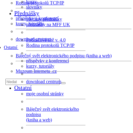
kurzy
Rodina protokolů TCP/IP
slovníky
Přednášky
příspěvky z konferencí
všechny přednášky
kurzy, tutoriály
přednášky na MFF UK
download centrum
Počítačové sítě v. 4.0
Rodina protokolů TCP/IP
Ostatní
Báječný svět elektronického podpisu (kniha a web)
příspěvky z konferencí
kurzy, tutoriály
Muzeum Internetu .cz
download centrum
Ostatní
moje osobní stránky
Báječný svět elektronického
podpisu
(kniha a web)