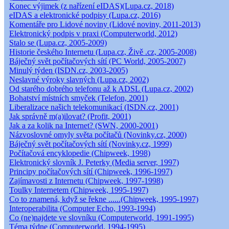
Konec výjimek (z nařízení eIDAS)(Lupa.cz, 2018)
eIDAS a elektronické podpisy (Lupa.cz, 2016)
Komentáře pro Lidové noviny (Lidové noviny, 2011-2013)
Elektronický podpis v praxi (Computerworld, 2012)
Stalo se (Lupa.cz, 2005-2009)
Historie českého Internetu (Lupa.cz, Živě .cz, 2005-2008)
Báječný svět počítačových sítí (PC World, 2005-2007)
Minulý týden (ISDN.cz, 2003-2005)
Neslavné výroky slavných (Lupa.cz, 2002)
Od starého dobrého telefonu až k ADSL (Lupa.cz, 2002)
Bohatství místních smyček (Telefon, 2001)
Liberalizace našich telekomunikací (ISDN.cz, 2001)
Jak správně m(a)ilovat? (Profit, 2001)
Jak a za kolik na Internet? (SWN, 2000-2001)
Názvoslovné omyly světa počítačů (Novinky.cz, 2000)
Báječný svět počítačových sítí (Novinky.cz, 1999)
Počítačová encyklopedie (Chipweek, 1998)
Elektronický slovník J. Peterky (Media server, 1997)
Principy počítačových sítí (Chipweek, 1996-1997)
Zajímavosti z Internetu (Chipweek, 1997-1998)
Toulky Internetem (Chipweek, 1995-1997)
Co to znamená, když se řekne ......(Chipweek, 1995-1997)
Interoperabilita (Computer Echo, 1993-1994)
Co (ne)najdete ve slovníku (Computerworld, 1991-1995)
Téma týdne (Computerworld, 1994-1995)