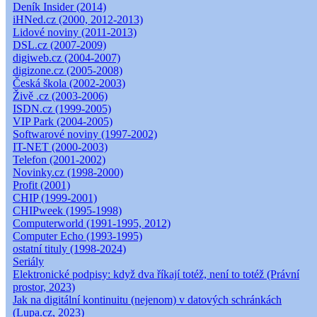
Deník Insider (2014)
iHNed.cz (2000, 2012-2013)
Lidové noviny (2011-2013)
DSL.cz (2007-2009)
digiweb.cz (2004-2007)
digizone.cz (2005-2008)
Česká škola (2002-2003)
Živě .cz (2003-2006)
ISDN.cz (1999-2005)
VIP Park (2004-2005)
Softwarové noviny (1997-2002)
IT-NET (2000-2003)
Telefon (2001-2002)
Novinky.cz (1998-2000)
Profit (2001)
CHIP (1999-2001)
CHIPweek (1995-1998)
Computerworld (1991-1995, 2012)
Computer Echo (1993-1995)
ostatní tituly (1998-2024)
Seriály
Elektronické podpisy: když dva říkají totéž, není to totéž (Právní
prostor, 2023)
Jak na digitální kontinuitu (nejenom) v datových schránkách
(Lupa.cz, 2023)