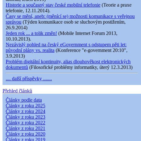
Historie a současný stav české mobilní telefonie
(Teorie a praxe
telefonie, 12.11.2014).
Časy se mění, aneb: (měnící se) možnosti komunikace s veřejnou
správou
(Týden komunikace osob se sluchovým postižením,
26.9.2014)
Jeden rok ... a tolik změn!
(Mobile Internet Forum 2013,
10.10.2013).
Nezávislý pohled na český eGovernment s odstupem pěti let:
původní plány vs. realita
(Konference "e-government 20:10",
3.9.2013)
Problém digitální kontinuity, alias dlouhověkost elektronických
dokumentů
(Filosofické problémy informatiky, úterý 12.3.2013)
.... další příspěvky .......
Přehled článků
Články podle data
Články z roku 2025
Články z roku 2024
Články z roku 2023
Články z roku 2022
Články z roku 2021
Články z roku 2020
Články z roku 2019