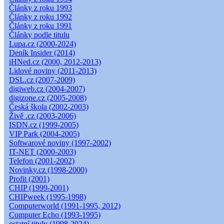
Články z roku 1993
Články z roku 1992
Články z roku 1991
Články podle titulu
Lupa.cz (2000-2024)
Deník Insider (2014)
iHNed.cz (2000, 2012-2013)
Lidové noviny (2011-2013)
DSL.cz (2007-2009)
digiweb.cz (2004-2007)
digizone.cz (2005-2008)
Česká škola (2002-2003)
Živě .cz (2003-2006)
ISDN.cz (1999-2005)
VIP Park (2004-2005)
Softwarové noviny (1997-2002)
IT-NET (2000-2003)
Telefon (2001-2002)
Novinky.cz (1998-2000)
Profit (2001)
CHIP (1999-2001)
CHIPweek (1995-1998)
Computerworld (1991-1995, 2012)
Computer Echo (1993-1995)
ostatní tituly (1998-2024)