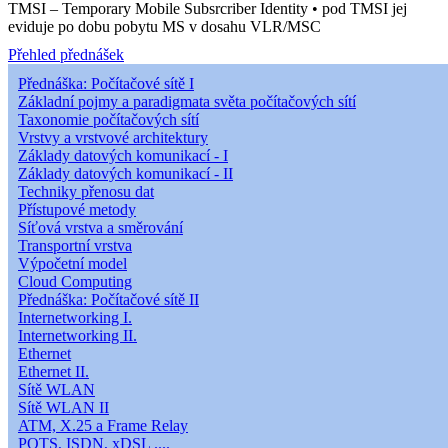
TMSI – Temporary Mobile Subsrcriber Identity • pod TMSI jej
eviduje po dobu pobytu MS v dosahu VLR/MSC
Přehled přednášek
Přednáška: Počítačové sítě I
Základní pojmy a paradigmata světa počítačových sítí
Taxonomie počítačových sítí
Vrstvy a vrstvové architektury
Základy datových komunikací - I
Základy datových komunikací - II
Techniky přenosu dat
Přístupové metody
Síťová vrstva a směrování
Transportní vrstva
Výpočetní model
Cloud Computing
Přednáška: Počítačové sítě II
Internetworking I.
Internetworking II.
Ethernet
Ethernet II.
Sítě WLAN
Sítě WLAN II
ATM, X.25 a Frame Relay
POTS, ISDN, xDSL ....