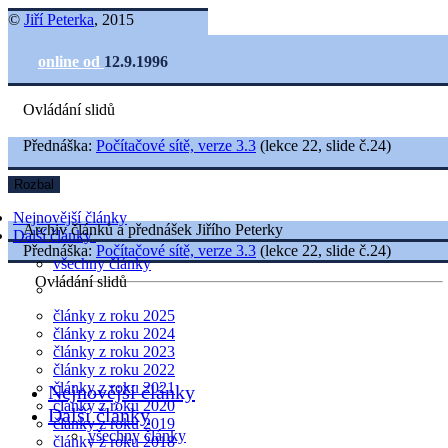
©
Jiří Peterka
, 2015
online od
12.9.1996
Ovládání slidů
Přednáška:
Počítačové sítě, verze 3.3
(lekce 22, slide č.24)
Rozbal
Nejnovější články
Archiv článků a přednášek Jiřího Peterky
Další články
Přednáška:
Počítačové sítě, verze 3.3
(lekce 22, slide č.24)
všechny články
Ovládání slidů
články z roku 2025
články z roku 2024
články z roku 2023
články z roku 2022
články z roku 2021
Nejnovější články
články z roku 2020
Další články
články z roku 2019
všechny články
články z roku 2018