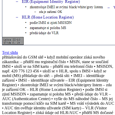
Text slidu
přihlašování do GSM sítě • když mobilní operátor získá nového
zákazníka: – přidělí mu registrační číslo • MSIN, stane se součástí
IMSI • uloží se na SIM kartu – přidělí mu telefonní číslo • MSISDN,
např. 420 776 123 456 • uloží se v HLR, spolu s IMSI • když se
mobil (MS) přihlašuje do sítě: – předá síti: • IMEI – identifikuje
zařízení • IMSI – identifikuje uživatele – EIR (Equipment Identity
Register) • zkontroluje IMEI se svými black/white/grey listem – zda
je zařízení OK – HLR (Home Location Register) • podle IMSI si
zjistí MSISDN • zapamatuje si polohu MS • předá údaje do VLR –
AUC (Authentication Center) • vyšle do MS náhodné číslo – MS jej
transformuje pomocí klíče na SIM kartě • MS vrátí výsledek do AUC
• AUC tím ověřuje identitu uživatele (SIM karty) – VLR (Visitor
Location Register) • získá údaje od HLR/AUC • přidělí MS dočasné