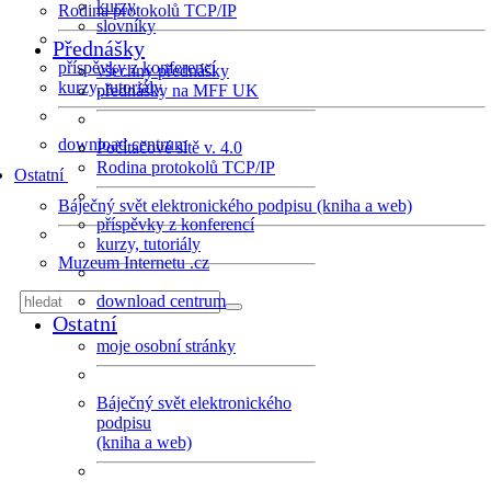
kurzy
Rodina protokolů TCP/IP
slovníky
Přednášky
příspěvky z konferencí
všechny přednášky
kurzy, tutoriály
přednášky na MFF UK
download centrum
Počítačové sítě v. 4.0
Rodina protokolů TCP/IP
Ostatní
Báječný svět elektronického podpisu (kniha a web)
příspěvky z konferencí
kurzy, tutoriály
Muzeum Internetu .cz
download centrum
Ostatní
moje osobní stránky
Báječný svět elektronického
podpisu
(kniha a web)