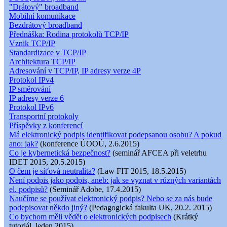
"Drátový" broadband
Mobilní komunikace
Bezdrátový broadband
Přednáška: Rodina protokolů TCP/IP
Vznik TCP/IP
Standardizace v TCP/IP
Architektura TCP/IP
Adresování v TCP/IP, IP adresy verze 4P
Protokol IPv4
IP směrování
IP adresy verze 6
Protokol IPv6
Transportní protokoly
Příspěvky z konferencí
Má elektronický podpis identifikovat podepsanou osobu? A pokud
ano: jak?
(konference ÚOOÚ, 2.6.2015)
Co je kybernetická bezpečnost?
(seminář AFCEA při veletrhu
IDET 2015, 20.5.2015)
O čem je síťová neutralita?
(Law FIT 2015, 18.5.2015)
Není podpis jako podpis, aneb: jak se vyznat v různých variantách
el. podpisů?
(Seminář Adobe, 17.4.2015)
Naučíme se používat elektronický podpis? Nebo se za nás bude
podepisovat někdo jiný?
(Pedagogická fakulta UK, 20.2. 2015)
Co bychom měli vědět o elektronických podpisech
(Krátký
tutoriál, leden 2015)