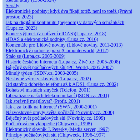
Seriály
Elektronické podpisy: když dva říkají totéž, není to totéž (Právní
prostor, 2023)
Jak na digitální kontinuitu (nejenom) v datových schránkách
(Lupa.cz, 2023)
Konec výjimek (z nařízení eIDAS)(Lupa.cz, 2018)
eIDAS a elektronické podpisy (Lupa.cz, 2016)
Komentáře pro Lidové noviny (Lidové noviny, 2011-2013)
Elektronický podpis v praxi (Computerworld, 2012)
Stalo se (Lupa.cz, 2005-2009)
Historie českého Internetu (Lupa.cz, Živě .cz, 2005-2008)
Báječný svět počítačových sítí (PC World, 2005-2007)
Minulý týden (ISDN.cz, 2003-2005)
Neslavné výroky slavných (Lupa.cz, 2002)
Od starého dobrého telefonu až k ADSL (Lupa.cz, 2002)
Bohatství místních smyček (Telefon, 2001)
Liberalizace našich telekomunikací (ISDN.cz, 2001)
Jak správně m(a)ilovat? (Profit, 2001)
Jak a za kolik na Internet? (SWN, 2000-2001)
Názvoslovné omyly světa počítačů (Novinky.cz, 2000)
Báječný svět počítačových sítí (Novinky.cz, 1999)
Počítačová encyklopedie (Chipweek, 1998)
Elektronický slovník J. Peterky (Media server, 1997)
Principy počítačových sítí (Chipweek, 1996-1997)