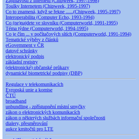
Zajímavosti z Internetu (Chipweek, 1997-1998)
Toulky Internetem (Chipweek, 1995-1997)
Co to znamená, když se řekne ......(Chipweek, 1995-1997)
Interoperabilita (Computer Echo, 1993-1994)
Co (ne)najdete ve slovníku (Computerworld, 1991-1995)
Téma týdne (Computerworld, 1994-1995)
Co je čím ... v počítačových sítích (Computerworld, 1991-1994)
Tematické výběry z článků
eGovernment v ČR
datové schránky
elektronický podpis
základní registry
(elektronické) občanské průkazy
dynamické biometrické podpisy (DBP)
Regulace v telekomunikacích
Evropská unie a komise
ČTÚ
broadband
unbundling - zpřístupnění místní smyčky
zákon o elektronických komunikacích
zákon o některých službách informační společnosti
dialery, přesměrování
aukce kmitočtů pro LTE