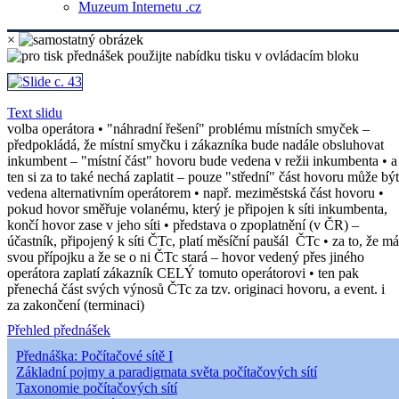
Muzeum Internetu .cz
×
Text slidu
volba operátora • "náhradní řešení" problému místních smyček –
předpokládá, že místní smyčku i zákazníka bude nadále obsluhovat
inkumbent – "místní část" hovoru bude vedena v režii inkumbenta • a
ten si za to také nechá zaplatit – pouze "střední" část hovoru může být
vedena alternativním operátorem • např. meziměstská část hovoru •
pokud hovor směřuje volanému, který je připojen k síti inkumbenta,
končí hovor zase v jeho síti • představa o zpoplatnění (v ČR) –
účastník, připojený k síti ČTc, platí měsíční paušál ČTc • za to, že má
svou přípojku a že se o ni ČTc stará – hovor vedený přes jiného
operátora zaplatí zákazník CELÝ tomuto operátorovi • ten pak
přenechá část svých výnosů ČTc za tzv. originaci hovoru, a event. i
za zakončení (terminaci)
Přehled přednášek
Přednáška: Počítačové sítě I
Základní pojmy a paradigmata světa počítačových sítí
Taxonomie počítačových sítí