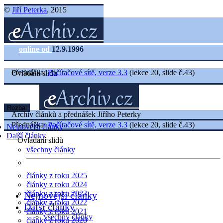
©
Jiří Peterka
, 2015
online od
12.9.1996
Přednáška:
Počítačové sítě, verze 3.3
(lekce 20, slide č.43)
Ovládání slidů
Rozbal
Archiv článků a přednášek Jiřího Peterky
Přednáška:
Počítačové sítě, verze 3.3
(lekce 20, slide č.43)
Nejnovější články
Další články
Ovládání slidů
všechny články
články z roku 2025
články z roku 2024
články z roku 2023
Nejnovější články
články z roku 2022
Další články
články z roku 2021
všechny články
články z roku 2020