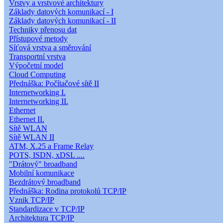
Vrstvy a vrstvové architektury
Základy datových komunikací - I
Základy datových komunikací - II
Techniky přenosu dat
Přístupové metody
Síťová vrstva a směrování
Transportní vrstva
Výpočetní model
Cloud Computing
Přednáška: Počítačové sítě II
Internetworking I.
Internetworking II.
Ethernet
Ethernet II.
Sítě WLAN
Sítě WLAN II
ATM, X.25 a Frame Relay
POTS, ISDN, xDSL ....
"Drátový" broadband
Mobilní komunikace
Bezdrátový broadband
Přednáška: Rodina protokolů TCP/IP
Vznik TCP/IP
Standardizace v TCP/IP
Architektura TCP/IP