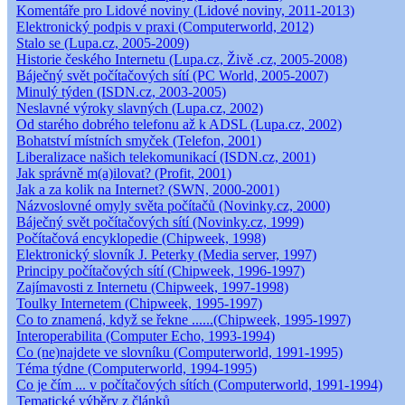
Komentáře pro Lidové noviny (Lidové noviny, 2011-2013)
Elektronický podpis v praxi (Computerworld, 2012)
Stalo se (Lupa.cz, 2005-2009)
Historie českého Internetu (Lupa.cz, Živě .cz, 2005-2008)
Báječný svět počítačových sítí (PC World, 2005-2007)
Minulý týden (ISDN.cz, 2003-2005)
Neslavné výroky slavných (Lupa.cz, 2002)
Od starého dobrého telefonu až k ADSL (Lupa.cz, 2002)
Bohatství místních smyček (Telefon, 2001)
Liberalizace našich telekomunikací (ISDN.cz, 2001)
Jak správně m(a)ilovat? (Profit, 2001)
Jak a za kolik na Internet? (SWN, 2000-2001)
Názvoslovné omyly světa počítačů (Novinky.cz, 2000)
Báječný svět počítačových sítí (Novinky.cz, 1999)
Počítačová encyklopedie (Chipweek, 1998)
Elektronický slovník J. Peterky (Media server, 1997)
Principy počítačových sítí (Chipweek, 1996-1997)
Zajímavosti z Internetu (Chipweek, 1997-1998)
Toulky Internetem (Chipweek, 1995-1997)
Co to znamená, když se řekne ......(Chipweek, 1995-1997)
Interoperabilita (Computer Echo, 1993-1994)
Co (ne)najdete ve slovníku (Computerworld, 1991-1995)
Téma týdne (Computerworld, 1994-1995)
Co je čím ... v počítačových sítích (Computerworld, 1991-1994)
Tematické výběry z článků