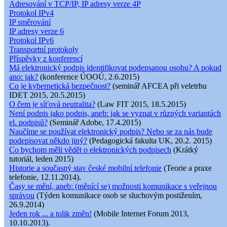
Adresování v TCP/IP, IP adresy verze 4P
Protokol IPv4
IP směrování
IP adresy verze 6
Protokol IPv6
Transportní protokoly
Příspěvky z konferencí
Má elektronický podpis identifikovat podepsanou osobu? A pokud
ano: jak?
(konference ÚOOÚ, 2.6.2015)
Co je kybernetická bezpečnost?
(seminář AFCEA při veletrhu
IDET 2015, 20.5.2015)
O čem je síťová neutralita?
(Law FIT 2015, 18.5.2015)
Není podpis jako podpis, aneb: jak se vyznat v různých variantách
el. podpisů?
(Seminář Adobe, 17.4.2015)
Naučíme se používat elektronický podpis? Nebo se za nás bude
podepisovat někdo jiný?
(Pedagogická fakulta UK, 20.2. 2015)
Co bychom měli vědět o elektronických podpisech
(Krátký
tutoriál, leden 2015)
Historie a současný stav české mobilní telefonie
(Teorie a praxe
telefonie, 12.11.2014).
Časy se mění, aneb: (měnící se) možnosti komunikace s veřejnou
správou
(Týden komunikace osob se sluchovým postižením,
26.9.2014)
Jeden rok ... a tolik změn!
(Mobile Internet Forum 2013,
10.10.2013).