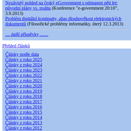
Nezávislý pohled na český eGovernment s odstupem pěti let:
původní plány vs. realita
(Konference "e-government 20:10",
3.9.2013)
Problém digitální kontinuity, alias dlouhověkost elektronických
dokumentů
(Filosofické problémy informatiky, úterý 12.3.2013)
.... další příspěvky .......
Přehled článků
Články podle data
Články z roku 2025
Články z roku 2024
Články z roku 2023
Články z roku 2022
Články z roku 2021
Články z roku 2020
Články z roku 2019
Články z roku 2018
Články z roku 2017
Články z roku 2016
Články z roku 2015
Články z roku 2014
Články z roku 2013
Články z roku 2012