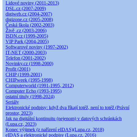
Lidové noviny (2011-2013)
DSL.cz (2007-2009)
digiweb.cz (2004-2007)
digizone.cz (2005-2008)
Česká škola (2002-2003)
Živě .cz (2003-2006)
ISDN.cz (1999-2005)
VIP Park (2004-2005)
Softwarové noviny (1997-2002)
IT-NET (2000-2003)
Telefon (2001-2002)
Novinky.cz (1998-2000)
Profit (2001)
CHIP (1999-2001)
CHIPweek (1995-1998)
Computerworld (1991-1995, 2012)
Computer Echo (1993-1995)
ostatní tituly (1998-2024)
Seriály
Elektronické podpisy: když dva říkají totéž, není to totéž (Právní
prostor, 2023)
Jak na digitální kontinuitu (nejenom) v datových schránkách
(Lupa.cz, 2023)
Konec výjimek (z nařízení eIDAS)(Lupa.cz, 2018)
eIDAS a elektronické podpisy (Lupa.cz, 2016)