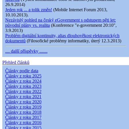
26.9.2014)
Jeden rok ... a tolik změn!
(Mobile Internet Forum 2013,
10.10.2013).
Nezávislý pohled na český eGovernment s odstupem pěti let:
původní plány vs. realita
(Konference "e-government 20:10",
3.9.2013)
Problém digitální kontinuity, alias dlouhověkost elektronických
dokumentů
(Filosofické problémy informatiky, úterý 12.3.2013)
.... další příspěvky .......
Přehled článků
Články podle data
Články z roku 2025
Články z roku 2024
Články z roku 2023
Články z roku 2022
Články z roku 2021
Články z roku 2020
Články z roku 2019
Články z roku 2018
Články z roku 2017
Články z roku 2016
Články z roku 2015