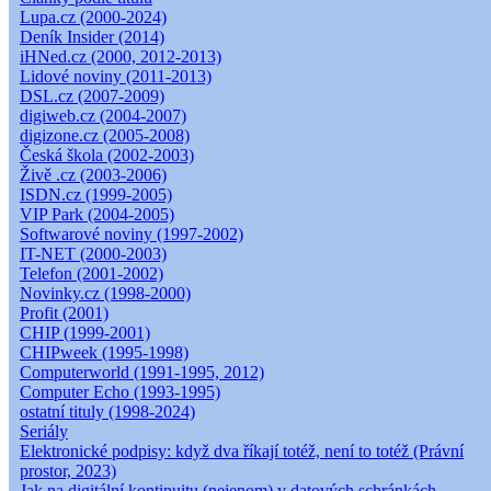
Lupa.cz (2000-2024)
Deník Insider (2014)
iHNed.cz (2000, 2012-2013)
Lidové noviny (2011-2013)
DSL.cz (2007-2009)
digiweb.cz (2004-2007)
digizone.cz (2005-2008)
Česká škola (2002-2003)
Živě .cz (2003-2006)
ISDN.cz (1999-2005)
VIP Park (2004-2005)
Softwarové noviny (1997-2002)
IT-NET (2000-2003)
Telefon (2001-2002)
Novinky.cz (1998-2000)
Profit (2001)
CHIP (1999-2001)
CHIPweek (1995-1998)
Computerworld (1991-1995, 2012)
Computer Echo (1993-1995)
ostatní tituly (1998-2024)
Seriály
Elektronické podpisy: když dva říkají totéž, není to totéž (Právní
prostor, 2023)
Jak na digitální kontinuitu (nejenom) v datových schránkách