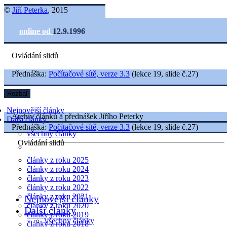
©
Jiří Peterka
, 2015
online od
12.9.1996
Ovládání slidů
Přednáška:
Počítačové sítě, verze 3.3
(lekce 19, slide č.27)
Rozbal
Nejnovější články
Archiv článků a přednášek Jiřího Peterky
Další články
Přednáška:
Počítačové sítě, verze 3.3
(lekce 19, slide č.27)
všechny články
Ovládání slidů
články z roku 2025
články z roku 2024
články z roku 2023
články z roku 2022
články z roku 2021
Nejnovější články
články z roku 2020
Další články
články z roku 2019
všechny články
články z roku 2018