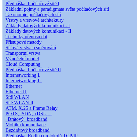
Přednáška: Počítačové sítě I
Základní pojmy a paradigmata světa počítačových sítí
Taxonomie počítačových sítí
Vrstvy a vrstvové architektury
Základy datových komunikací - I
Základy datových komunikací - II
Techniky přenosu dat
Přístupové metody
Síťová vrstva a směrování
Transportní vrstva
Výpočetní model
Cloud Computing
Přednáška: Počítačové sítě II
Internetworking I.
Internetworking II.
Ethernet
Ethernet II.
Sítě WLAN
Sítě WLAN II
ATM, X.25 a Frame Relay
POTS, ISDN, xDSL ....
"Drátový" broadband
Mobilní komunikace
Bezdrátový broadband
Přednáška: Rodina protokolů TCP/IP