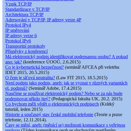
Vznik TCP/IP
Standardizace v TCP/IP
Architektura TCP/IP
Adresování v TCP/IP, IP adresy verze 4P
Protokol IPv4
IP směrování
IP adresy verze 6
Protokol IPv6
Transportní protokoly
Příspěvky z konferencí
Má elektronický podpis identifikovat podepsanou osobu? A pokud
ano: jak?
(konference ÚOOÚ, 2.6.2015)
Co je kybernetická bezpečnost?
(seminář AFCEA při veletrhu
IDET 2015, 20.5.2015)
O čem je síťová neutralita?
(Law FIT 2015, 18.5.2015)
Není podpis jako podpis, aneb: jak se vyznat v různých variantách
el. podpisů?
(Seminář Adobe, 17.4.2015)
Naučíme se používat elektronický podpis? Nebo se za nás bude
podepisovat někdo jiný?
(Pedagogická fakulta UK, 20.2. 2015)
Co bychom měli vědět o elektronických podpisech
(Krátký
tutoriál, leden 2015)
Historie a současný stav české mobilní telefonie
(Teorie a praxe
telefonie, 12.11.2014).
Časy se mění, aneb: (měnící se) možnosti komunikace s veřejnou
správou
(Týden komunikace osob se sluchovým postižením,