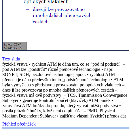
Text slidu
fyzická vrstva • rychlost ATM je dána tím, co se "pod ní podstrčí" –
pod ATM lze „podstrčit“ různé přenosové technologie • např.
SONET, SDH, bezdrátové technologie, apod. • rychlost ATM
přenosu je dána především touto „podstrčenou“ technologií • ATM
byla vymyšlena s představou provozování po optických vláknech –
dnes ji lze provozovat po mnoha dalších přenosových cestách •
fyzická vrstva má dvě podvrstvy: – TCS, Transmission Convergence
Sublayer • generuje kontrolní součet (hlaviček) ATM buněk •
zarovnává ATM buňky do proudu, který vytváří nižší podvrstva •
posílá prázdné buňky, když není co přenášet – PMD, Physical
Medium Dependent Sublayer • zajišťuje vlastní (fyzický) přenos dat
Přehled přednášek