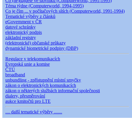
Co (ne)najdete ve slovníku (Computerworld, 1991-1995)
Téma týdne (Computerworld, 1994-1995)
Co je čím ... v počítačových sítích (Computerworld, 1991-1994)
Tematické výběry z článků
eGovernment v ČR
datové schránky
elektronický podpis
základní registry
(elektronické) občanské průkazy
dynamické biometrické podpisy (DBP)
Regulace v telekomunikacích
Evropská unie a komise
ČTÚ
broadband
unbundling - zpřístupnění místní smyčky
zákon o elektronických komunikacích
zákon o některých službách informační společnosti
dialery, přesměrování
aukce kmitočtů pro LTE
.... další tematické výběry .......