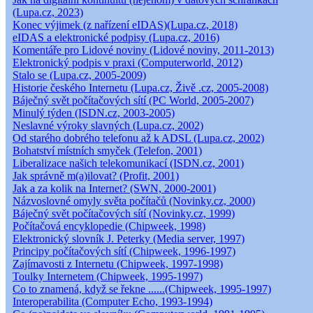
(Lupa.cz, 2023)
Konec výjimek (z nařízení eIDAS)(Lupa.cz, 2018)
eIDAS a elektronické podpisy (Lupa.cz, 2016)
Komentáře pro Lidové noviny (Lidové noviny, 2011-2013)
Elektronický podpis v praxi (Computerworld, 2012)
Stalo se (Lupa.cz, 2005-2009)
Historie českého Internetu (Lupa.cz, Živě .cz, 2005-2008)
Báječný svět počítačových sítí (PC World, 2005-2007)
Minulý týden (ISDN.cz, 2003-2005)
Neslavné výroky slavných (Lupa.cz, 2002)
Od starého dobrého telefonu až k ADSL (Lupa.cz, 2002)
Bohatství místních smyček (Telefon, 2001)
Liberalizace našich telekomunikací (ISDN.cz, 2001)
Jak správně m(a)ilovat? (Profit, 2001)
Jak a za kolik na Internet? (SWN, 2000-2001)
Názvoslovné omyly světa počítačů (Novinky.cz, 2000)
Báječný svět počítačových sítí (Novinky.cz, 1999)
Počítačová encyklopedie (Chipweek, 1998)
Elektronický slovník J. Peterky (Media server, 1997)
Principy počítačových sítí (Chipweek, 1996-1997)
Zajímavosti z Internetu (Chipweek, 1997-1998)
Toulky Internetem (Chipweek, 1995-1997)
Co to znamená, když se řekne ......(Chipweek, 1995-1997)
Interoperabilita (Computer Echo, 1993-1994)