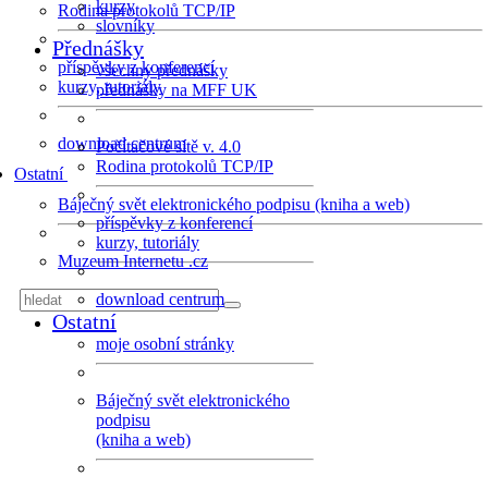
kurzy
Rodina protokolů TCP/IP
slovníky
Přednášky
příspěvky z konferencí
všechny přednášky
kurzy, tutoriály
přednášky na MFF UK
download centrum
Počítačové sítě v. 4.0
Rodina protokolů TCP/IP
Ostatní
Báječný svět elektronického podpisu (kniha a web)
příspěvky z konferencí
kurzy, tutoriály
Muzeum Internetu .cz
download centrum
Ostatní
moje osobní stránky
Báječný svět elektronického
podpisu
(kniha a web)