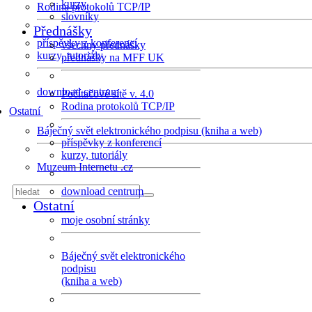
kurzy
Rodina protokolů TCP/IP
slovníky
Přednášky
příspěvky z konferencí
všechny přednášky
kurzy, tutoriály
přednášky na MFF UK
download centrum
Počítačové sítě v. 4.0
Rodina protokolů TCP/IP
Ostatní
Báječný svět elektronického podpisu (kniha a web)
příspěvky z konferencí
kurzy, tutoriály
Muzeum Internetu .cz
download centrum
Ostatní
moje osobní stránky
Báječný svět elektronického
podpisu
(kniha a web)