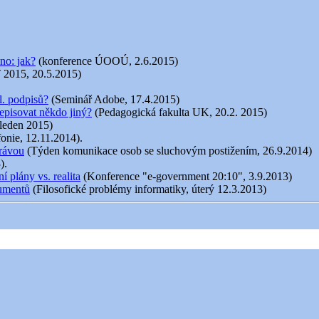
no: jak?
(konference ÚOOÚ, 2.6.2015)
 2015, 20.5.2015)
l. podpisů?
(Seminář Adobe, 17.4.2015)
episovat někdo jiný?
(Pedagogická fakulta UK, 20.2. 2015)
 leden 2015)
fonie, 12.11.2014).
právou
(Týden komunikace osob se sluchovým postižením, 26.9.2014)
).
 plány vs. realita
(Konference "e-government 20:10", 3.9.2013)
kumentů
(Filosofické problémy informatiky, úterý 12.3.2013)