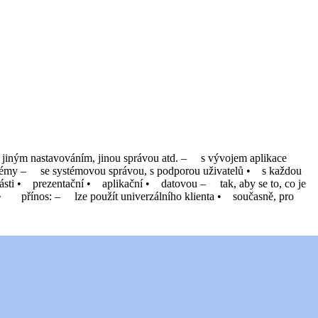
, jiným nastavováním, jinou správou atd. – s vývojem aplikace
roblémy – se systémovou správou, s podporou uživatelů • s každou
sti • prezentační • aplikační • datovou – tak, aby se to, co je
kace • přínos: – lze použít univerzálního klienta • současně, pro