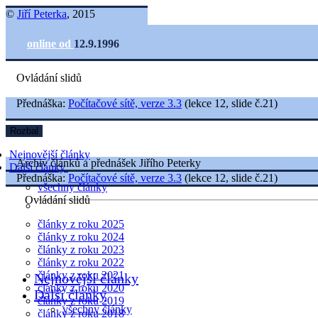
©
Jiří Peterka
, 2015
online od
12.9.1996
Ovládání slidů
Přednáška:
Počítačové sítě, verze 3.3
(lekce 12, slide č.21)
Rozbal
Nejnovější články
Archiv článků a přednášek Jiřího Peterky
Další články
Přednáška:
Počítačové sítě, verze 3.3
(lekce 12, slide č.21)
všechny články
Ovládání slidů
články z roku 2025
články z roku 2024
články z roku 2023
články z roku 2022
články z roku 2021
Nejnovější články
články z roku 2020
Další články
články z roku 2019
všechny články
články z roku 2018