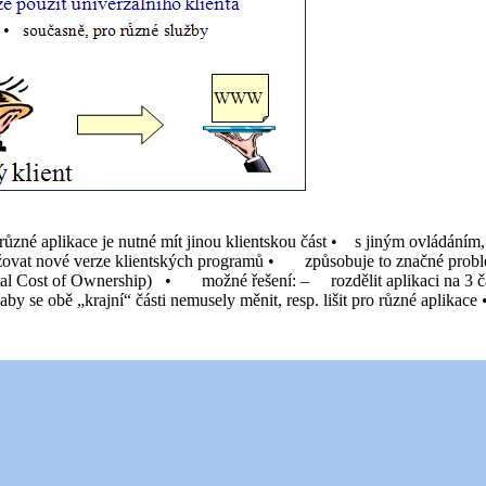
zné aplikace je nutné mít jinou klientskou část • s jiným ovládáním
 a udržovat nové verze klientských programů • způsobuje to značné p
al Cost of Ownership) • možné řešení: – rozdělit aplikaci na 3 čá
 aby se obě „krajní“ části nemusely měnit, resp. lišit pro různé apli