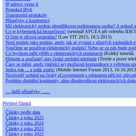
IP adresy verze 6
Protokol IPv6
Transportní protokoly
Příspěvky z konferencí
Má elektronický podpis identifikovat podepsanou osobu? A pokud a
Co je kybernetická bezpečnost?
(seminář AFCEA při veletrhu IDET
O čem je síťová neutralita?
(Law FIT 2015, 18.5.2015)
Není podpis jako podpis, aneb: jak se vyznat v různých variantách e
Naučíme se používat elektronický podpis? Nebo se za nás bude pod
Co bychom měli vědět o elektronických podpisech
(Krátký tutoriál,
Historie a současný stav české mobilní telefonie
(Teorie a praxe tele
Časy se mění, aneb: (měnící se) možnosti komunikace s veřejnou s
Jeden rok ... a tolik změn!
(Mobile Internet Forum 2013, 10.10.2013
Nezávislý pohled na český eGovernment s odstupem pěti let: původní
Problém digitální kontinuity, alias dlouhověkost elektronických do
.... další příspěvky .......
Přehled článků
Články podle data
Články z roku 2025
Články z roku 2024
Články z roku 2023
Články z roku 2022