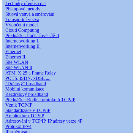
Techniky přenosu dat
Přístupové metody
Síťová vrstva a směrování
Transportní vrstva
Výpočetní model
Cloud Computing
Přednáška: Počítačové sítě II
Internetworking I.
Internetworking II.
Ethernet
Ethernet II.
Sítě WLAN
Sítě WLAN II
ATM, X.25 a Frame Relay
POTS, ISDN, xDSL ....
"Drátový" broadband
Mobilní komunikace
Bezdrátový broadband
Přednáška: Rodina protokolů TCP/IP
Vznik TCP/IP
Standardizace v TCP/IP
Architektura TCP/IP
Adresování v TCP/IP, IP adresy verze 4P
Protokol IPv4
IP směrování