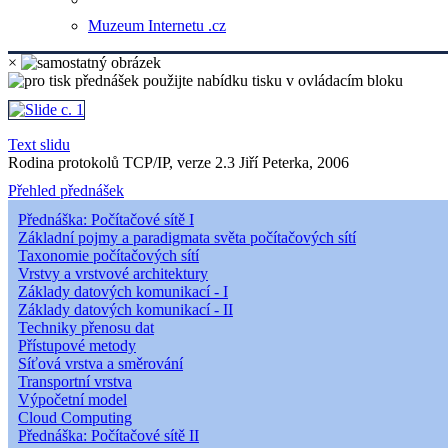
Muzeum Internetu .cz
×
Text slidu
Rodina protokolů TCP/IP, verze 2.3 Jiří Peterka, 2006
Přehled přednášek
Přednáška: Počítačové sítě I
Základní pojmy a paradigmata světa počítačových sítí
Taxonomie počítačových sítí
Vrstvy a vrstvové architektury
Základy datových komunikací - I
Základy datových komunikací - II
Techniky přenosu dat
Přístupové metody
Síťová vrstva a směrování
Transportní vrstva
Výpočetní model
Cloud Computing
Přednáška: Počítačové sítě II