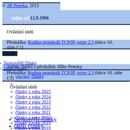
©
Jiří Peterka
, 2015
online od
12.9.1996
Ovládání slidů
Přednáška:
Rodina protokolů TCP/IP, verze 2.3
(lekce 10,
slide č.1)
Rozbal
Nejnovější články
Archiv článků a přednášek Jiřího Peterky
Další články
Přednáška:
Rodina protokolů TCP/IP, verze 2.3
(lekce 10, slide
všechny články
č.1)
Ovládání slidů
články z roku 2025
články z roku 2024
články z roku 2023
články z roku 2022
články z roku 2021
články z roku 2020
Nejnovější články
články z roku 2019
Další články
články z roku 2018