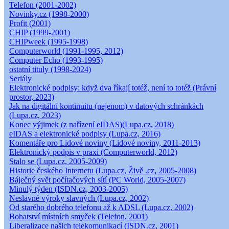
Telefon (2001-2002)
Novinky.cz (1998-2000)
Profit (2001)
CHIP (1999-2001)
CHIPweek (1995-1998)
Computerworld (1991-1995, 2012)
Computer Echo (1993-1995)
ostatní tituly (1998-2024)
Seriály
Elektronické podpisy: když dva říkají totéž, není to totéž (Právní
prostor, 2023)
Jak na digitální kontinuitu (nejenom) v datových schránkách
(Lupa.cz, 2023)
Konec výjimek (z nařízení eIDAS)(Lupa.cz, 2018)
eIDAS a elektronické podpisy (Lupa.cz, 2016)
Komentáře pro Lidové noviny (Lidové noviny, 2011-2013)
Elektronický podpis v praxi (Computerworld, 2012)
Stalo se (Lupa.cz, 2005-2009)
Historie českého Internetu (Lupa.cz, Živě .cz, 2005-2008)
Báječný svět počítačových sítí (PC World, 2005-2007)
Minulý týden (ISDN.cz, 2003-2005)
Neslavné výroky slavných (Lupa.cz, 2002)
Od starého dobrého telefonu až k ADSL (Lupa.cz, 2002)
Bohatství místních smyček (Telefon, 2001)
Liberalizace našich telekomunikací (ISDN.cz, 2001)