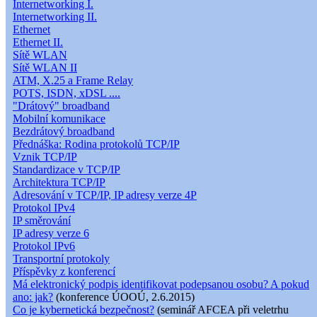
Internetworking I.
Internetworking II.
Ethernet
Ethernet II.
Sítě WLAN
Sítě WLAN II
ATM, X.25 a Frame Relay
POTS, ISDN, xDSL ....
"Drátový" broadband
Mobilní komunikace
Bezdrátový broadband
Přednáška: Rodina protokolů TCP/IP
Vznik TCP/IP
Standardizace v TCP/IP
Architektura TCP/IP
Adresování v TCP/IP, IP adresy verze 4P
Protokol IPv4
IP směrování
IP adresy verze 6
Protokol IPv6
Transportní protokoly
Příspěvky z konferencí
Má elektronický podpis identifikovat podepsanou osobu? A pokud
ano: jak?
(konference ÚOOÚ, 2.6.2015)
Co je kybernetická bezpečnost?
(seminář AFCEA při veletrhu