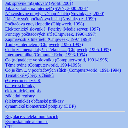
Jak správně m(a)ilovat? (Profit, 2001)
Jak a za kolik na Internet? (SWN, 2000-2001)
Názvoslovné omyly světa počítačů (Novinky.cz, 2000)
Báječný svět počítačových sítí (Novinky.cz, 1999)
Počítačová encyklopedie (Chipweek, 1998)
Elektronický slovník J. Peterky (Media server, 1997)
Principy počítačových sítí (Chipweek, 1996-1997)
Zajímavosti z Internetu (Chipweek, 1997-1998)
Toulky Internetem (Chipweek, 1995-1997)
Co to znamená, když se řekne ......(Chipweek, 1995-1997)
Interoperabilita (Computer Echo, 1993-1994)
Co (ne)najdete ve slovníku (Computerworld, 1991-1995)
Téma týdne (Computerworld, 1994-1995)
Co je čím ... v počítačových sítích (Computerworld, 1991-1994)
Tematické výběry z článků
eGovernment v ČR
datové schránky
elektronický podpis
základní registry
(elektronické) občanské průkazy
dynamické biometrické podpisy (DBP)
Regulace v telekomunikacích
Evropská unie a komise
ČTÚ