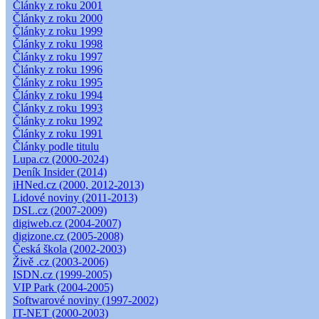
Články z roku 2001
Články z roku 2000
Články z roku 1999
Články z roku 1998
Články z roku 1997
Články z roku 1996
Články z roku 1995
Články z roku 1994
Články z roku 1993
Články z roku 1992
Články z roku 1991
Články podle titulu
Lupa.cz (2000-2024)
Deník Insider (2014)
iHNed.cz (2000, 2012-2013)
Lidové noviny (2011-2013)
DSL.cz (2007-2009)
digiweb.cz (2004-2007)
digizone.cz (2005-2008)
Česká škola (2002-2003)
Živě .cz (2003-2006)
ISDN.cz (1999-2005)
VIP Park (2004-2005)
Softwarové noviny (1997-2002)
IT-NET (2000-2003)