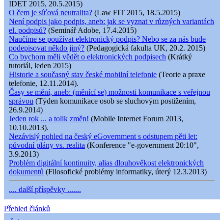
IDET 2015, 20.5.2015)
O čem je síťová neutralita?
(Law FIT 2015, 18.5.2015)
Není podpis jako podpis, aneb: jak se vyznat v různých variantách
el. podpisů?
(Seminář Adobe, 17.4.2015)
Naučíme se používat elektronický podpis? Nebo se za nás bude
podepisovat někdo jiný?
(Pedagogická fakulta UK, 20.2. 2015)
Co bychom měli vědět o elektronických podpisech
(Krátký
tutoriál, leden 2015)
Historie a současný stav české mobilní telefonie
(Teorie a praxe
telefonie, 12.11.2014).
Časy se mění, aneb: (měnící se) možnosti komunikace s veřejnou
správou
(Týden komunikace osob se sluchovým postižením,
26.9.2014)
Jeden rok ... a tolik změn!
(Mobile Internet Forum 2013,
10.10.2013).
Nezávislý pohled na český eGovernment s odstupem pěti let:
původní plány vs. realita
(Konference "e-government 20:10",
3.9.2013)
Problém digitální kontinuity, alias dlouhověkost elektronických
dokumentů
(Filosofické problémy informatiky, úterý 12.3.2013)
.... další příspěvky .......
Přehled článků