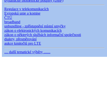
dynamické biometrické podpisy (DBP)
Regulace v telekomunikacích
Evropská unie a komise
ČTÚ
broadband
unbundling - zpřístupnění místní smyčky
zákon o elektronických komunikacích
zákon o některých službách informační společnosti
dialery, přesměrování
aukce kmitočtů pro LTE
.... další tematické výběry .......