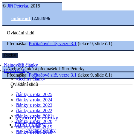
©
Jiří Peterka
, 2015
online od
12.9.1996
Ovládání slidů
Přednáška:
Počítačové sítě, verze 3.1
(lekce 9, slide č.1)
Rozbal
Nejnovější články
Archiv článků a přednášek Jiřího Peterky
Další články
Přednáška:
Počítačové sítě, verze 3.1
(lekce 9, slide č.1)
všechny články
Ovládání slidů
články z roku 2025
články z roku 2024
články z roku 2023
články z roku 2022
články z roku 2021
Nejnovější články
články z roku 2020
Další články
články z roku 2019
všechny články
články z roku 2018