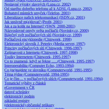
Neslavné výroky slavných (Lupa.cz, 2002)
Od starého dobrého telefonu až k ADSL (Lupa.cz, 2002)
Bohatství místních smyček (Telefon, 2001)
Liberalizace našich telekomunikací (ISDN.cz, 2001)
Jak správně m(a)ilovat? (Profit, 2001)
Jak a za kolik na Internet? (SWN, 2000-2001)
Názvoslovné omyly světa počítačů (Novinky.cz, 2000)
Báječný svět počítačových sítí (Novinky.cz, 1999)
Počítačová encyklopedie (Chipweek, 1998)
Elektronický slovník J. Peterky (Media server, 1997)
Principy počítačových sítí (Chipweek, 1996-1997)
Zajímavosti z Internetu (Chipweek, 1997-1998)
Toulky Internetem (Chipweek, 1995-1997)
Co to znamená, když se řekne ......(Chipweek, 1995-1997)
Interoperabilita (Computer Echo, 1993-1994)
Co (ne)najdete ve slovníku (Computerworld, 1991-1995)
Téma týdne (Computerworld, 1994-1995)
Co je čím ... v počítačových sítích (Computerworld, 1991-1994)
Tematické výběry z článků
eGovernment v ČR
datové schránky
elektronický podpis
základní registry
(elektronické) občanské průkazy