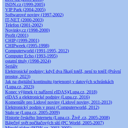
ISDN.cz (1999-2005)
VIP Park (2004-2005)
Softwarové noviny (1997-2002)
IT-NET (2000-2003)
Telefon (2001-2002)
Novinky.cz (1998-2000)
Profit (2001)
CHIP (1999-2001)
CHIPweek (1995-1998)
Computerworld (1991-1995, 2012)
Computer Echo (1993-1995)
ostatní tituly (1998-2024)
Seriály
Elektronické podpisy: když dva říkají totéž, není to totéž (Právní
prostor, 2023)
Jak na digitální kontinuitu (nejenom) v datových schránkách
(Lupa.cz, 2023)
Konec výjimek (z nařízení eIDAS)(Lupa.cz, 2018)
eIDAS a elektronické podpisy (Lupa.cz, 2016)
Komentáře pro Lidové noviny (Lidové noviny, 2011-2013)
Elektronický podpis v praxi (Computerworld, 2012)
Stalo se (Lupa.cz, 2005-2009)
Historie českého Internetu (Lupa.cz, Živě .cz, 2005-2008)
Báječný svět počítačových sítí (PC World, 2005-2007)
Minulý týden (ISDN.cz, 2003-2005)