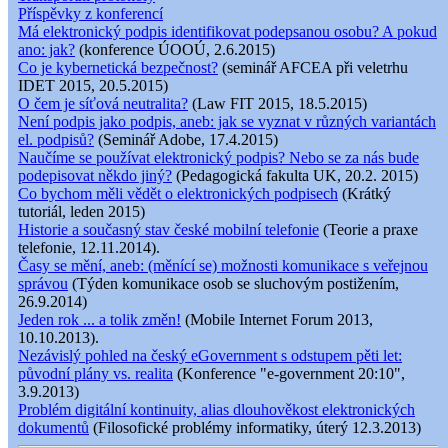
Příspěvky z konferencí
Má elektronický podpis identifikovat podepsanou osobu? A pokud
ano: jak?
(konference ÚOOÚ, 2.6.2015)
Co je kybernetická bezpečnost?
(seminář AFCEA při veletrhu
IDET 2015, 20.5.2015)
O čem je síťová neutralita?
(Law FIT 2015, 18.5.2015)
Není podpis jako podpis, aneb: jak se vyznat v různých variantách
el. podpisů?
(Seminář Adobe, 17.4.2015)
Naučíme se používat elektronický podpis? Nebo se za nás bude
podepisovat někdo jiný?
(Pedagogická fakulta UK, 20.2. 2015)
Co bychom měli vědět o elektronických podpisech
(Krátký
tutoriál, leden 2015)
Historie a současný stav české mobilní telefonie
(Teorie a praxe
telefonie, 12.11.2014).
Časy se mění, aneb: (měnící se) možnosti komunikace s veřejnou
správou
(Týden komunikace osob se sluchovým postižením,
26.9.2014)
Jeden rok ... a tolik změn!
(Mobile Internet Forum 2013,
10.10.2013).
Nezávislý pohled na český eGovernment s odstupem pěti let:
původní plány vs. realita
(Konference "e-government 20:10",
3.9.2013)
Problém digitální kontinuity, alias dlouhověkost elektronických
dokumentů
(Filosofické problémy informatiky, úterý 12.3.2013)