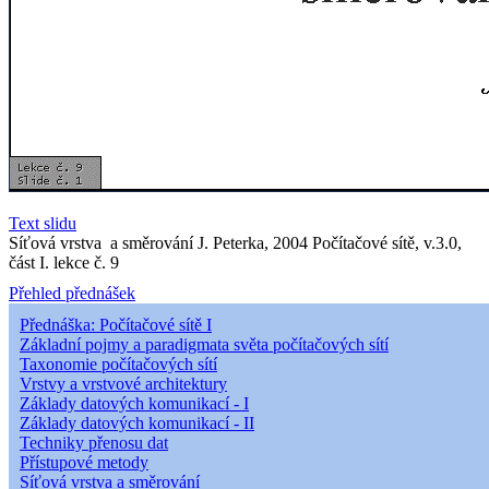
Text slidu
Síťová vrstva a směrování J. Peterka, 2004 Počítačové sítě, v.3.0,
část I. lekce č. 9
Přehled přednášek
Přednáška: Počítačové sítě I
Základní pojmy a paradigmata světa počítačových sítí
Taxonomie počítačových sítí
Vrstvy a vrstvové architektury
Základy datových komunikací - I
Základy datových komunikací - II
Techniky přenosu dat
Přístupové metody
Síťová vrstva a směrování