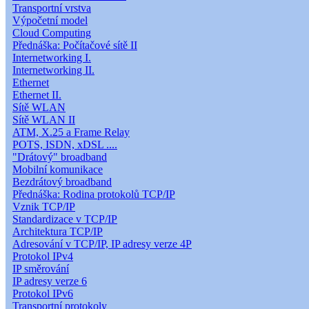
Transportní vrstva
Výpočetní model
Cloud Computing
Přednáška: Počítačové sítě II
Internetworking I.
Internetworking II.
Ethernet
Ethernet II.
Sítě WLAN
Sítě WLAN II
ATM, X.25 a Frame Relay
POTS, ISDN, xDSL ....
"Drátový" broadband
Mobilní komunikace
Bezdrátový broadband
Přednáška: Rodina protokolů TCP/IP
Vznik TCP/IP
Standardizace v TCP/IP
Architektura TCP/IP
Adresování v TCP/IP, IP adresy verze 4P
Protokol IPv4
IP směrování
IP adresy verze 6
Protokol IPv6
Transportní protokoly