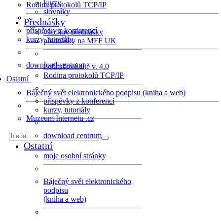
kurzy
Rodina protokolů TCP/IP
slovníky
Přednášky
příspěvky z konferencí
všechny přednášky
kurzy, tutoriály
přednášky na MFF UK
download centrum
Počítačové sítě v. 4.0
Rodina protokolů TCP/IP
Ostatní
Báječný svět elektronického podpisu (kniha a web)
příspěvky z konferencí
kurzy, tutoriály
Muzeum Internetu .cz
download centrum
Ostatní
moje osobní stránky
Báječný svět elektronického
podpisu
(kniha a web)