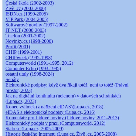
Česká škola (2002-2003)
Živě .cz (2003-2006)
ISDN.cz (1999-2005)
VIP Park (2004-2005)
Softwarové noviny (1997-2002)
IT-NET (2000-2003)
Telefon (2001-2002)
Novinky.cz (1998-2000)
Profit (2001)
CHIP (1999-2001)
CHIPweek (1995-1998)
Computerworld (1991-1995, 2012)
Computer Echo (1993-1995)
ostatní tituly (1998-2024)
Seriály
Elektronické podpisy: když dva říkají totéž, není to totéž (Právní
prostor, 2023)
Jak na digitální kontinuitu (nejenom) v datových schránkách
(Lupa.cz, 2023)
Konec výjimek (z nařízení eIDAS)(Lupa.cz, 2018)
eIDAS a elektronické podpisy (Lupa.cz, 2016)
Komentáře pro Lidové noviny (Lidové noviny, 2011-2013)
Elektronický podpis v praxi (Computerworld, 2012)
Stalo se (Lupa.cz, 2005-2009)
Historie českého Internetu (Lupa.cz, Živě .cz, 2005-2008)