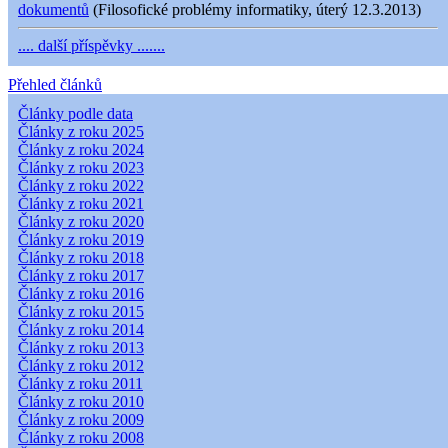
dokumentů
(Filosofické problémy informatiky, úterý 12.3.2013)
.... další příspěvky .......
Přehled článků
Články podle data
Články z roku 2025
Články z roku 2024
Články z roku 2023
Články z roku 2022
Články z roku 2021
Články z roku 2020
Články z roku 2019
Články z roku 2018
Články z roku 2017
Články z roku 2016
Články z roku 2015
Články z roku 2014
Články z roku 2013
Články z roku 2012
Články z roku 2011
Články z roku 2010
Články z roku 2009
Články z roku 2008