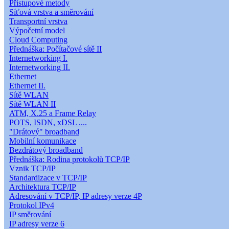
Přístupové metody
Síťová vrstva a směrování
Transportní vrstva
Výpočetní model
Cloud Computing
Přednáška: Počítačové sítě II
Internetworking I.
Internetworking II.
Ethernet
Ethernet II.
Sítě WLAN
Sítě WLAN II
ATM, X.25 a Frame Relay
POTS, ISDN, xDSL ....
"Drátový" broadband
Mobilní komunikace
Bezdrátový broadband
Přednáška: Rodina protokolů TCP/IP
Vznik TCP/IP
Standardizace v TCP/IP
Architektura TCP/IP
Adresování v TCP/IP, IP adresy verze 4P
Protokol IPv4
IP směrování
IP adresy verze 6