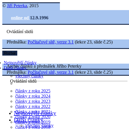
©
Jiří Peterka
, 2015
online od
12.9.1996
Ovládání slidů
Přednáška:
Počítačové sítě, verze 3.1
(lekce 23, slide č.25)
Rozbal
Nejnovější články
Archiv článků a přednášek Jiřího Peterky
Další články
Přednáška:
Počítačové sítě, verze 3.1
(lekce 23, slide č.25)
všechny články
Ovládání slidů
články z roku 2025
články z roku 2024
články z roku 2023
články z roku 2022
články z roku 2021
Nejnovější články
články z roku 2020
Další články
články z roku 2019
všechny články
články z roku 2018