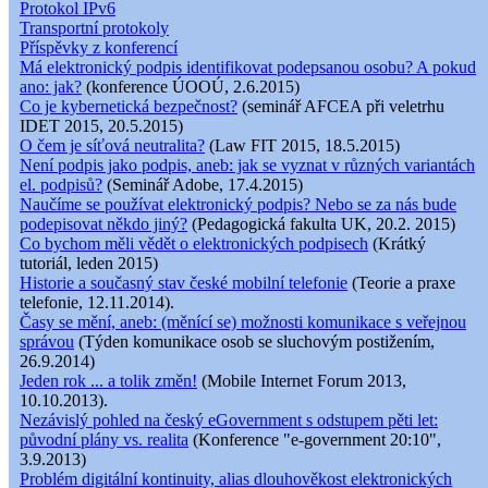
Protokol IPv6
Transportní protokoly
Příspěvky z konferencí
Má elektronický podpis identifikovat podepsanou osobu? A pokud
ano: jak?
(konference ÚOOÚ, 2.6.2015)
Co je kybernetická bezpečnost?
(seminář AFCEA při veletrhu
IDET 2015, 20.5.2015)
O čem je síťová neutralita?
(Law FIT 2015, 18.5.2015)
Není podpis jako podpis, aneb: jak se vyznat v různých variantách
el. podpisů?
(Seminář Adobe, 17.4.2015)
Naučíme se používat elektronický podpis? Nebo se za nás bude
podepisovat někdo jiný?
(Pedagogická fakulta UK, 20.2. 2015)
Co bychom měli vědět o elektronických podpisech
(Krátký
tutoriál, leden 2015)
Historie a současný stav české mobilní telefonie
(Teorie a praxe
telefonie, 12.11.2014).
Časy se mění, aneb: (měnící se) možnosti komunikace s veřejnou
správou
(Týden komunikace osob se sluchovým postižením,
26.9.2014)
Jeden rok ... a tolik změn!
(Mobile Internet Forum 2013,
10.10.2013).
Nezávislý pohled na český eGovernment s odstupem pěti let:
původní plány vs. realita
(Konference "e-government 20:10",
3.9.2013)
Problém digitální kontinuity, alias dlouhověkost elektronických