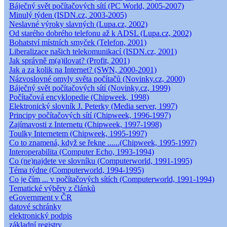
Báječný svět počítačových sítí (PC World, 2005-2007)
Minulý týden (ISDN.cz, 2003-2005)
Neslavné výroky slavných (Lupa.cz, 2002)
Od starého dobrého telefonu až k ADSL (Lupa.cz, 2002)
Bohatství místních smyček (Telefon, 2001)
Liberalizace našich telekomunikací (ISDN.cz, 2001)
Jak správně m(a)ilovat? (Profit, 2001)
Jak a za kolik na Internet? (SWN, 2000-2001)
Názvoslovné omyly světa počítačů (Novinky.cz, 2000)
Báječný svět počítačových sítí (Novinky.cz, 1999)
Počítačová encyklopedie (Chipweek, 1998)
Elektronický slovník J. Peterky (Media server, 1997)
Principy počítačových sítí (Chipweek, 1996-1997)
Zajímavosti z Internetu (Chipweek, 1997-1998)
Toulky Internetem (Chipweek, 1995-1997)
Co to znamená, když se řekne ......(Chipweek, 1995-1997)
Interoperabilita (Computer Echo, 1993-1994)
Co (ne)najdete ve slovníku (Computerworld, 1991-1995)
Téma týdne (Computerworld, 1994-1995)
Co je čím ... v počítačových sítích (Computerworld, 1991-1994)
Tematické výběry z článků
eGovernment v ČR
datové schránky
elektronický podpis
základní registry