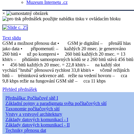
Muzeum Internetu .cz
×
Text slidu
GSM a možnost přenosu dat • GSM je digitální – přenáší hlas
jako data • připomenutí: – každých 20 msec. je generováno
260 bitů • už po kompresi • 260 bitů každých 20 msec. = 13
kbit/s – přidáním samoopravných kódů se z 260 bitů stává 456 bitů
• 456 bitů každých 20 msec. = 22,8 kbit/s – na každý slot
vychází "hrubá" přenosová rychlost 33,8 kbit/s • včetně režijních
bitů – tréninková sekvence atd. režie na vedení hovoru – cca
9,8 kbps režie na fungování GSM sítě – cca 11 kbps
Přehled přednášek
Přednáška: Počítačové sítě I
Základní pojmy a paradigmata světa počítačových sítí
Taxonomie počítačových sítí
Vrstvy a vrstvové architektury
Základy datových komunikací - I
Základy datových komunikací - II
Techniky přenosu dat