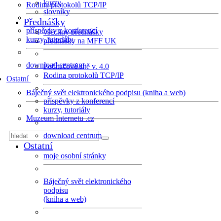
kurzy
Rodina protokolů TCP/IP
slovníky
Přednášky
příspěvky z konferencí
všechny přednášky
kurzy, tutoriály
přednášky na MFF UK
download centrum
Počítačové sítě v. 4.0
Rodina protokolů TCP/IP
Ostatní
Báječný svět elektronického podpisu (kniha a web)
příspěvky z konferencí
kurzy, tutoriály
Muzeum Internetu .cz
download centrum
Ostatní
moje osobní stránky
Báječný svět elektronického
podpisu
(kniha a web)