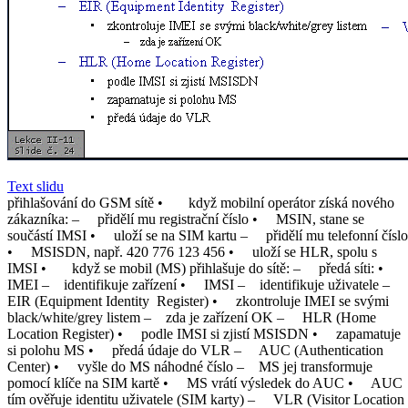
Text slidu
přihlašování do GSM sítě • když mobilní operátor získá nového
zákazníka: – přidělí mu registrační číslo • MSIN, stane se
součástí IMSI • uloží se na SIM kartu – přidělí mu telefonní číslo
• MSISDN, např. 420 776 123 456 • uloží se HLR, spolu s
IMSI • když se mobil (MS) přihlašuje do sítě: – předá síti: •
IMEI – identifikuje zařízení • IMSI – identifikuje uživatele –
EIR (Equipment Identity Register) • zkontroluje IMEI se svými
black/white/grey listem – zda je zařízení OK – HLR (Home
Location Register) • podle IMSI si zjistí MSISDN • zapamatuje
si polohu MS • předá údaje do VLR – AUC (Authentication
Center) • vyšle do MS náhodné číslo – MS jej transformuje
pomocí klíče na SIM kartě • MS vrátí výsledek do AUC • AUC
tím ověřuje identitu uživatele (SIM karty) – VLR (Visitor Location