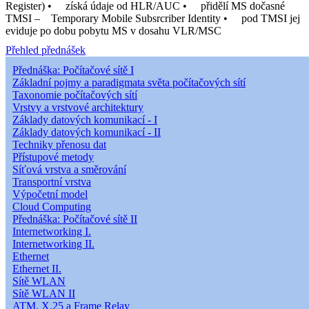
Register) • získá údaje od HLR/AUC • přidělí MS dočasné
TMSI – Temporary Mobile Subsrcriber Identity • pod TMSI jej
eviduje po dobu pobytu MS v dosahu VLR/MSC
Přehled přednášek
Přednáška: Počítačové sítě I
Základní pojmy a paradigmata světa počítačových sítí
Taxonomie počítačových sítí
Vrstvy a vrstvové architektury
Základy datových komunikací - I
Základy datových komunikací - II
Techniky přenosu dat
Přístupové metody
Síťová vrstva a směrování
Transportní vrstva
Výpočetní model
Cloud Computing
Přednáška: Počítačové sítě II
Internetworking I.
Internetworking II.
Ethernet
Ethernet II.
Sítě WLAN
Sítě WLAN II
ATM, X.25 a Frame Relay