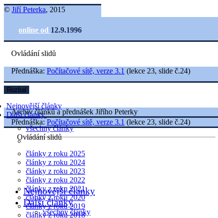
©
Jiří Peterka
, 2015
online od
12.9.1996
Ovládání slidů
Přednáška:
Počítačové sítě, verze 3.1
(lekce 23, slide č.24)
Rozbal
Nejnovější články
Archiv článků a přednášek Jiřího Peterky
Další články
Přednáška:
Počítačové sítě, verze 3.1
(lekce 23, slide č.24)
všechny články
Ovládání slidů
články z roku 2025
články z roku 2024
články z roku 2023
články z roku 2022
články z roku 2021
Nejnovější články
články z roku 2020
Další články
články z roku 2019
všechny články
články z roku 2018