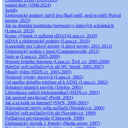
ostatní tituly (1998-2024)
Seriály
Elektronické podpisy: když dva říkají totéž, není to totéž (Právní
prostor, 2023)
Jak na digitální kontinuitu (nejenom) v datových schránkách
(Lupa.cz, 2023)
Konec výjimek (z nařízení eIDAS)(Lupa.cz, 2018)
eIDAS a elektronické podpisy (Lupa.cz, 2016)
Komentáře pro Lidové noviny (Lidové noviny, 2011-2013)
Elektronický podpis v praxi (Computerworld, 2012)
Stalo se (Lupa.cz, 2005-2009)
Historie českého Internetu (Lupa.cz, Živě .cz, 2005-2008)
Báječný svět počítačových sítí (PC World, 2005-2007)
Minulý týden (ISDN.cz, 2003-2005)
Neslavné výroky slavných (Lupa.cz, 2002)
Od starého dobrého telefonu až k ADSL (Lupa.cz, 2002)
Bohatství místních smyček (Telefon, 2001)
Liberalizace našich telekomunikací (ISDN.cz, 2001)
Jak správně m(a)ilovat? (Profit, 2001)
Jak a za kolik na Internet? (SWN, 2000-2001)
Názvoslovné omyly světa počítačů (Novinky.cz, 2000)
Báječný svět počítačových sítí (Novinky.cz, 1999)
Počítačová encyklopedie (Chipweek, 1998)
Elektronický slovník J. Peterky (Media server, 1997)