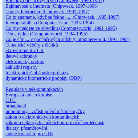
Principy počítačových sítí (Chipweek, 1996-1997)
Zajímavosti z Internetu (Chipweek, 1997-1998)
Toulky Internetem (Chipweek, 1995-1997)
Co to znamená, když se řekne ......(Chipweek, 1995-1997)
Interoperabilita (Computer Echo, 1993-1994)
Co (ne)najdete ve slovníku (Computerworld, 1991-1995)
Téma týdne (Computerworld, 1994-1995)
Co je čím ... v počítačových sítích (Computerworld, 1991-1994)
Tematické výběry z článků
eGovernment v ČR
datové schránky
elektronický podpis
základní registry
(elektronické) občanské průkazy
dynamické biometrické podpisy (DBP)
Regulace v telekomunikacích
Evropská unie a komise
ČTÚ
broadband
unbundling - zpřístupnění místní smyčky
zákon o elektronických komunikacích
zákon o některých službách informační společnosti
dialery, přesměrování
aukce kmitočtů pro LTE