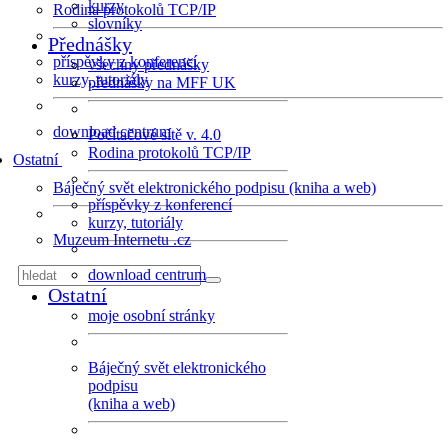
kurzy
Rodina protokolů TCP/IP
slovníky
Přednášky
příspěvky z konferencí
všechny přednášky
kurzy, tutoriály
přednášky na MFF UK
download centrum
Počítačové sítě v. 4.0
Rodina protokolů TCP/IP
Ostatní
Báječný svět elektronického podpisu (kniha a web)
příspěvky z konferencí
kurzy, tutoriály
Muzeum Internetu .cz
download centrum
Ostatní
moje osobní stránky
Báječný svět elektronického
podpisu
(kniha a web)