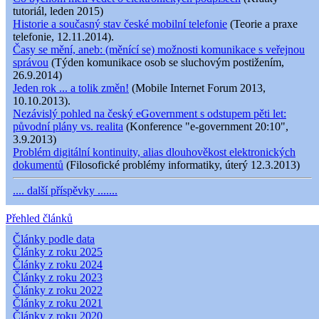
tutoriál, leden 2015)
Historie a současný stav české mobilní telefonie
(Teorie a praxe
telefonie, 12.11.2014).
Časy se mění, aneb: (měnící se) možnosti komunikace s veřejnou
správou
(Týden komunikace osob se sluchovým postižením,
26.9.2014)
Jeden rok ... a tolik změn!
(Mobile Internet Forum 2013,
10.10.2013).
Nezávislý pohled na český eGovernment s odstupem pěti let:
původní plány vs. realita
(Konference "e-government 20:10",
3.9.2013)
Problém digitální kontinuity, alias dlouhověkost elektronických
dokumentů
(Filosofické problémy informatiky, úterý 12.3.2013)
.... další příspěvky .......
Přehled článků
Články podle data
Články z roku 2025
Články z roku 2024
Články z roku 2023
Články z roku 2022
Články z roku 2021
Články z roku 2020