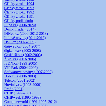
Články z roku 1994
Články z roku 1993
Články z roku 1992
Články z roku 1991
Články podle titulu
Lupa.cz (2000-2024)
Deník Insider (2014)
iHNed.cz (2000, 2012-2013)
Lidové noviny (2011-2013)
DSL.cz (2007-2009)
digiweb.cz (2004-2007)
digizone.cz (2005-2008)
Česká škola (2002-2003)
Živě .cz (2003-2006)
ISDN.cz (1999-2005)
VIP Park (2004-2005)
Softwarové noviny (1997-2002)
IT-NET (2000-2003)
Telefon (2001-2002)
Novinky.cz (1998-2000)
Profit (2001)
CHIP (1999-2001)
CHIPweek (1995-1998)
Computerworld (1991-1995, 2012)
Computer Echo (1993-1995)