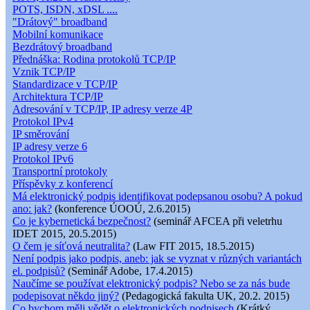
POTS, ISDN, xDSL ....
"Drátový" broadband
Mobilní komunikace
Bezdrátový broadband
Přednáška: Rodina protokolů TCP/IP
Vznik TCP/IP
Standardizace v TCP/IP
Architektura TCP/IP
Adresování v TCP/IP, IP adresy verze 4P
Protokol IPv4
IP směrování
IP adresy verze 6
Protokol IPv6
Transportní protokoly
Příspěvky z konferencí
Má elektronický podpis identifikovat podepsanou osobu? A pokud
ano: jak?
(konference ÚOOÚ, 2.6.2015)
Co je kybernetická bezpečnost?
(seminář AFCEA při veletrhu
IDET 2015, 20.5.2015)
O čem je síťová neutralita?
(Law FIT 2015, 18.5.2015)
Není podpis jako podpis, aneb: jak se vyznat v různých variantách
el. podpisů?
(Seminář Adobe, 17.4.2015)
Naučíme se používat elektronický podpis? Nebo se za nás bude
podepisovat někdo jiný?
(Pedagogická fakulta UK, 20.2. 2015)
Co bychom měli vědět o elektronických podpisech
(Krátký