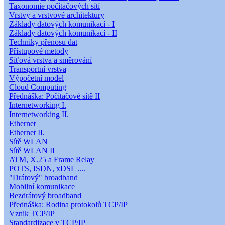
Taxonomie počítačových sítí
Vrstvy a vrstvové architektury
Základy datových komunikací - I
Základy datových komunikací - II
Techniky přenosu dat
Přístupové metody
Síťová vrstva a směrování
Transportní vrstva
Výpočetní model
Cloud Computing
Přednáška: Počítačové sítě II
Internetworking I.
Internetworking II.
Ethernet
Ethernet II.
Sítě WLAN
Sítě WLAN II
ATM, X.25 a Frame Relay
POTS, ISDN, xDSL ....
"Drátový" broadband
Mobilní komunikace
Bezdrátový broadband
Přednáška: Rodina protokolů TCP/IP
Vznik TCP/IP
Standardizace v TCP/IP