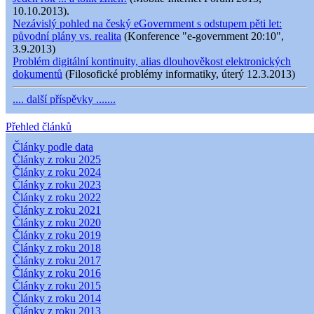
10.10.2013).
Nezávislý pohled na český eGovernment s odstupem pěti let:
původní plány vs. realita
(Konference "e-government 20:10",
3.9.2013)
Problém digitální kontinuity, alias dlouhověkost elektronických
dokumentů
(Filosofické problémy informatiky, úterý 12.3.2013)
.... další příspěvky .......
Přehled článků
Články podle data
Články z roku 2025
Články z roku 2024
Články z roku 2023
Články z roku 2022
Články z roku 2021
Články z roku 2020
Články z roku 2019
Články z roku 2018
Články z roku 2017
Články z roku 2016
Články z roku 2015
Články z roku 2014
Články z roku 2013