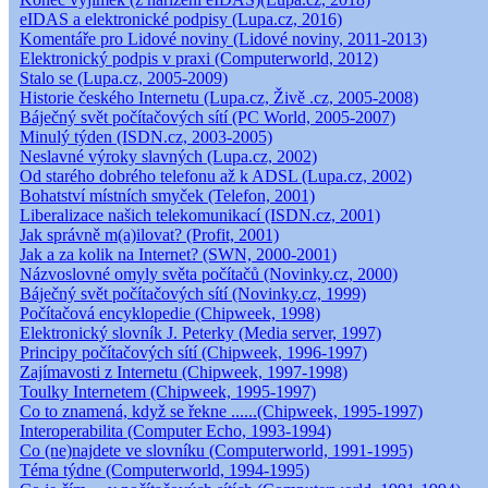
eIDAS a elektronické podpisy (Lupa.cz, 2016)
Komentáře pro Lidové noviny (Lidové noviny, 2011-2013)
Elektronický podpis v praxi (Computerworld, 2012)
Stalo se (Lupa.cz, 2005-2009)
Historie českého Internetu (Lupa.cz, Živě .cz, 2005-2008)
Báječný svět počítačových sítí (PC World, 2005-2007)
Minulý týden (ISDN.cz, 2003-2005)
Neslavné výroky slavných (Lupa.cz, 2002)
Od starého dobrého telefonu až k ADSL (Lupa.cz, 2002)
Bohatství místních smyček (Telefon, 2001)
Liberalizace našich telekomunikací (ISDN.cz, 2001)
Jak správně m(a)ilovat? (Profit, 2001)
Jak a za kolik na Internet? (SWN, 2000-2001)
Názvoslovné omyly světa počítačů (Novinky.cz, 2000)
Báječný svět počítačových sítí (Novinky.cz, 1999)
Počítačová encyklopedie (Chipweek, 1998)
Elektronický slovník J. Peterky (Media server, 1997)
Principy počítačových sítí (Chipweek, 1996-1997)
Zajímavosti z Internetu (Chipweek, 1997-1998)
Toulky Internetem (Chipweek, 1995-1997)
Co to znamená, když se řekne ......(Chipweek, 1995-1997)
Interoperabilita (Computer Echo, 1993-1994)
Co (ne)najdete ve slovníku (Computerworld, 1991-1995)
Téma týdne (Computerworld, 1994-1995)