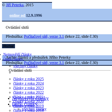
©
Jiří Peterka
, 2015
online od
12.9.1996
Ovládání slidů
Přednáška:
Počítačové sítě, verze 3.1
(lekce 22, slide č.30)
Rozbal
Nejnovější články
Archiv článků a přednášek Jiřího Peterky
Další články
Přednáška:
Počítačové sítě, verze 3.1
(lekce 22, slide č.30)
všechny články
Ovládání slidů
články z roku 2025
články z roku 2024
články z roku 2023
články z roku 2022
články z roku 2021
Nejnovější články
články z roku 2020
Další články
články z roku 2019
všechny články
články z roku 2018