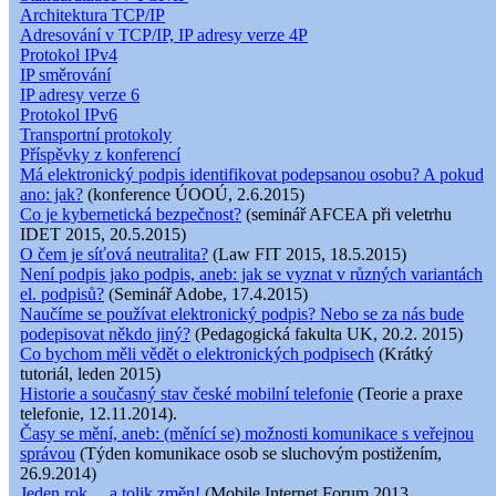
Architektura TCP/IP
Adresování v TCP/IP, IP adresy verze 4P
Protokol IPv4
IP směrování
IP adresy verze 6
Protokol IPv6
Transportní protokoly
Příspěvky z konferencí
Má elektronický podpis identifikovat podepsanou osobu? A pokud
ano: jak?
(konference ÚOOÚ, 2.6.2015)
Co je kybernetická bezpečnost?
(seminář AFCEA při veletrhu
IDET 2015, 20.5.2015)
O čem je síťová neutralita?
(Law FIT 2015, 18.5.2015)
Není podpis jako podpis, aneb: jak se vyznat v různých variantách
el. podpisů?
(Seminář Adobe, 17.4.2015)
Naučíme se používat elektronický podpis? Nebo se za nás bude
podepisovat někdo jiný?
(Pedagogická fakulta UK, 20.2. 2015)
Co bychom měli vědět o elektronických podpisech
(Krátký
tutoriál, leden 2015)
Historie a současný stav české mobilní telefonie
(Teorie a praxe
telefonie, 12.11.2014).
Časy se mění, aneb: (měnící se) možnosti komunikace s veřejnou
správou
(Týden komunikace osob se sluchovým postižením,
26.9.2014)
Jeden rok ... a tolik změn!
(Mobile Internet Forum 2013,