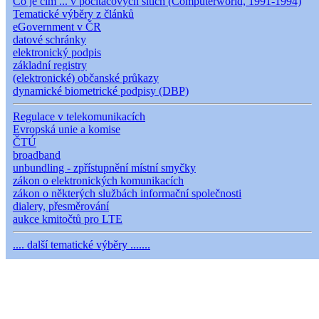
Co je čím ... v počítačových sítích (Computerworld, 1991-1994)
Tematické výběry z článků
eGovernment v ČR
datové schránky
elektronický podpis
základní registry
(elektronické) občanské průkazy
dynamické biometrické podpisy (DBP)
Regulace v telekomunikacích
Evropská unie a komise
ČTÚ
broadband
unbundling - zpřístupnění místní smyčky
zákon o elektronických komunikacích
zákon o některých službách informační společnosti
dialery, přesměrování
aukce kmitočtů pro LTE
.... další tematické výběry .......