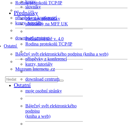
kurzy
Rodina protokolů TCP/IP
slovníky
Přednášky
příspěvky z konferencí
všechny přednášky
kurzy, tutoriály
přednášky na MFF UK
download centrum
Počítačové sítě v. 4.0
Rodina protokolů TCP/IP
Ostatní
Báječný svět elektronického podpisu (kniha a web)
příspěvky z konferencí
kurzy, tutoriály
Muzeum Internetu .cz
download centrum
Ostatní
moje osobní stránky
Báječný svět elektronického
podpisu
(kniha a web)