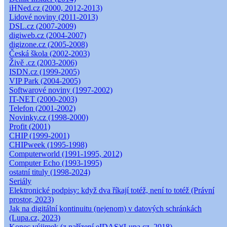
iHNed.cz (2000, 2012-2013)
Lidové noviny (2011-2013)
DSL.cz (2007-2009)
digiweb.cz (2004-2007)
digizone.cz (2005-2008)
Česká škola (2002-2003)
Živě .cz (2003-2006)
ISDN.cz (1999-2005)
VIP Park (2004-2005)
Softwarové noviny (1997-2002)
IT-NET (2000-2003)
Telefon (2001-2002)
Novinky.cz (1998-2000)
Profit (2001)
CHIP (1999-2001)
CHIPweek (1995-1998)
Computerworld (1991-1995, 2012)
Computer Echo (1993-1995)
ostatní tituly (1998-2024)
Seriály
Elektronické podpisy: když dva říkají totéž, není to totéž (Právní
prostor, 2023)
Jak na digitální kontinuitu (nejenom) v datových schránkách
(Lupa.cz, 2023)
Konec výjimek (z nařízení eIDAS)(Lupa.cz, 2018)