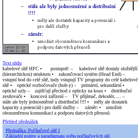
Text slidu
kabelové sítě HFC • postupně: – kabelové sítě dostaly složitější
(hierarchickou) strukturu • zakončovací systém (Head End) –
vstupní bod do celé sítě, tudy vstupují TV programy do celé kabelové
sítě • optické rozbočovače (hub-y) – primární, sekundární •
optické uzly – zajišťují přechod z opticky na koax • distribuční
zesilovače • koncová zařízení – TV přijímač, dekodér, … –
stále ale byly jednosměrné a distribuční !!!! • měly ale dostatek
kapacity a potenciál i pro další služby – záměr: • umožnit
obousměrnou komunikaci a podporu datových přenosů
Přehled přednášek
Přednáška: Počítačové sítě I
Základní pojmy a paradigmata světa počítačových sítí