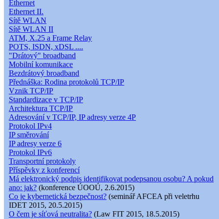
Ethernet
Ethernet II.
Sítě WLAN
Sítě WLAN II
ATM, X.25 a Frame Relay
POTS, ISDN, xDSL ....
"Drátový" broadband
Mobilní komunikace
Bezdrátový broadband
Přednáška: Rodina protokolů TCP/IP
Vznik TCP/IP
Standardizace v TCP/IP
Architektura TCP/IP
Adresování v TCP/IP, IP adresy verze 4P
Protokol IPv4
IP směrování
IP adresy verze 6
Protokol IPv6
Transportní protokoly
Příspěvky z konferencí
Má elektronický podpis identifikovat podepsanou osobu? A pokud
ano: jak?
(konference ÚOOÚ, 2.6.2015)
Co je kybernetická bezpečnost?
(seminář AFCEA při veletrhu
IDET 2015, 20.5.2015)
O čem je síťová neutralita?
(Law FIT 2015, 18.5.2015)