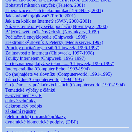
Bohatství místních smyček (Telefon, 2001)
Liberalizace našich telekomunikací (ISDN.cz, 2001)
Jak správně m(a)ilovat? (Profit, 2001)
Jak a za kolik na Internet? (SWN, 2000-2001)
Názvoslovné omyly světa počítačů (Novinky.cz, 2000)
Báječný svět počítačových sítí (Novinky.cz, 1999)
Počítačová encyklopedie (Chipweek, 1998)
Elektronický slovník J. Peterky (Media server, 1997)
Principy počítačových sítí (Chipweek, 1996-1997)
Zajímavosti z Internetu (Chipweek, 1997-1998)
Toulky Internetem (Chipweek, 1995-1997)
Co to znamená, když se řekne ......(Chipweek, 1995-1997)
Interoperabilita (Computer Echo, 1993-1994)
Co (ne)najdete ve slovníku (Computerworld, 1991-1995)
Téma týdne (Computerworld, 1994-1995)
Co je čím ... v počítačových sítích (Computerworld, 1991-1994)
Tematické výběry z článků
eGovernment v ČR
datové schránky
elektronický podpis
základní registry
(elektronické) občanské průkazy
dynamické biometrické podpisy (DBP)