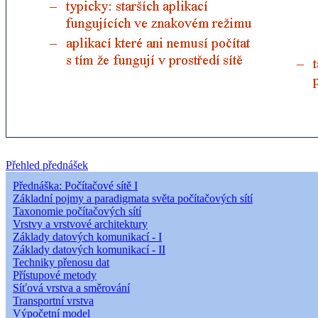
Přehled přednášek
Přednáška: Počítačové sítě I
Základní pojmy a paradigmata světa počítačových sítí
Taxonomie počítačových sítí
Vrstvy a vrstvové architektury
Základy datových komunikací - I
Základy datových komunikací - II
Techniky přenosu dat
Přístupové metody
Síťová vrstva a směrování
Transportní vrstva
Výpočetní model