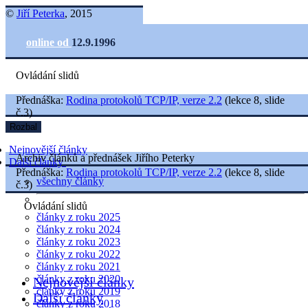
©
Jiří Peterka
, 2015
online od
12.9.1996
Ovládání slidů
Přednáška:
Rodina protokolů TCP/IP, verze 2.2
(lekce 8, slide
č.3)
Rozbal
Nejnovější články
Archiv článků a přednášek Jiřího Peterky
Další články
Přednáška:
Rodina protokolů TCP/IP, verze 2.2
(lekce 8, slide
všechny články
č.3)
Ovládání slidů
články z roku 2025
články z roku 2024
články z roku 2023
články z roku 2022
články z roku 2021
články z roku 2020
Nejnovější články
články z roku 2019
Další články
články z roku 2018