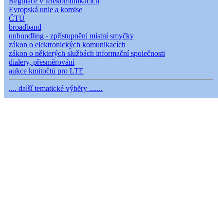
Regulace v telekomunikacích
Evropská unie a komise
ČTÚ
broadband
unbundling - zpřístupnění místní smyčky
zákon o elektronických komunikacích
zákon o některých službách informační společnosti
dialery, přesměrování
aukce kmitočtů pro LTE
.... další tematické výběry .......