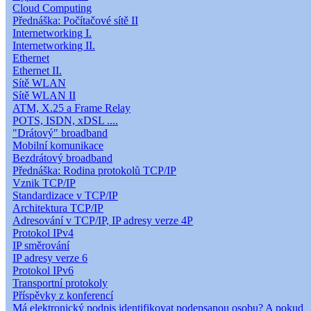
Cloud Computing
Přednáška: Počítačové sítě II
Internetworking I.
Internetworking II.
Ethernet
Ethernet II.
Sítě WLAN
Sítě WLAN II
ATM, X.25 a Frame Relay
POTS, ISDN, xDSL ....
"Drátový" broadband
Mobilní komunikace
Bezdrátový broadband
Přednáška: Rodina protokolů TCP/IP
Vznik TCP/IP
Standardizace v TCP/IP
Architektura TCP/IP
Adresování v TCP/IP, IP adresy verze 4P
Protokol IPv4
IP směrování
IP adresy verze 6
Protokol IPv6
Transportní protokoly
Příspěvky z konferencí
Má elektronický podpis identifikovat podepsanou osobu? A pokud