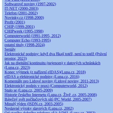
Softwarové noviny (1997-2002)
IT-NET (2000-2003)
Telefon (2001-2002)
Novinky.cz (1998-2000)
Profit (2001)
CHIP (1999-2001)
CHIPweek (1995-1998)
Computerworld (1991-1995, 2012)
Computer Echo (1993-1995)
ostatní tituly (1998-2024)
Seriály
Elektronické podpisy: když dva říkají totéž, není to totéž (Právní
prostor, 2023)
Jak na digitální kontinuitu (nejenom) v datových schránkách
(Lupa.cz, 2023)
Konec výjimek (z nařízení eIDAS)(Lupa.cz, 2018)
eIDAS a elektronické podpisy (Lupa.cz, 2016)
Komentáře pro Lidové noviny (Lidové noviny, 2011-2013)
Elektronický podpis v praxi (Computerworld, 2012)
Stalo se (Lupa.cz, 2005-2009)
Historie českého Internetu (Lupa.cz, Živě .cz, 2005-2008)
Báječný svět počítačových sítí (PC World, 2005-2007)
Minulý týden (ISDN.cz, 2003-2005)
Neslavné výroky slavných (Lupa.cz, 2002)
Od starého dobrého telefonu až k ADSL (Lupa.cz, 2002)