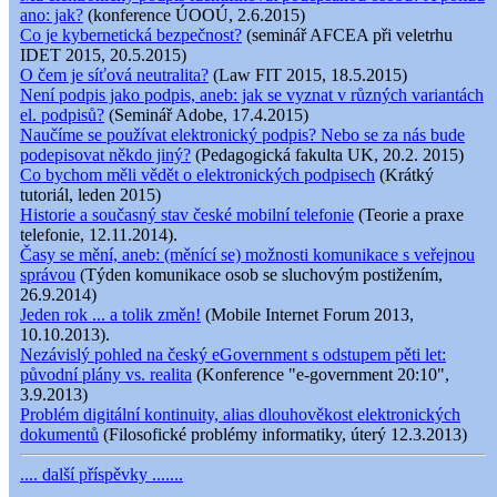
ano: jak?
(konference ÚOOÚ, 2.6.2015)
Co je kybernetická bezpečnost?
(seminář AFCEA při veletrhu
IDET 2015, 20.5.2015)
O čem je síťová neutralita?
(Law FIT 2015, 18.5.2015)
Není podpis jako podpis, aneb: jak se vyznat v různých variantách
el. podpisů?
(Seminář Adobe, 17.4.2015)
Naučíme se používat elektronický podpis? Nebo se za nás bude
podepisovat někdo jiný?
(Pedagogická fakulta UK, 20.2. 2015)
Co bychom měli vědět o elektronických podpisech
(Krátký
tutoriál, leden 2015)
Historie a současný stav české mobilní telefonie
(Teorie a praxe
telefonie, 12.11.2014).
Časy se mění, aneb: (měnící se) možnosti komunikace s veřejnou
správou
(Týden komunikace osob se sluchovým postižením,
26.9.2014)
Jeden rok ... a tolik změn!
(Mobile Internet Forum 2013,
10.10.2013).
Nezávislý pohled na český eGovernment s odstupem pěti let:
původní plány vs. realita
(Konference "e-government 20:10",
3.9.2013)
Problém digitální kontinuity, alias dlouhověkost elektronických
dokumentů
(Filosofické problémy informatiky, úterý 12.3.2013)
.... další příspěvky .......