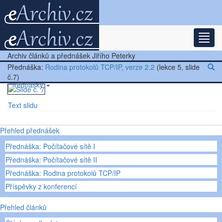
Rozba
Nejnovější články
Archiv článků a přednášek Jiřího Peterky
Další články
Přednáška:
Rodina protokolů TCP/IP, verze 2.2
(lekce 5, slide
č.7)
Přednášky
Text slidu
Ostatní
Přehled přednášek
Přednáška: Počítačové sítě I
Přednáška: Počítačové sítě II
Přednáška: Rodina protokolů TCP/IP
Příspěvky z konferencí
Přehled článků