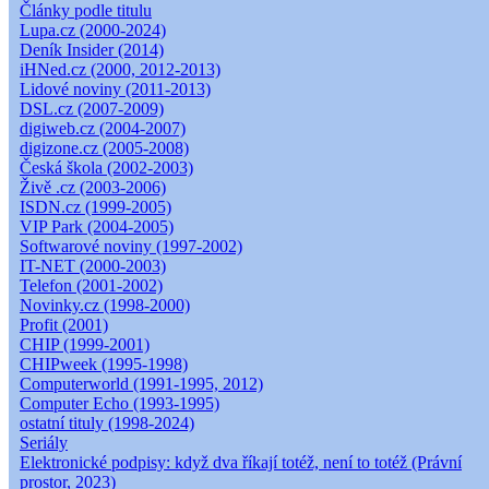
Články podle titulu
Lupa.cz (2000-2024)
Deník Insider (2014)
iHNed.cz (2000, 2012-2013)
Lidové noviny (2011-2013)
DSL.cz (2007-2009)
digiweb.cz (2004-2007)
digizone.cz (2005-2008)
Česká škola (2002-2003)
Živě .cz (2003-2006)
ISDN.cz (1999-2005)
VIP Park (2004-2005)
Softwarové noviny (1997-2002)
IT-NET (2000-2003)
Telefon (2001-2002)
Novinky.cz (1998-2000)
Profit (2001)
CHIP (1999-2001)
CHIPweek (1995-1998)
Computerworld (1991-1995, 2012)
Computer Echo (1993-1995)
ostatní tituly (1998-2024)
Seriály
Elektronické podpisy: když dva říkají totéž, není to totéž (Právní
prostor, 2023)