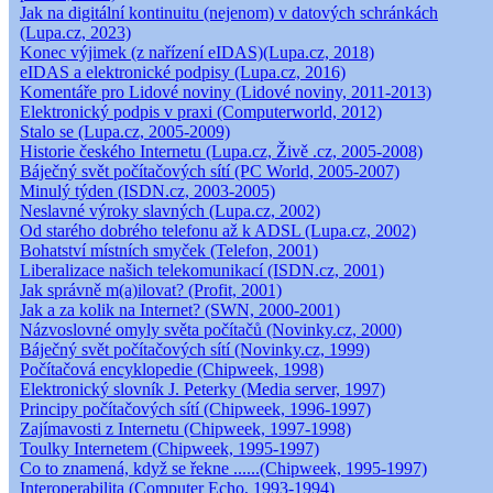
Jak na digitální kontinuitu (nejenom) v datových schránkách
(Lupa.cz, 2023)
Konec výjimek (z nařízení eIDAS)(Lupa.cz, 2018)
eIDAS a elektronické podpisy (Lupa.cz, 2016)
Komentáře pro Lidové noviny (Lidové noviny, 2011-2013)
Elektronický podpis v praxi (Computerworld, 2012)
Stalo se (Lupa.cz, 2005-2009)
Historie českého Internetu (Lupa.cz, Živě .cz, 2005-2008)
Báječný svět počítačových sítí (PC World, 2005-2007)
Minulý týden (ISDN.cz, 2003-2005)
Neslavné výroky slavných (Lupa.cz, 2002)
Od starého dobrého telefonu až k ADSL (Lupa.cz, 2002)
Bohatství místních smyček (Telefon, 2001)
Liberalizace našich telekomunikací (ISDN.cz, 2001)
Jak správně m(a)ilovat? (Profit, 2001)
Jak a za kolik na Internet? (SWN, 2000-2001)
Názvoslovné omyly světa počítačů (Novinky.cz, 2000)
Báječný svět počítačových sítí (Novinky.cz, 1999)
Počítačová encyklopedie (Chipweek, 1998)
Elektronický slovník J. Peterky (Media server, 1997)
Principy počítačových sítí (Chipweek, 1996-1997)
Zajímavosti z Internetu (Chipweek, 1997-1998)
Toulky Internetem (Chipweek, 1995-1997)
Co to znamená, když se řekne ......(Chipweek, 1995-1997)
Interoperabilita (Computer Echo, 1993-1994)