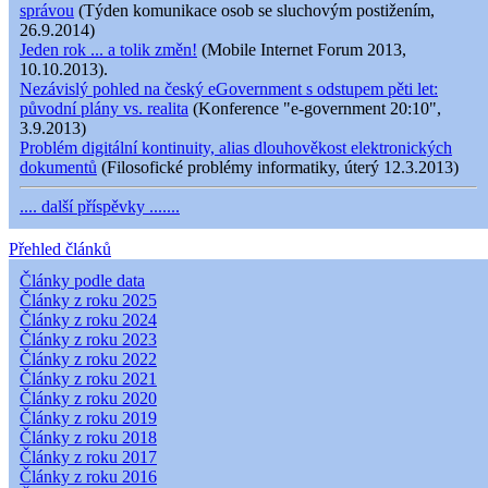
správou
(Týden komunikace osob se sluchovým postižením,
26.9.2014)
Jeden rok ... a tolik změn!
(Mobile Internet Forum 2013,
10.10.2013).
Nezávislý pohled na český eGovernment s odstupem pěti let:
původní plány vs. realita
(Konference "e-government 20:10",
3.9.2013)
Problém digitální kontinuity, alias dlouhověkost elektronických
dokumentů
(Filosofické problémy informatiky, úterý 12.3.2013)
.... další příspěvky .......
Přehled článků
Články podle data
Články z roku 2025
Články z roku 2024
Články z roku 2023
Články z roku 2022
Články z roku 2021
Články z roku 2020
Články z roku 2019
Články z roku 2018
Články z roku 2017
Články z roku 2016