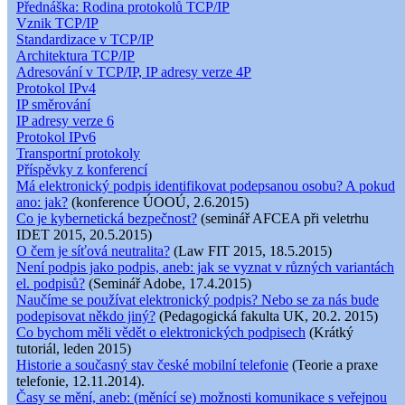
Přednáška: Rodina protokolů TCP/IP
Vznik TCP/IP
Standardizace v TCP/IP
Architektura TCP/IP
Adresování v TCP/IP, IP adresy verze 4P
Protokol IPv4
IP směrování
IP adresy verze 6
Protokol IPv6
Transportní protokoly
Příspěvky z konferencí
Má elektronický podpis identifikovat podepsanou osobu? A pokud
ano: jak?
(konference ÚOOÚ, 2.6.2015)
Co je kybernetická bezpečnost?
(seminář AFCEA při veletrhu
IDET 2015, 20.5.2015)
O čem je síťová neutralita?
(Law FIT 2015, 18.5.2015)
Není podpis jako podpis, aneb: jak se vyznat v různých variantách
el. podpisů?
(Seminář Adobe, 17.4.2015)
Naučíme se používat elektronický podpis? Nebo se za nás bude
podepisovat někdo jiný?
(Pedagogická fakulta UK, 20.2. 2015)
Co bychom měli vědět o elektronických podpisech
(Krátký
tutoriál, leden 2015)
Historie a současný stav české mobilní telefonie
(Teorie a praxe
telefonie, 12.11.2014).
Časy se mění, aneb: (měnící se) možnosti komunikace s veřejnou