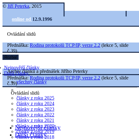
©
Jiří Peterka
, 2015
online od
12.9.1996
Ovládání slidů
Přednáška:
Rodina protokolů TCP/IP, verze 2.2
(lekce 5, slide
č.39)
Rozbal
Nejnovější články
Archiv článků a přednášek Jiřího Peterky
Další články
Přednáška:
Rodina protokolů TCP/IP, verze 2.2
(lekce 5, slide
všechny články
č.39)
Ovládání slidů
články z roku 2025
články z roku 2024
články z roku 2023
články z roku 2022
články z roku 2021
články z roku 2020
Nejnovější články
články z roku 2019
Další články
články z roku 2018