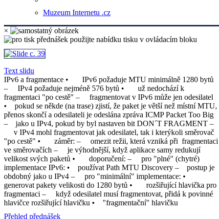
Muzeum Internetu .cz
×
Text slidu
IPv6 a fragmentace • IPv6 požaduje MTU minimálně 1280 bytů
– IPv4 požaduje nejméně 576 bytů • už nedochází k
fragmentaci "po cestě" – fragmentovat v IPv6 může jen odesilatel
• pokud se někde (na trase) zjistí, že paket je větší než místní MTU,
přenos skončí a odesilateli je odeslána zpráva ICMP Packet Too Big
– jako u IPv4, pokud by byl nastaven bit DON´T FRAGMENT –
v IPv4 mohl fragmentovat jak odesilatel, tak i kterýkoli směrovač
"po cestě" • záměr: – omezit režii, která vzniká při fragmentaci
ve směrovačích – je výhodnější, když aplikace samy redukují
velikost svých paketů • doporučení: – pro "plné" (chytré)
implementace IPv6: • používat Path MTU Discovery – postup je
obdobný jako u IPv4 – pro "minimální" implementace: •
generovat pakety velikosti do 1280 bytů • rozšiřující hlavička pro
fragmentaci – když odesilatel musí fragmentovat, přidá k povinné
hlavičce rozšiřující hlavičku • "fragmentační" hlavičku
Přehled přednášek