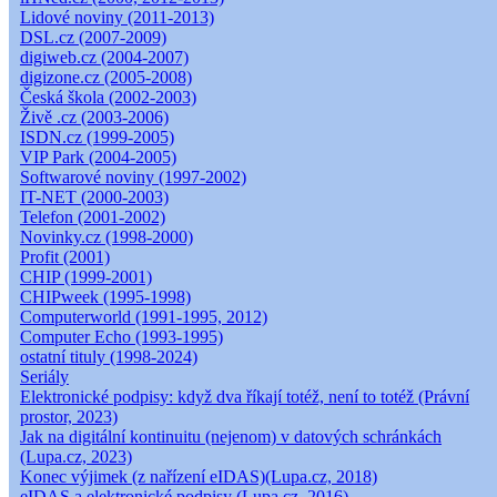
Lidové noviny (2011-2013)
DSL.cz (2007-2009)
digiweb.cz (2004-2007)
digizone.cz (2005-2008)
Česká škola (2002-2003)
Živě .cz (2003-2006)
ISDN.cz (1999-2005)
VIP Park (2004-2005)
Softwarové noviny (1997-2002)
IT-NET (2000-2003)
Telefon (2001-2002)
Novinky.cz (1998-2000)
Profit (2001)
CHIP (1999-2001)
CHIPweek (1995-1998)
Computerworld (1991-1995, 2012)
Computer Echo (1993-1995)
ostatní tituly (1998-2024)
Seriály
Elektronické podpisy: když dva říkají totéž, není to totéž (Právní
prostor, 2023)
Jak na digitální kontinuitu (nejenom) v datových schránkách
(Lupa.cz, 2023)
Konec výjimek (z nařízení eIDAS)(Lupa.cz, 2018)
eIDAS a elektronické podpisy (Lupa.cz, 2016)