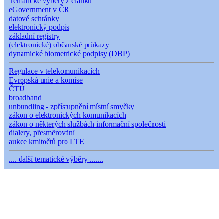
Tematické výběry z článků
eGovernment v ČR
datové schránky
elektronický podpis
základní registry
(elektronické) občanské průkazy
dynamické biometrické podpisy (DBP)
Regulace v telekomunikacích
Evropská unie a komise
ČTÚ
broadband
unbundling - zpřístupnění místní smyčky
zákon o elektronických komunikacích
zákon o některých službách informační společnosti
dialery, přesměrování
aukce kmitočtů pro LTE
.... další tematické výběry .......