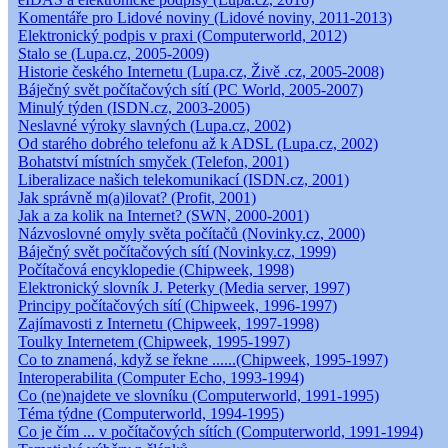
Komentáře pro Lidové noviny (Lidové noviny, 2011-2013)
Elektronický podpis v praxi (Computerworld, 2012)
Stalo se (Lupa.cz, 2005-2009)
Historie českého Internetu (Lupa.cz, Živě .cz, 2005-2008)
Báječný svět počítačových sítí (PC World, 2005-2007)
Minulý týden (ISDN.cz, 2003-2005)
Neslavné výroky slavných (Lupa.cz, 2002)
Od starého dobrého telefonu až k ADSL (Lupa.cz, 2002)
Bohatství místních smyček (Telefon, 2001)
Liberalizace našich telekomunikací (ISDN.cz, 2001)
Jak správně m(a)ilovat? (Profit, 2001)
Jak a za kolik na Internet? (SWN, 2000-2001)
Názvoslovné omyly světa počítačů (Novinky.cz, 2000)
Báječný svět počítačových sítí (Novinky.cz, 1999)
Počítačová encyklopedie (Chipweek, 1998)
Elektronický slovník J. Peterky (Media server, 1997)
Principy počítačových sítí (Chipweek, 1996-1997)
Zajímavosti z Internetu (Chipweek, 1997-1998)
Toulky Internetem (Chipweek, 1995-1997)
Co to znamená, když se řekne ......(Chipweek, 1995-1997)
Interoperabilita (Computer Echo, 1993-1994)
Co (ne)najdete ve slovníku (Computerworld, 1991-1995)
Téma týdne (Computerworld, 1994-1995)
Co je čím ... v počítačových sítích (Computerworld, 1991-1994)