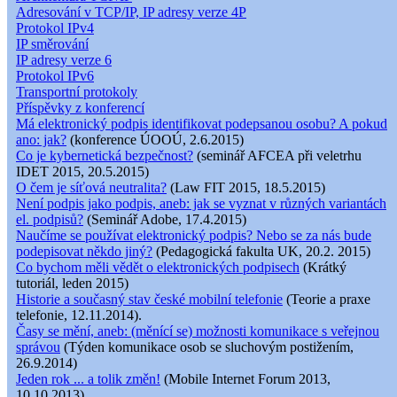
Adresování v TCP/IP, IP adresy verze 4P
Protokol IPv4
IP směrování
IP adresy verze 6
Protokol IPv6
Transportní protokoly
Příspěvky z konferencí
Má elektronický podpis identifikovat podepsanou osobu? A pokud
ano: jak?
(konference ÚOOÚ, 2.6.2015)
Co je kybernetická bezpečnost?
(seminář AFCEA při veletrhu
IDET 2015, 20.5.2015)
O čem je síťová neutralita?
(Law FIT 2015, 18.5.2015)
Není podpis jako podpis, aneb: jak se vyznat v různých variantách
el. podpisů?
(Seminář Adobe, 17.4.2015)
Naučíme se používat elektronický podpis? Nebo se za nás bude
podepisovat někdo jiný?
(Pedagogická fakulta UK, 20.2. 2015)
Co bychom měli vědět o elektronických podpisech
(Krátký
tutoriál, leden 2015)
Historie a současný stav české mobilní telefonie
(Teorie a praxe
telefonie, 12.11.2014).
Časy se mění, aneb: (měnící se) možnosti komunikace s veřejnou
správou
(Týden komunikace osob se sluchovým postižením,
26.9.2014)
Jeden rok ... a tolik změn!
(Mobile Internet Forum 2013,
10.10.2013).