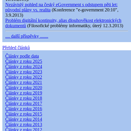
Nezávislý pohled na český eGovernment s odstupem pěti let:
původní plány vs. realita
(Konference "e-government 20:10",
3.9.2013)
Problém digitální kontinuity, alias dlouhověkost elektronických
dokumentů
(Filosofické problémy informatiky, úterý 12.3.2013)
.... další příspěvky .......
Přehled článků
Články podle data
Články z roku 2025
Články z roku 2024
Články z roku 2023
Články z roku 2022
Články z roku 2021
Články z roku 2020
Články z roku 2019
Články z roku 2018
Články z roku 2017
Články z roku 2016
Články z roku 2015
Články z roku 2014
Články z roku 2013
Články z roku 2012