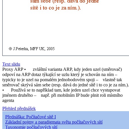
Text slidu
Proxy ARP • zvláštní varianta ARP, kdy jeden uzel (směrovač)
odpoví na ARP dotaz týkající se uzlu který je schován na ním –
typicky to je uzel na pomalém jednobodovém spoji – vlastně tak
směrovač skrývá sám sebe (resp. dává do jedné sítě i to co je za ním.).
• Používá se to například tam, kde jeden uzel chce vystupovat
jménem druhého – např. při mobilním IP bude plnit roli místního
agenta
Přehled přednášek
Přednáška: Počítačové sítě I
Základní pojmy a paradigmata světa počítačových sítí
Taxonomie počítačových sítí