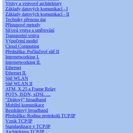
Vrstvy a vrstvové architektury
Základy datových komunikací - I
Základy datových komunikací - II
Techniky přenosu dat
Přístupové metody
Síťová vrstva a směrování
Transportní vrstva
Výpočetní model
Cloud Computing
Přednáška: Počítačové sítě II
Internetworking I.
Internetworking II.
Ethernet
Ethernet II.
Sítě WLAN
Sítě WLAN II
ATM, X.25 a Frame Relay
POTS, ISDN, xDSL ....
"Drátový" broadband
Mobilní komunikace
Bezdrátový broadband
Přednáška: Rodina protokolů TCP/IP
Vznik TCP/IP
Standardizace v TCP/IP
Architektura TCP/IP