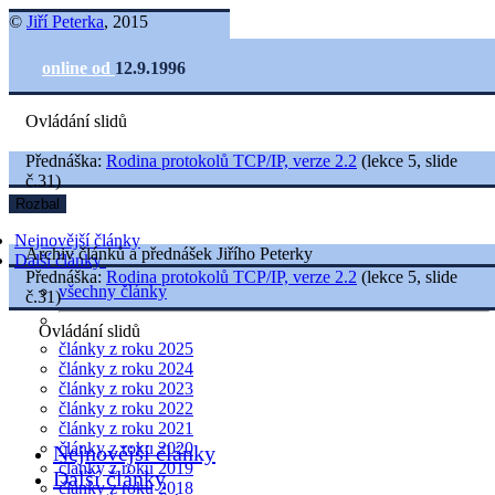
©
Jiří Peterka
, 2015
online od
12.9.1996
Ovládání slidů
Přednáška:
Rodina protokolů TCP/IP, verze 2.2
(lekce 5, slide
č.31)
Rozbal
Nejnovější články
Archiv článků a přednášek Jiřího Peterky
Další články
Přednáška:
Rodina protokolů TCP/IP, verze 2.2
(lekce 5, slide
všechny články
č.31)
Ovládání slidů
články z roku 2025
články z roku 2024
články z roku 2023
články z roku 2022
články z roku 2021
články z roku 2020
Nejnovější články
články z roku 2019
Další články
články z roku 2018