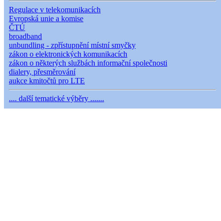
Regulace v telekomunikacích
Evropská unie a komise
ČTÚ
broadband
unbundling - zpřístupnění místní smyčky
zákon o elektronických komunikacích
zákon o některých službách informační společnosti
dialery, přesměrování
aukce kmitočtů pro LTE
.... další tematické výběry .......