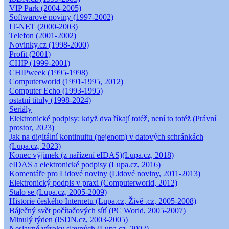
VIP Park (2004-2005)
Softwarové noviny (1997-2002)
IT-NET (2000-2003)
Telefon (2001-2002)
Novinky.cz (1998-2000)
Profit (2001)
CHIP (1999-2001)
CHIPweek (1995-1998)
Computerworld (1991-1995, 2012)
Computer Echo (1993-1995)
ostatní tituly (1998-2024)
Seriály
Elektronické podpisy: když dva říkají totéž, není to totéž (Právní
prostor, 2023)
Jak na digitální kontinuitu (nejenom) v datových schránkách
(Lupa.cz, 2023)
Konec výjimek (z nařízení eIDAS)(Lupa.cz, 2018)
eIDAS a elektronické podpisy (Lupa.cz, 2016)
Komentáře pro Lidové noviny (Lidové noviny, 2011-2013)
Elektronický podpis v praxi (Computerworld, 2012)
Stalo se (Lupa.cz, 2005-2009)
Historie českého Internetu (Lupa.cz, Živě .cz, 2005-2008)
Báječný svět počítačových sítí (PC World, 2005-2007)
Minulý týden (ISDN.cz, 2003-2005)
Neslavné výroky slavných (Lupa.cz, 2002)