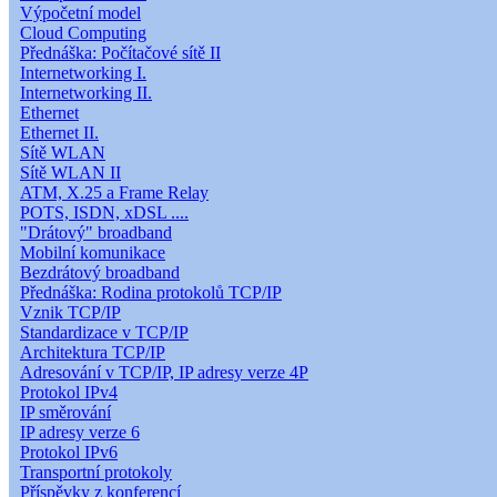
Výpočetní model
Cloud Computing
Přednáška: Počítačové sítě II
Internetworking I.
Internetworking II.
Ethernet
Ethernet II.
Sítě WLAN
Sítě WLAN II
ATM, X.25 a Frame Relay
POTS, ISDN, xDSL ....
"Drátový" broadband
Mobilní komunikace
Bezdrátový broadband
Přednáška: Rodina protokolů TCP/IP
Vznik TCP/IP
Standardizace v TCP/IP
Architektura TCP/IP
Adresování v TCP/IP, IP adresy verze 4P
Protokol IPv4
IP směrování
IP adresy verze 6
Protokol IPv6
Transportní protokoly
Příspěvky z konferencí