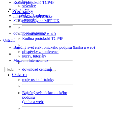
kurzy
Rodina protokolů TCP/IP
slovníky
Přednášky
příspěvky z konferencí
všechny přednášky
kurzy, tutoriály
přednášky na MFF UK
download centrum
Počítačové sítě v. 4.0
Rodina protokolů TCP/IP
Ostatní
Báječný svět elektronického podpisu (kniha a web)
příspěvky z konferencí
kurzy, tutoriály
Muzeum Internetu .cz
download centrum
Ostatní
moje osobní stránky
Báječný svět elektronického
podpisu
(kniha a web)