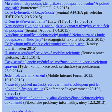
Má elektronický podpis identifikovat podepsanou osobu? A pokud
ano: jak?
(konference ÚOOÚ, 2.6.2015)
Co je kybernetická bezpečnost?
(seminář AFCEA při veletrhu
IDET 2015, 20.5.2015)
O čem je síťová neutralita?
(Law FIT 2015, 18.5.2015)
Není podpis jako podpis, aneb: jak se vyznat v různých variantách
el. podpisů?
(Seminář Adobe, 17.4.2015)
Naučíme se používat elektronický podpis? Nebo se za nás bude
podepisovat někdo jiný?
(Pedagogická fakulta UK, 20.2. 2015)
Co bychom měli vědět o elektronických podpisech
(Krátký
tutoriál, leden 2015)
Historie a současný stav české mobilní telefonie
(Teorie a praxe
telefonie, 12.11.2014).
Časy se mění, aneb: (měnící se) možnosti komunikace s veřejnou
správou
(Týden komunikace osob se sluchovým postižením,
26.9.2014)
Jeden rok ... a tolik změn!
(Mobile Internet Forum 2013,
10.10.2013).
Nezávislý pohled na český eGovernment s odstupem pěti let:
původní plány vs. realita
(Konference "e-government 20:10",
3.9.2013)
Problém digitální kontinuity, alias dlouhověkost elektronických
dokumentů
(Filosofické problémy informatiky, úterý 12.3.2013)
.... další příspěvky .......