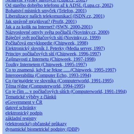
Od starého dobrého telefonu až k ADSL (Lupa.cz, 2002)
Bohatství místních smyček (Telefon, 2001)
Liberalizace našich telekomunikací (ISDN.cz, 2001)
Jak správně m(a)ilovat? (Profit, 2001)
Jak a za kolik na Internet? (SWN, 2000-2001)
Názvoslovné omyly světa počítačů (Novinky.cz, 2000)
Báječný svět počítačových sítí (Novinky.cz, 1999)
Počítačová encyklopedie (Chipweek, 1998)
Elektronický slovník J. Peterky (Media server, 1997)
Principy počítačových sítí (Chipweek, 1996-1997)
Zajímavosti z Internetu (Chipweek, 1997-1998)
Toulky Internetem (Chipweek, 1995-1997)
Co to znamená, když se řekne ......(Chipweek, 1995-1997)
Interoperabilita (Computer Echo, 1993-1994)
Co (ne)najdete ve slovníku (Computerworld, 1991-1995)
Téma týdne (Computerworld, 1994-1995)
Co je čím ... v počítačových sítích (Computerworld, 1991-1994)
Tematické výběry z článků
eGovernment v ČR
datové schránky
elektronický podpis
základní registry
(elektronické) občanské průkazy
dynamické biometrické podpisy (DBP)