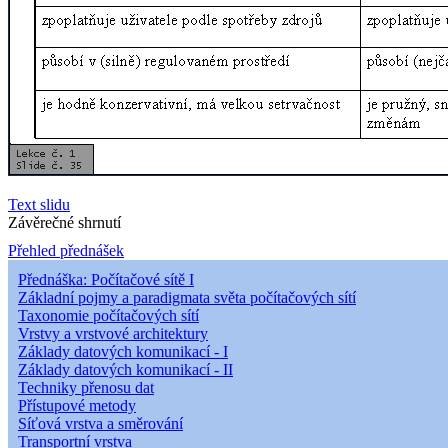
Text slidu
Závěrečné shrnutí
Přehled přednášek
Přednáška: Počítačové sítě I
Základní pojmy a paradigmata světa počítačových sítí
Taxonomie počítačových sítí
Vrstvy a vrstvové architektury
Základy datových komunikací - I
Základy datových komunikací - II
Techniky přenosu dat
Přístupové metody
Síťová vrstva a směrování
Transportní vrstva