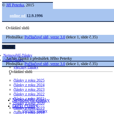
©
Jiří Peterka
, 2015
online od
12.9.1996
Ovládání slidů
Přednáška:
Počítačové sítě, verze 3.0
(lekce 1, slide č.35)
Rozbal
Nejnovější články
Archiv článků a přednášek Jiřího Peterky
Další články
Přednáška:
Počítačové sítě, verze 3.0
(lekce 1, slide č.35)
všechny články
Ovládání slidů
články z roku 2025
články z roku 2024
články z roku 2023
články z roku 2022
články z roku 2021
Nejnovější články
články z roku 2020
Další články
články z roku 2019
všechny články
články z roku 2018