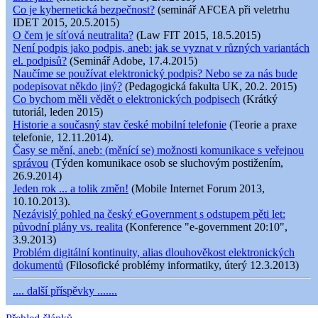
Co je kybernetická bezpečnost?
(seminář AFCEA při veletrhu
IDET 2015, 20.5.2015)
O čem je síťová neutralita?
(Law FIT 2015, 18.5.2015)
Není podpis jako podpis, aneb: jak se vyznat v různých variantách
el. podpisů?
(Seminář Adobe, 17.4.2015)
Naučíme se používat elektronický podpis? Nebo se za nás bude
podepisovat někdo jiný?
(Pedagogická fakulta UK, 20.2. 2015)
Co bychom měli vědět o elektronických podpisech
(Krátký
tutoriál, leden 2015)
Historie a současný stav české mobilní telefonie
(Teorie a praxe
telefonie, 12.11.2014).
Časy se mění, aneb: (měnící se) možnosti komunikace s veřejnou
správou
(Týden komunikace osob se sluchovým postižením,
26.9.2014)
Jeden rok ... a tolik změn!
(Mobile Internet Forum 2013,
10.10.2013).
Nezávislý pohled na český eGovernment s odstupem pěti let:
původní plány vs. realita
(Konference "e-government 20:10",
3.9.2013)
Problém digitální kontinuity, alias dlouhověkost elektronických
dokumentů
(Filosofické problémy informatiky, úterý 12.3.2013)
.... další příspěvky .......