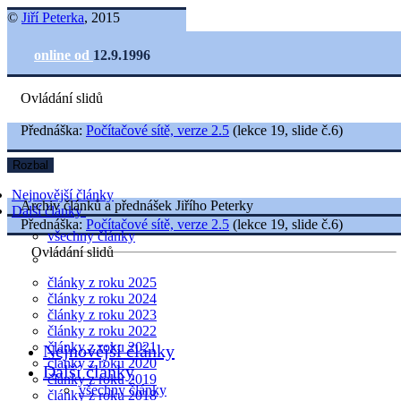
©
Jiří Peterka
, 2015
online od
12.9.1996
Ovládání slidů
Přednáška:
Počítačové sítě, verze 2.5
(lekce 19, slide č.6)
Rozbal
Nejnovější články
Archiv článků a přednášek Jiřího Peterky
Další články
Přednáška:
Počítačové sítě, verze 2.5
(lekce 19, slide č.6)
všechny články
Ovládání slidů
články z roku 2025
články z roku 2024
články z roku 2023
články z roku 2022
články z roku 2021
Nejnovější články
články z roku 2020
Další články
články z roku 2019
všechny články
články z roku 2018