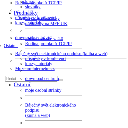
kurzy
Rodina protokolů TCP/IP
slovníky
Přednášky
příspěvky z konferencí
všechny přednášky
kurzy, tutoriály
přednášky na MFF UK
download centrum
Počítačové sítě v. 4.0
Rodina protokolů TCP/IP
Ostatní
Báječný svět elektronického podpisu (kniha a web)
příspěvky z konferencí
kurzy, tutoriály
Muzeum Internetu .cz
download centrum
Ostatní
moje osobní stránky
Báječný svět elektronického
podpisu
(kniha a web)