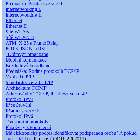
Přednáška: Počítačové sítě II
Internetworking I.
Internetworking II.
Ethernet
Ethernet II.
Sítě WLAN
Sítě WLAN II
ATM, X.25 a Frame Relay
POTS, ISDN, xDSL ....
"Drátový" broadband
Mobilní komunikace
Bezdrátový broadband
Přednáška: Rodina protokolů TCP/IP
Vznik TCP/IP
Standardizace v TCP/IP
Architektura TCP/IP
Adresování v TCP/IP, IP adresy verze 4P
Protokol IPv4
IP směrování
IP adresy verze 6
Protokol IPv6
Transportní protokoly
Příspěvky z konferencí
Má elektronický podpis identifikovat podepsanou osobu? A pokud
ano: jak?
(konference ÚOOÚ, 2.6.2015)