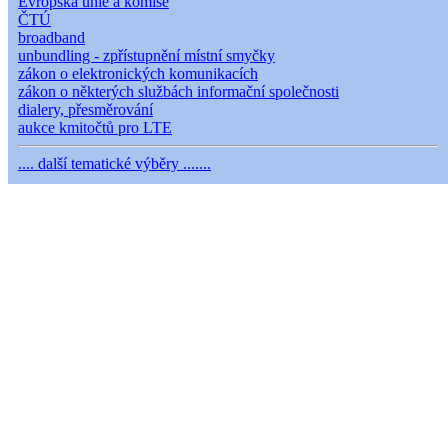
Evropská unie a komise
ČTÚ
broadband
unbundling - zpřístupnění místní smyčky
zákon o elektronických komunikacích
zákon o některých službách informační společnosti
dialery, přesměrování
aukce kmitočtů pro LTE
.... další tematické výběry .......