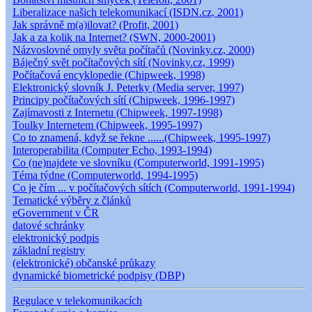
Liberalizace našich telekomunikací (ISDN.cz, 2001)
Jak správně m(a)ilovat? (Profit, 2001)
Jak a za kolik na Internet? (SWN, 2000-2001)
Názvoslovné omyly světa počítačů (Novinky.cz, 2000)
Báječný svět počítačových sítí (Novinky.cz, 1999)
Počítačová encyklopedie (Chipweek, 1998)
Elektronický slovník J. Peterky (Media server, 1997)
Principy počítačových sítí (Chipweek, 1996-1997)
Zajímavosti z Internetu (Chipweek, 1997-1998)
Toulky Internetem (Chipweek, 1995-1997)
Co to znamená, když se řekne ......(Chipweek, 1995-1997)
Interoperabilita (Computer Echo, 1993-1994)
Co (ne)najdete ve slovníku (Computerworld, 1991-1995)
Téma týdne (Computerworld, 1994-1995)
Co je čím ... v počítačových sítích (Computerworld, 1991-1994)
Tematické výběry z článků
eGovernment v ČR
datové schránky
elektronický podpis
základní registry
(elektronické) občanské průkazy
dynamické biometrické podpisy (DBP)
Regulace v telekomunikacích