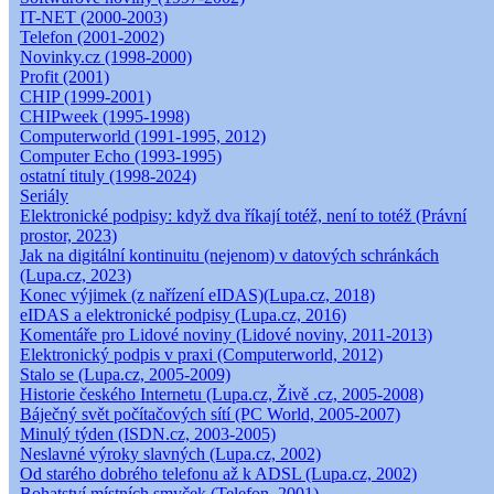
IT-NET (2000-2003)
Telefon (2001-2002)
Novinky.cz (1998-2000)
Profit (2001)
CHIP (1999-2001)
CHIPweek (1995-1998)
Computerworld (1991-1995, 2012)
Computer Echo (1993-1995)
ostatní tituly (1998-2024)
Seriály
Elektronické podpisy: když dva říkají totéž, není to totéž (Právní
prostor, 2023)
Jak na digitální kontinuitu (nejenom) v datových schránkách
(Lupa.cz, 2023)
Konec výjimek (z nařízení eIDAS)(Lupa.cz, 2018)
eIDAS a elektronické podpisy (Lupa.cz, 2016)
Komentáře pro Lidové noviny (Lidové noviny, 2011-2013)
Elektronický podpis v praxi (Computerworld, 2012)
Stalo se (Lupa.cz, 2005-2009)
Historie českého Internetu (Lupa.cz, Živě .cz, 2005-2008)
Báječný svět počítačových sítí (PC World, 2005-2007)
Minulý týden (ISDN.cz, 2003-2005)
Neslavné výroky slavných (Lupa.cz, 2002)
Od starého dobrého telefonu až k ADSL (Lupa.cz, 2002)
Bohatství místních smyček (Telefon, 2001)