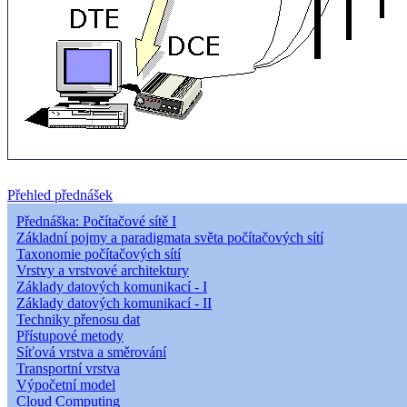
Přehled přednášek
Přednáška: Počítačové sítě I
Základní pojmy a paradigmata světa počítačových sítí
Taxonomie počítačových sítí
Vrstvy a vrstvové architektury
Základy datových komunikací - I
Základy datových komunikací - II
Techniky přenosu dat
Přístupové metody
Síťová vrstva a směrování
Transportní vrstva
Výpočetní model
Cloud Computing