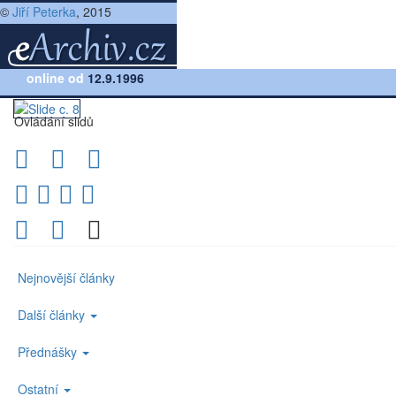
©
Jiří Peterka
, 2015
Přednáška:
online od
Počítačové sítě, verze 2.5
12.9.1996
(lekce 18, slide č.8)
Ovládání slidů
Nejnovější články
Další články
Přednášky
Ostatní