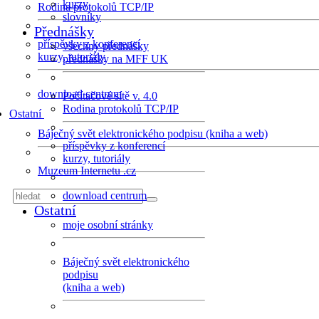
kurzy
Rodina protokolů TCP/IP
slovníky
Přednášky
příspěvky z konferencí
všechny přednášky
kurzy, tutoriály
přednášky na MFF UK
download centrum
Počítačové sítě v. 4.0
Rodina protokolů TCP/IP
Ostatní
Báječný svět elektronického podpisu (kniha a web)
příspěvky z konferencí
kurzy, tutoriály
Muzeum Internetu .cz
download centrum
Ostatní
moje osobní stránky
Báječný svět elektronického
podpisu
(kniha a web)