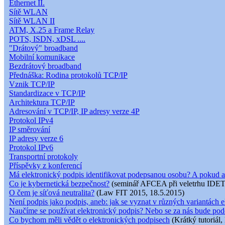
Ethernet II.
Sítě WLAN
Sítě WLAN II
ATM, X.25 a Frame Relay
POTS, ISDN, xDSL ....
"Drátový" broadband
Mobilní komunikace
Bezdrátový broadband
Přednáška: Rodina protokolů TCP/IP
Vznik TCP/IP
Standardizace v TCP/IP
Architektura TCP/IP
Adresování v TCP/IP, IP adresy verze 4P
Protokol IPv4
IP směrování
IP adresy verze 6
Protokol IPv6
Transportní protokoly
Příspěvky z konferencí
Má elektronický podpis identifikovat podepsanou osobu? A pokud a
Co je kybernetická bezpečnost?
(seminář AFCEA při veletrhu IDET
O čem je síťová neutralita?
(Law FIT 2015, 18.5.2015)
Není podpis jako podpis, aneb: jak se vyznat v různých variantách e
Naučíme se používat elektronický podpis? Nebo se za nás bude pod
Co bychom měli vědět o elektronických podpisech
(Krátký tutoriál,