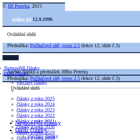
©
Jiří Peterka
, 2015
online od
12.9.1996
Ovládání slidů
Přednáška:
Počítačové sítě, verze 2.5
(lekce 12, slide č.3)
Rozbal
Nejnovější články
Archiv článků a přednášek Jiřího Peterky
Další články
Přednáška:
Počítačové sítě, verze 2.5
(lekce 12, slide č.3)
všechny články
Ovládání slidů
články z roku 2025
články z roku 2024
články z roku 2023
články z roku 2022
články z roku 2021
Nejnovější články
články z roku 2020
Další články
články z roku 2019
všechny články
články z roku 2018