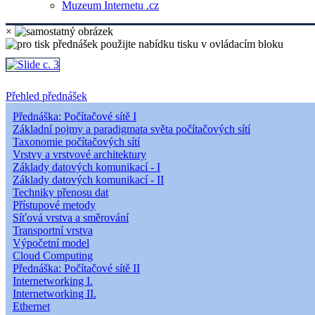
Muzeum Internetu .cz
×
Přehled přednášek
Přednáška: Počítačové sítě I
Základní pojmy a paradigmata světa počítačových sítí
Taxonomie počítačových sítí
Vrstvy a vrstvové architektury
Základy datových komunikací - I
Základy datových komunikací - II
Techniky přenosu dat
Přístupové metody
Síťová vrstva a směrování
Transportní vrstva
Výpočetní model
Cloud Computing
Přednáška: Počítačové sítě II
Internetworking I.
Internetworking II.
Ethernet