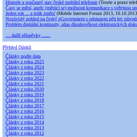
Historie a současný stav české mobilní telefonie
(Teorie a praxe tele
Časy se mění, aneb: (měnící se) možnosti komunikace s veřejnou s
Jeden rok ... a tolik změn!
(Mobile Internet Forum 2013, 10.10.2013
Nezávislý pohled na český eGovernment s odstupem pěti let: původní
Problém digitální kontinuity, alias dlouhověkost elektronických do
.... další příspěvky .......
Přehled článků
Články podle data
Články z roku 2025
Články z roku 2024
Články z roku 2023
Články z roku 2022
Články z roku 2021
Články z roku 2020
Články z roku 2019
Články z roku 2018
Články z roku 2017
Články z roku 2016
Články z roku 2015
Články z roku 2014
Články z roku 2013
Články z roku 2012