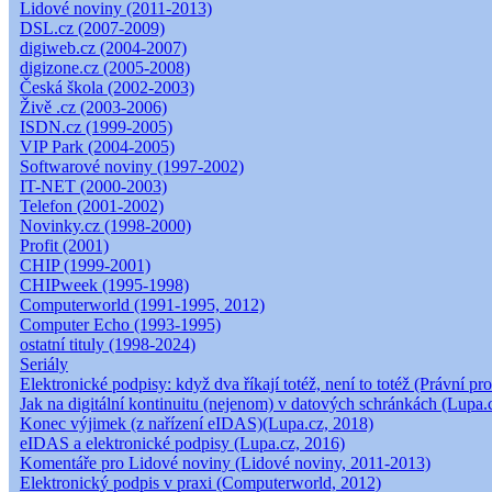
Lidové noviny (2011-2013)
DSL.cz (2007-2009)
digiweb.cz (2004-2007)
digizone.cz (2005-2008)
Česká škola (2002-2003)
Živě .cz (2003-2006)
ISDN.cz (1999-2005)
VIP Park (2004-2005)
Softwarové noviny (1997-2002)
IT-NET (2000-2003)
Telefon (2001-2002)
Novinky.cz (1998-2000)
Profit (2001)
CHIP (1999-2001)
CHIPweek (1995-1998)
Computerworld (1991-1995, 2012)
Computer Echo (1993-1995)
ostatní tituly (1998-2024)
Seriály
Elektronické podpisy: když dva říkají totéž, není to totéž (Právní pro
Jak na digitální kontinuitu (nejenom) v datových schránkách (Lupa.
Konec výjimek (z nařízení eIDAS)(Lupa.cz, 2018)
eIDAS a elektronické podpisy (Lupa.cz, 2016)
Komentáře pro Lidové noviny (Lidové noviny, 2011-2013)
Elektronický podpis v praxi (Computerworld, 2012)