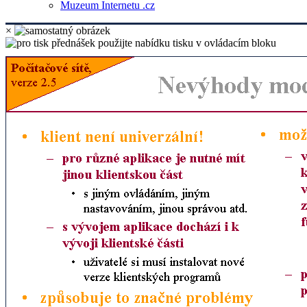
Muzeum Internetu .cz
×