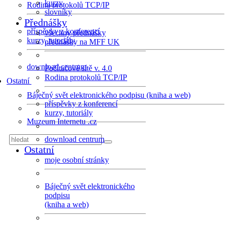
kurzy
Rodina protokolů TCP/IP
slovníky
Přednášky
příspěvky z konferencí
všechny přednášky
kurzy, tutoriály
přednášky na MFF UK
download centrum
Počítačové sítě v. 4.0
Rodina protokolů TCP/IP
Ostatní
Báječný svět elektronického podpisu (kniha a web)
příspěvky z konferencí
kurzy, tutoriály
Muzeum Internetu .cz
download centrum
Ostatní
moje osobní stránky
Báječný svět elektronického
podpisu
(kniha a web)