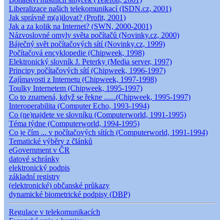
Liberalizace našich telekomunikací (ISDN.cz, 2001)
Jak správně m(a)ilovat? (Profit, 2001)
Jak a za kolik na Internet? (SWN, 2000-2001)
Názvoslovné omyly světa počítačů (Novinky.cz, 2000)
Báječný svět počítačových sítí (Novinky.cz, 1999)
Počítačová encyklopedie (Chipweek, 1998)
Elektronický slovník J. Peterky (Media server, 1997)
Principy počítačových sítí (Chipweek, 1996-1997)
Zajímavosti z Internetu (Chipweek, 1997-1998)
Toulky Internetem (Chipweek, 1995-1997)
Co to znamená, když se řekne ......(Chipweek, 1995-1997)
Interoperabilita (Computer Echo, 1993-1994)
Co (ne)najdete ve slovníku (Computerworld, 1991-1995)
Téma týdne (Computerworld, 1994-1995)
Co je čím ... v počítačových sítích (Computerworld, 1991-1994)
Tematické výběry z článků
eGovernment v ČR
datové schránky
elektronický podpis
základní registry
(elektronické) občanské průkazy
dynamické biometrické podpisy (DBP)
Regulace v telekomunikacích