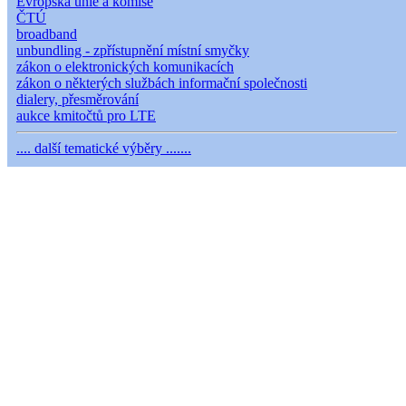
Evropská unie a komise
ČTÚ
broadband
unbundling - zpřístupnění místní smyčky
zákon o elektronických komunikacích
zákon o některých službách informační společnosti
dialery, přesměrování
aukce kmitočtů pro LTE
.... další tematické výběry .......