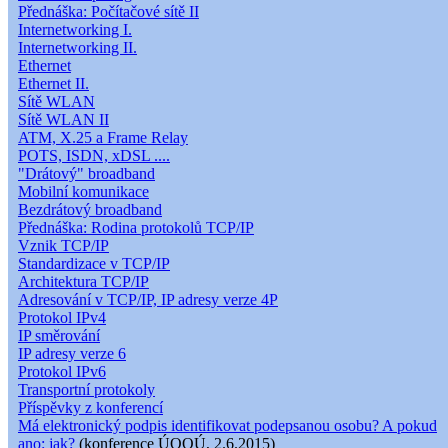
Přednáška: Počítačové sítě II
Internetworking I.
Internetworking II.
Ethernet
Ethernet II.
Sítě WLAN
Sítě WLAN II
ATM, X.25 a Frame Relay
POTS, ISDN, xDSL ....
"Drátový" broadband
Mobilní komunikace
Bezdrátový broadband
Přednáška: Rodina protokolů TCP/IP
Vznik TCP/IP
Standardizace v TCP/IP
Architektura TCP/IP
Adresování v TCP/IP, IP adresy verze 4P
Protokol IPv4
IP směrování
IP adresy verze 6
Protokol IPv6
Transportní protokoly
Příspěvky z konferencí
Má elektronický podpis identifikovat podepsanou osobu? A pokud
ano: jak?
(konference ÚOOÚ, 2.6.2015)