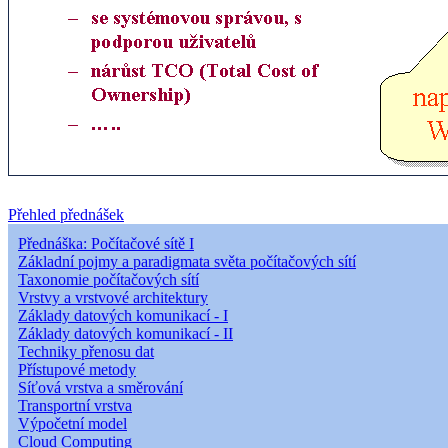
Přehled přednášek
Přednáška: Počítačové sítě I
Základní pojmy a paradigmata světa počítačových sítí
Taxonomie počítačových sítí
Vrstvy a vrstvové architektury
Základy datových komunikací - I
Základy datových komunikací - II
Techniky přenosu dat
Přístupové metody
Síťová vrstva a směrování
Transportní vrstva
Výpočetní model
Cloud Computing