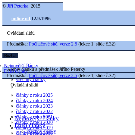
©
Jiří Peterka
, 2015
online od
12.9.1996
Ovládání slidů
Přednáška:
Počítačové sítě, verze 2.5
(lekce 1, slide č.32)
Rozbal
Nejnovější články
Archiv článků a přednášek Jiřího Peterky
Další články
Přednáška:
Počítačové sítě, verze 2.5
(lekce 1, slide č.32)
všechny články
Ovládání slidů
články z roku 2025
články z roku 2024
články z roku 2023
články z roku 2022
články z roku 2021
Nejnovější články
články z roku 2020
Další články
články z roku 2019
všechny články
články z roku 2018