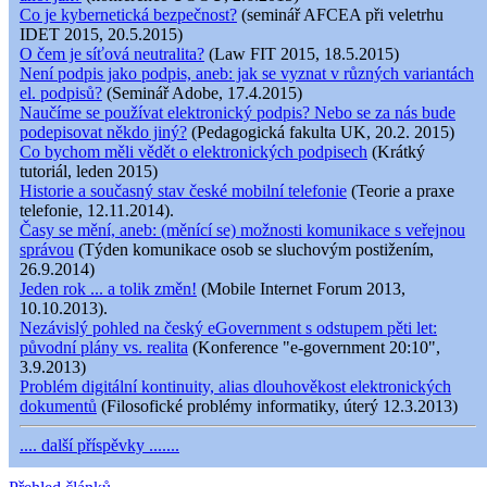
Co je kybernetická bezpečnost?
(seminář AFCEA při veletrhu
IDET 2015, 20.5.2015)
O čem je síťová neutralita?
(Law FIT 2015, 18.5.2015)
Není podpis jako podpis, aneb: jak se vyznat v různých variantách
el. podpisů?
(Seminář Adobe, 17.4.2015)
Naučíme se používat elektronický podpis? Nebo se za nás bude
podepisovat někdo jiný?
(Pedagogická fakulta UK, 20.2. 2015)
Co bychom měli vědět o elektronických podpisech
(Krátký
tutoriál, leden 2015)
Historie a současný stav české mobilní telefonie
(Teorie a praxe
telefonie, 12.11.2014).
Časy se mění, aneb: (měnící se) možnosti komunikace s veřejnou
správou
(Týden komunikace osob se sluchovým postižením,
26.9.2014)
Jeden rok ... a tolik změn!
(Mobile Internet Forum 2013,
10.10.2013).
Nezávislý pohled na český eGovernment s odstupem pěti let:
původní plány vs. realita
(Konference "e-government 20:10",
3.9.2013)
Problém digitální kontinuity, alias dlouhověkost elektronických
dokumentů
(Filosofické problémy informatiky, úterý 12.3.2013)
.... další příspěvky .......