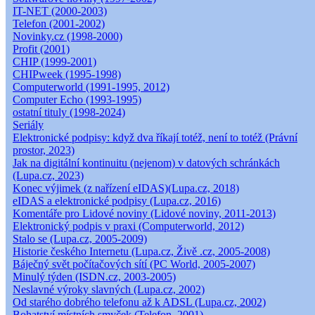
IT-NET (2000-2003)
Telefon (2001-2002)
Novinky.cz (1998-2000)
Profit (2001)
CHIP (1999-2001)
CHIPweek (1995-1998)
Computerworld (1991-1995, 2012)
Computer Echo (1993-1995)
ostatní tituly (1998-2024)
Seriály
Elektronické podpisy: když dva říkají totéž, není to totéž (Právní
prostor, 2023)
Jak na digitální kontinuitu (nejenom) v datových schránkách
(Lupa.cz, 2023)
Konec výjimek (z nařízení eIDAS)(Lupa.cz, 2018)
eIDAS a elektronické podpisy (Lupa.cz, 2016)
Komentáře pro Lidové noviny (Lidové noviny, 2011-2013)
Elektronický podpis v praxi (Computerworld, 2012)
Stalo se (Lupa.cz, 2005-2009)
Historie českého Internetu (Lupa.cz, Živě .cz, 2005-2008)
Báječný svět počítačových sítí (PC World, 2005-2007)
Minulý týden (ISDN.cz, 2003-2005)
Neslavné výroky slavných (Lupa.cz, 2002)
Od starého dobrého telefonu až k ADSL (Lupa.cz, 2002)
Bohatství místních smyček (Telefon, 2001)