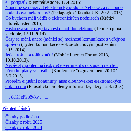
el. podpisů?
(Seminář Adobe, 17.4.2015)
Naučíme se používat elektronický podpis? Nebo se za nás bude
podepisovat někdo jiný?
(Pedagogická fakulta UK, 20.2. 2015)
Co bychom měli vědět o elektronických podpisech
(Krátký
tutoriál, leden 2015)
Historie a současný stav české mobilní telefonie
(Teorie a praxe
telefonie, 12.11.2014).
Časy se mění, aneb: (měnící se) možnosti komunikace s veřejnou
správou
(Týden komunikace osob se sluchovým postižením,
26.9.2014)
Jeden rok ... a tolik změn!
(Mobile Internet Forum 2013,
10.10.2013).
Nezávislý pohled na český eGovernment s odstupem pěti let:
původní plány vs. realita
(Konference "e-government 20:10",
3.9.2013)
Problém digitální kontinuity, alias dlouhověkost elektronických
dokumentů
(Filosofické problémy informatiky, úterý 12.3.2013)
.... další příspěvky .......
Přehled článků
Články podle data
Články z roku 2025
Články z roku 2024