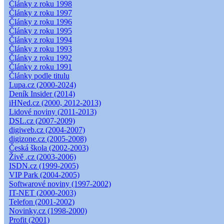
Články z roku 1998
Články z roku 1997
Články z roku 1996
Články z roku 1995
Články z roku 1994
Články z roku 1993
Články z roku 1992
Články z roku 1991
Články podle titulu
Lupa.cz (2000-2024)
Deník Insider (2014)
iHNed.cz (2000, 2012-2013)
Lidové noviny (2011-2013)
DSL.cz (2007-2009)
digiweb.cz (2004-2007)
digizone.cz (2005-2008)
Česká škola (2002-2003)
Živě .cz (2003-2006)
ISDN.cz (1999-2005)
VIP Park (2004-2005)
Softwarové noviny (1997-2002)
IT-NET (2000-2003)
Telefon (2001-2002)
Novinky.cz (1998-2000)
Profit (2001)