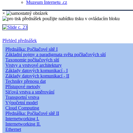
Muzeum Internetu .cz
×
Přehled přednášek
Přednáška: Počítačové sítě I
Základní pojmy a paradigmata světa počítačových sítí
Taxonomie počítačových sítí
Vrstvy a vrstvové architektury
Základy datových komunikací - I
Základy datových komunikací - II
Techniky přenosu dat
Přístupové metody
Síťová vrstva a směrování
Transportní vrstva
Výpočetní model
Cloud Computing
Přednáška: Počítačové sítě II
Internetworking I.
Internetworking II.
Ethernet