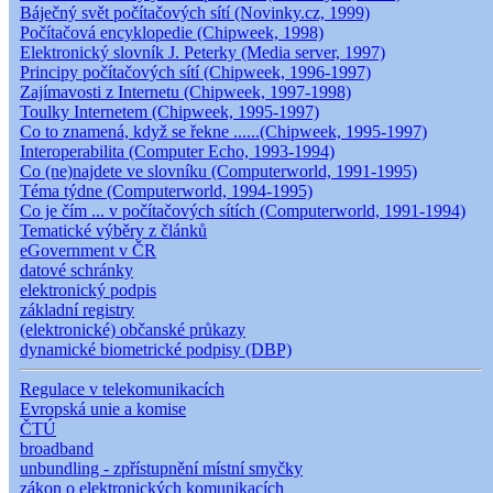
Báječný svět počítačových sítí (Novinky.cz, 1999)
Počítačová encyklopedie (Chipweek, 1998)
Elektronický slovník J. Peterky (Media server, 1997)
Principy počítačových sítí (Chipweek, 1996-1997)
Zajímavosti z Internetu (Chipweek, 1997-1998)
Toulky Internetem (Chipweek, 1995-1997)
Co to znamená, když se řekne ......(Chipweek, 1995-1997)
Interoperabilita (Computer Echo, 1993-1994)
Co (ne)najdete ve slovníku (Computerworld, 1991-1995)
Téma týdne (Computerworld, 1994-1995)
Co je čím ... v počítačových sítích (Computerworld, 1991-1994)
Tematické výběry z článků
eGovernment v ČR
datové schránky
elektronický podpis
základní registry
(elektronické) občanské průkazy
dynamické biometrické podpisy (DBP)
Regulace v telekomunikacích
Evropská unie a komise
ČTÚ
broadband
unbundling - zpřístupnění místní smyčky
zákon o elektronických komunikacích