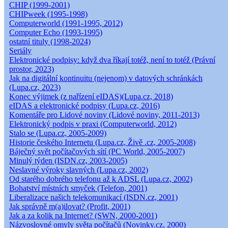
CHIP (1999-2001)
CHIPweek (1995-1998)
Computerworld (1991-1995, 2012)
Computer Echo (1993-1995)
ostatní tituly (1998-2024)
Seriály
Elektronické podpisy: když dva říkají totéž, není to totéž (Právní
prostor, 2023)
Jak na digitální kontinuitu (nejenom) v datových schránkách
(Lupa.cz, 2023)
Konec výjimek (z nařízení eIDAS)(Lupa.cz, 2018)
eIDAS a elektronické podpisy (Lupa.cz, 2016)
Komentáře pro Lidové noviny (Lidové noviny, 2011-2013)
Elektronický podpis v praxi (Computerworld, 2012)
Stalo se (Lupa.cz, 2005-2009)
Historie českého Internetu (Lupa.cz, Živě .cz, 2005-2008)
Báječný svět počítačových sítí (PC World, 2005-2007)
Minulý týden (ISDN.cz, 2003-2005)
Neslavné výroky slavných (Lupa.cz, 2002)
Od starého dobrého telefonu až k ADSL (Lupa.cz, 2002)
Bohatství místních smyček (Telefon, 2001)
Liberalizace našich telekomunikací (ISDN.cz, 2001)
Jak správně m(a)ilovat? (Profit, 2001)
Jak a za kolik na Internet? (SWN, 2000-2001)
Názvoslovné omyly světa počítačů (Novinky.cz, 2000)