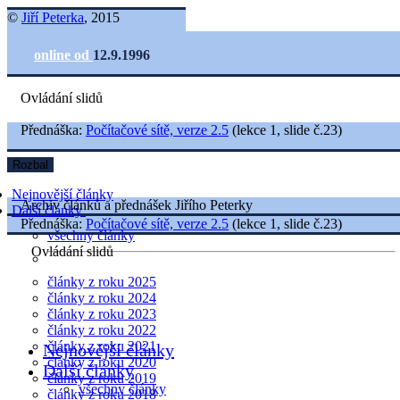
©
Jiří Peterka
, 2015
online od
12.9.1996
Ovládání slidů
Přednáška:
Počítačové sítě, verze 2.5
(lekce 1, slide č.23)
Rozbal
Nejnovější články
Archiv článků a přednášek Jiřího Peterky
Další články
Přednáška:
Počítačové sítě, verze 2.5
(lekce 1, slide č.23)
všechny články
Ovládání slidů
články z roku 2025
články z roku 2024
články z roku 2023
články z roku 2022
články z roku 2021
Nejnovější články
články z roku 2020
Další články
články z roku 2019
všechny články
články z roku 2018