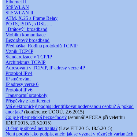
Ethernet II.
Sítě WLAN
Sítě WLAN II
ATM, X.25 a Frame Relay
POTS, ISDN, xDSL ....
"Drátový" broadband
Mobilní komunikace
Bezdrátový broadband
Přednáška: Rodina protokolů TCP/IP
Vznik TCP/IP
Standardizace v TCP/IP
Architektura TCP/IP
Adresování v TCP/IP, IP adresy verze 4P
Protokol IPv4
IP směrování
IP adresy verze 6
Protokol IPv6
Transportní protokoly
Příspěvky z konferencí
Má elektronický podpis identifikovat podepsanou osobu? A pokud
ano: jak?
(konference ÚOOÚ, 2.6.2015)
Co je kybernetická bezpečnost?
(seminář AFCEA při veletrhu
IDET 2015, 20.5.2015)
O čem je síťová neutralita?
(Law FIT 2015, 18.5.2015)
Není podpis jako podpis, aneb: jak se vyznat v různých variantách