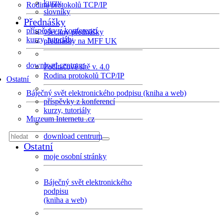
kurzy
Rodina protokolů TCP/IP
slovníky
Přednášky
příspěvky z konferencí
všechny přednášky
kurzy, tutoriály
přednášky na MFF UK
download centrum
Počítačové sítě v. 4.0
Rodina protokolů TCP/IP
Ostatní
Báječný svět elektronického podpisu (kniha a web)
příspěvky z konferencí
kurzy, tutoriály
Muzeum Internetu .cz
download centrum
Ostatní
moje osobní stránky
Báječný svět elektronického
podpisu
(kniha a web)