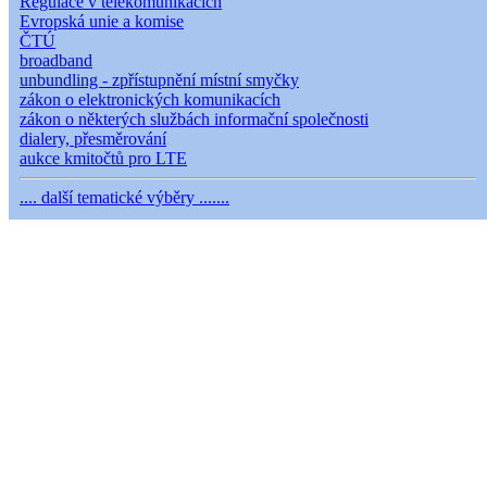
Regulace v telekomunikacích
Evropská unie a komise
ČTÚ
broadband
unbundling - zpřístupnění místní smyčky
zákon o elektronických komunikacích
zákon o některých službách informační společnosti
dialery, přesměrování
aukce kmitočtů pro LTE
.... další tematické výběry .......