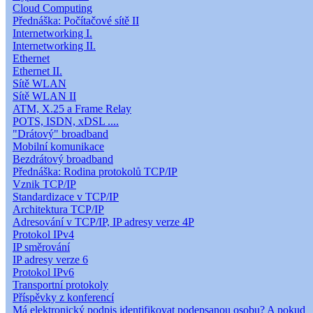
Cloud Computing
Přednáška: Počítačové sítě II
Internetworking I.
Internetworking II.
Ethernet
Ethernet II.
Sítě WLAN
Sítě WLAN II
ATM, X.25 a Frame Relay
POTS, ISDN, xDSL ....
"Drátový" broadband
Mobilní komunikace
Bezdrátový broadband
Přednáška: Rodina protokolů TCP/IP
Vznik TCP/IP
Standardizace v TCP/IP
Architektura TCP/IP
Adresování v TCP/IP, IP adresy verze 4P
Protokol IPv4
IP směrování
IP adresy verze 6
Protokol IPv6
Transportní protokoly
Příspěvky z konferencí
Má elektronický podpis identifikovat podepsanou osobu? A pokud