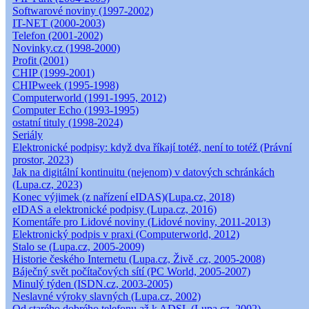
Softwarové noviny (1997-2002)
IT-NET (2000-2003)
Telefon (2001-2002)
Novinky.cz (1998-2000)
Profit (2001)
CHIP (1999-2001)
CHIPweek (1995-1998)
Computerworld (1991-1995, 2012)
Computer Echo (1993-1995)
ostatní tituly (1998-2024)
Seriály
Elektronické podpisy: když dva říkají totéž, není to totéž (Právní
prostor, 2023)
Jak na digitální kontinuitu (nejenom) v datových schránkách
(Lupa.cz, 2023)
Konec výjimek (z nařízení eIDAS)(Lupa.cz, 2018)
eIDAS a elektronické podpisy (Lupa.cz, 2016)
Komentáře pro Lidové noviny (Lidové noviny, 2011-2013)
Elektronický podpis v praxi (Computerworld, 2012)
Stalo se (Lupa.cz, 2005-2009)
Historie českého Internetu (Lupa.cz, Živě .cz, 2005-2008)
Báječný svět počítačových sítí (PC World, 2005-2007)
Minulý týden (ISDN.cz, 2003-2005)
Neslavné výroky slavných (Lupa.cz, 2002)
Od starého dobrého telefonu až k ADSL (Lupa.cz, 2002)