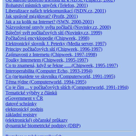
Bohatství místních smyček (Telefon, 2001)
Liberalizace našich telekomunikací (ISDN.cz, 2001)
Jak správně m(a)ilovat? (Profit, 2001)
Jak a za kolik na Internet? (SWN, 2000-2001)
Názvoslovné omyly světa počítačů (Novinky.cz, 2000)
Báječný svět počítačových sítí (Novinky.cz, 1999)
Počítačová encyklopedie (Chipweek, 1998)
Elektronický slovník J. Peterky (Media server, 1997)
Principy počítačových sítí (Chipweek, 1996-1997)
Zajímavosti z Internetu (Chipweek, 1997-1998)
Toulky Internetem (Chipweek, 1995-1997)
Co to znamená, když se řekne ......(Chipweek, 1995-1997)
Interoperabilita (Computer Echo, 1993-1994)
Co (ne)najdete ve slovníku (Computerworld, 1991-1995)
Téma týdne (Computerworld, 1994-1995)
Co je čím ... v počítačových sítích (Computerworld, 1991-1994)
Tematické výběry z článků
eGovernment v ČR
datové schránky
elektronický podpis
základní registry
(elektronické) občanské průkazy
dynamické biometrické podpisy (DBP)