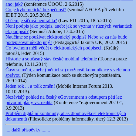
ano: jak?
(konference ÚOOÚ, 2.6.2015)
Co je kybernetická bezpečnost?
(seminář AFCEA při veletrhu
IDET 2015, 20.5.2015)
O čem je síťová neutralita?
(Law FIT 2015, 18.5.2015)
Není podpis jako podpis, aneb: jak se vyznat v různých variantách
el. podpisů?
(Seminář Adobe, 17.4.2015)
Naučíme se používat elektronický podpis? Nebo se za nás bude
podepisovat někdo jiný?
(Pedagogická fakulta UK, 20.2. 2015)
Co bychom měli vědět o elektronických podpisech
(Krátký
tutoriál, leden 2015)
Historie a současný stav české mobilní telefonie
(Teorie a praxe
telefonie, 12.11.2014).
Časy se mění, aneb: (měnící se) možnosti komunikace s veřejnou
správou
(Týden komunikace osob se sluchovým postižením,
26.9.2014)
Jeden rok ... a tolik změn!
(Mobile Internet Forum 2013,
10.10.2013).
Nezávislý pohled na český eGovernment s odstupem pěti let:
původní plány vs. realita
(Konference "e-government 20:10",
3.9.2013)
Problém digitální kontinuity, alias dlouhověkost elektronických
dokumentů
(Filosofické problémy informatiky, úterý 12.3.2013)
.... další příspěvky .......