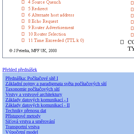
Přehled přednášek
Přednáška: Počítačové sítě I
Základní pojmy a paradigmata světa počítačových sítí
Taxonomie počítačových sítí
Vrstvy a vrstvové architektury
Základy datových komunikací - I
Základy datových komunikací - II
Techniky přenosu dat
Přístupové metody
Síťová vrstva a směrování
Transportní vrstva
Výpočetní model