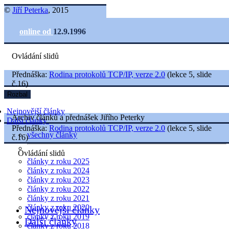
©
Jiří Peterka
, 2015
online od
12.9.1996
Ovládání slidů
Přednáška:
Rodina protokolů TCP/IP, verze 2.0
(lekce 5, slide
č.16)
Rozbal
Nejnovější články
Archiv článků a přednášek Jiřího Peterky
Další články
Přednáška:
Rodina protokolů TCP/IP, verze 2.0
(lekce 5, slide
všechny články
č.16)
Ovládání slidů
články z roku 2025
články z roku 2024
články z roku 2023
články z roku 2022
články z roku 2021
články z roku 2020
Nejnovější články
články z roku 2019
Další články
články z roku 2018