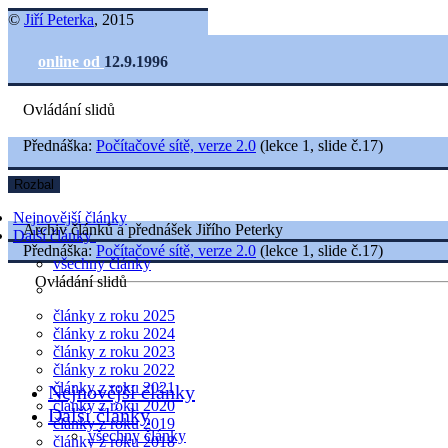
©
Jiří Peterka
, 2015
online od
12.9.1996
Ovládání slidů
Přednáška:
Počítačové sítě, verze 2.0
(lekce 1, slide č.17)
Rozbal
Nejnovější články
Archiv článků a přednášek Jiřího Peterky
Další články
Přednáška:
Počítačové sítě, verze 2.0
(lekce 1, slide č.17)
všechny články
Ovládání slidů
články z roku 2025
články z roku 2024
články z roku 2023
články z roku 2022
články z roku 2021
Nejnovější články
články z roku 2020
Další články
články z roku 2019
všechny články
články z roku 2018