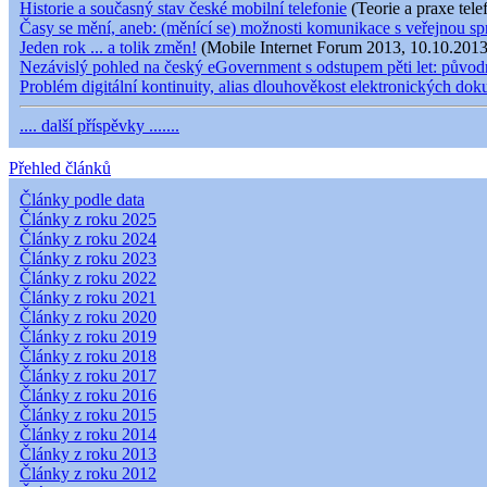
Historie a současný stav české mobilní telefonie
(Teorie a praxe tele
Časy se mění, aneb: (měnící se) možnosti komunikace s veřejnou s
Jeden rok ... a tolik změn!
(Mobile Internet Forum 2013, 10.10.2013
Nezávislý pohled na český eGovernment s odstupem pěti let: původní
Problém digitální kontinuity, alias dlouhověkost elektronických do
.... další příspěvky .......
Přehled článků
Články podle data
Články z roku 2025
Články z roku 2024
Články z roku 2023
Články z roku 2022
Články z roku 2021
Články z roku 2020
Články z roku 2019
Články z roku 2018
Články z roku 2017
Články z roku 2016
Články z roku 2015
Články z roku 2014
Články z roku 2013
Články z roku 2012