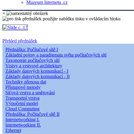
Muzeum Internetu .cz
×
Přehled přednášek
Přednáška: Počítačové sítě I
Základní pojmy a paradigmata světa počítačových sítí
Taxonomie počítačových sítí
Vrstvy a vrstvové architektury
Základy datových komunikací - I
Základy datových komunikací - II
Techniky přenosu dat
Přístupové metody
Síťová vrstva a směrování
Transportní vrstva
Výpočetní model
Cloud Computing
Přednáška: Počítačové sítě II
Internetworking I.
Internetworking II.
Ethernet