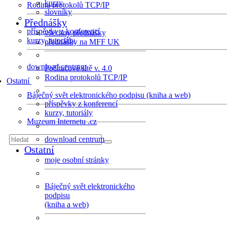
kurzy
Rodina protokolů TCP/IP
slovníky
Přednášky
příspěvky z konferencí
všechny přednášky
kurzy, tutoriály
přednášky na MFF UK
download centrum
Počítačové sítě v. 4.0
Rodina protokolů TCP/IP
Ostatní
Báječný svět elektronického podpisu (kniha a web)
příspěvky z konferencí
kurzy, tutoriály
Muzeum Internetu .cz
download centrum
Ostatní
moje osobní stránky
Báječný svět elektronického
podpisu
(kniha a web)