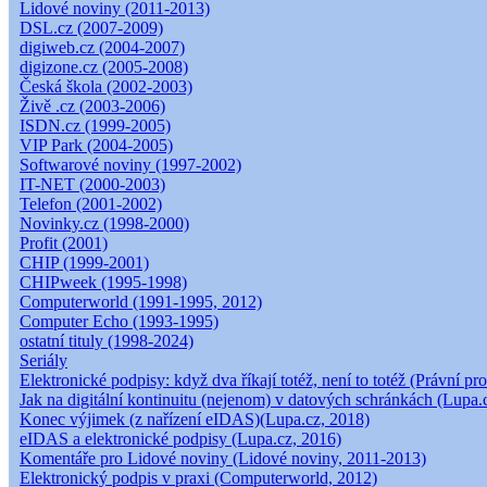
Lidové noviny (2011-2013)
DSL.cz (2007-2009)
digiweb.cz (2004-2007)
digizone.cz (2005-2008)
Česká škola (2002-2003)
Živě .cz (2003-2006)
ISDN.cz (1999-2005)
VIP Park (2004-2005)
Softwarové noviny (1997-2002)
IT-NET (2000-2003)
Telefon (2001-2002)
Novinky.cz (1998-2000)
Profit (2001)
CHIP (1999-2001)
CHIPweek (1995-1998)
Computerworld (1991-1995, 2012)
Computer Echo (1993-1995)
ostatní tituly (1998-2024)
Seriály
Elektronické podpisy: když dva říkají totéž, není to totéž (Právní pro
Jak na digitální kontinuitu (nejenom) v datových schránkách (Lupa.
Konec výjimek (z nařízení eIDAS)(Lupa.cz, 2018)
eIDAS a elektronické podpisy (Lupa.cz, 2016)
Komentáře pro Lidové noviny (Lidové noviny, 2011-2013)
Elektronický podpis v praxi (Computerworld, 2012)