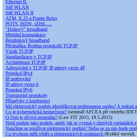
Ethernet II.
Sítě WLAN
Sítě WLAN II
ATM, X.25 a Frame Relay
POTS, ISDN, xDSL ....
"Drátový" broadband
Mobilní komunikace
Bezdrátový broadband
Přednáška: Rodina protokolů TCP/IP
Vznik TCP/IP
Standardizace v TCP/IP
Architektura TCP/IP
Adresování v TCP/IP, IP adresy verze 4P
Protokol IPv4
IP směrování
IP adresy verze 6
Protokol IPv6
Transportní protokoly
Příspěvky z konferencí
Má elektronický podpis identifikovat podepsanou osobu? A pokud a
Co je kybernetická bezpečnost?
(seminář AFCEA při veletrhu IDET
O čem je síťová neutralita?
(Law FIT 2015, 18.5.2015)
Není podpis jako podpis, aneb: jak se vyznat v různých variantách e
Naučíme se používat elektronický podpis? Nebo se za nás bude pod
Co bychom měli vědět o elektronických podpisech
(Krátký tutoriál,