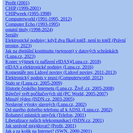
Profit (2001)
CHIP (1999-2001)
CHIPweek (1995-1998)
Computerworld (1991-1995, 2012)
Computer Echo (1993-1995)
ostatní tituly (1998-2024)
Seriály
Elektronické podpisy: když dva říkají totéž, není to totéž (Právní
prostor, 2023)
Jak na digitální kontinuitu (nejenom) v datových schránkách
(Lupa.cz, 2023)
Konec výjimek (z nařízení eIDAS)(Lupa.cz, 2018)
eIDAS a elektronické podpisy (Lupa.cz, 2016)
Komentáře pro Lidové noviny (Lidové noviny, 2011-2013)
Elektronický podpis v praxi (Computerworld, 2012)
Stalo se (Lupa.cz, 2005-2009)
Historie českého Internetu (Lupa.cz, Živě .cz, 2005-2008)
Báječný svět počítačových sítí (PC World, 2005-2007)
Minulý týden (ISDN.cz, 2003-2005)
Neslavné výroky slavných (Lupa.cz, 2002)
Od starého dobrého telefonu až k ADSL (Lupa.cz, 2002)
Bohatství místních smyček (Telefon, 2001)
Liberalizace našich telekomunikací (ISDN.cz, 2001)
Jak správně m(a)ilovat? (Profit, 2001)
Jak a za kolik na Internet? (SWN, 2000-2001)