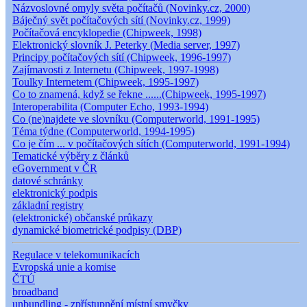
Názvoslovné omyly světa počítačů (Novinky.cz, 2000)
Báječný svět počítačových sítí (Novinky.cz, 1999)
Počítačová encyklopedie (Chipweek, 1998)
Elektronický slovník J. Peterky (Media server, 1997)
Principy počítačových sítí (Chipweek, 1996-1997)
Zajímavosti z Internetu (Chipweek, 1997-1998)
Toulky Internetem (Chipweek, 1995-1997)
Co to znamená, když se řekne ......(Chipweek, 1995-1997)
Interoperabilita (Computer Echo, 1993-1994)
Co (ne)najdete ve slovníku (Computerworld, 1991-1995)
Téma týdne (Computerworld, 1994-1995)
Co je čím ... v počítačových sítích (Computerworld, 1991-1994)
Tematické výběry z článků
eGovernment v ČR
datové schránky
elektronický podpis
základní registry
(elektronické) občanské průkazy
dynamické biometrické podpisy (DBP)
Regulace v telekomunikacích
Evropská unie a komise
ČTÚ
broadband
unbundling - zpřístupnění místní smyčky