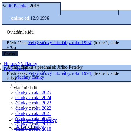
©
Jiří Peterka
, 2015
online od
12.9.1996
Ovládání slidů
Přednáška:
Velký síťový tutoriál (z roku 1994)
(lekce 1, slide
č.38)
Rozbal
Nejnovější články
Archiv článků a přednášek Jiřího Peterky
Další články
Přednáška:
Velký síťový tutoriál (z roku 1994)
(lekce 1, slide
všechny články
č.38)
Ovládání slidů
články z roku 2025
články z roku 2024
články z roku 2023
články z roku 2022
články z roku 2021
články z roku 2020
Nejnovější články
články z roku 2019
Další články
články z roku 2018