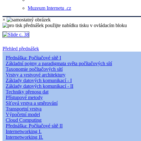
Muzeum Internetu .cz
×
Přehled přednášek
Přednáška: Počítačové sítě I
Základní pojmy a paradigmata světa počítačových sítí
Taxonomie počítačových sítí
Vrstvy a vrstvové architektury
Základy datových komunikací - I
Základy datových komunikací - II
Techniky přenosu dat
Přístupové metody
Síťová vrstva a směrování
Transportní vrstva
Výpočetní model
Cloud Computing
Přednáška: Počítačové sítě II
Internetworking I.
Internetworking II.