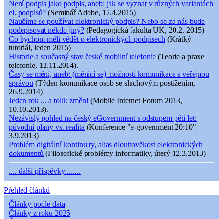
Není podpis jako podpis, aneb: jak se vyznat v různých variantách
el. podpisů?
(Seminář Adobe, 17.4.2015)
Naučíme se používat elektronický podpis? Nebo se za nás bude
podepisovat někdo jiný?
(Pedagogická fakulta UK, 20.2. 2015)
Co bychom měli vědět o elektronických podpisech
(Krátký
tutoriál, leden 2015)
Historie a současný stav české mobilní telefonie
(Teorie a praxe
telefonie, 12.11.2014).
Časy se mění, aneb: (měnící se) možnosti komunikace s veřejnou
správou
(Týden komunikace osob se sluchovým postižením,
26.9.2014)
Jeden rok ... a tolik změn!
(Mobile Internet Forum 2013,
10.10.2013).
Nezávislý pohled na český eGovernment s odstupem pěti let:
původní plány vs. realita
(Konference "e-government 20:10",
3.9.2013)
Problém digitální kontinuity, alias dlouhověkost elektronických
dokumentů
(Filosofické problémy informatiky, úterý 12.3.2013)
.... další příspěvky .......
Přehled článků
Články podle data
Články z roku 2025