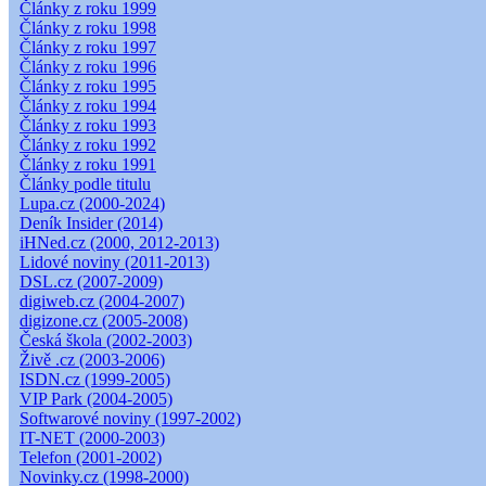
Články z roku 1999
Články z roku 1998
Články z roku 1997
Články z roku 1996
Články z roku 1995
Články z roku 1994
Články z roku 1993
Články z roku 1992
Články z roku 1991
Články podle titulu
Lupa.cz (2000-2024)
Deník Insider (2014)
iHNed.cz (2000, 2012-2013)
Lidové noviny (2011-2013)
DSL.cz (2007-2009)
digiweb.cz (2004-2007)
digizone.cz (2005-2008)
Česká škola (2002-2003)
Živě .cz (2003-2006)
ISDN.cz (1999-2005)
VIP Park (2004-2005)
Softwarové noviny (1997-2002)
IT-NET (2000-2003)
Telefon (2001-2002)
Novinky.cz (1998-2000)