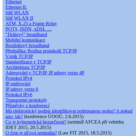
Ethernet
Ethernet II.
Sítě WLAN
Sítě WLAN II
ATM, X.25 a Frame Relay
POTS, ISDN, xDSL ....
"Drátový" broadband
Mobilní komunikace
Bezdrátový broadband
Přednáška: Rodina protokolů TCP/IP
Vznik TCP/IP
Standardizace v TCP/IP
Architektura TCP/IP
Adresování v TCP/IP, IP adresy verze 4P
Protokol IPv4
IP směrování
IP adresy verze 6
Protokol IPv6
Transportní protokoly
Příspěvky z konferencí
Má elektronický podpis identifikovat podepsanou osobu? A pokud
ano: jak?
(konference ÚOOÚ, 2.6.2015)
Co je kybernetická bezpečnost?
(seminář AFCEA při veletrhu
IDET 2015, 20.5.2015)
O čem je síťová neutralita?
(Law FIT 2015, 18.5.2015)