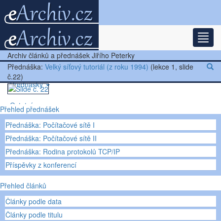
Rozba
Nejnovější články
Archiv článků a přednášek Jiřího Peterky
Další články
Přednáška:
Velký síťový tutoriál (z roku 1994)
(lekce 1, slide
č.22)
Přednášky
Ostatní
Přehled přednášek
Přednáška: Počítačové sítě I
Přednáška: Počítačové sítě II
Přednáška: Rodina protokolů TCP/IP
Příspěvky z konferencí
Přehled článků
Články podle data
Články podle titulu