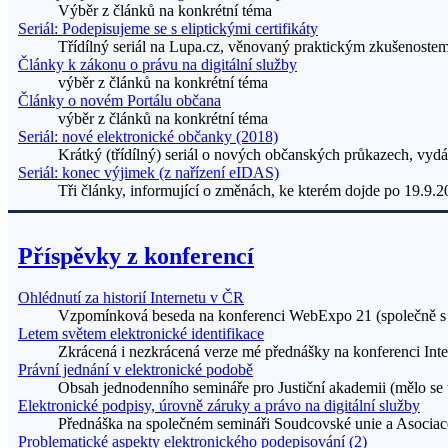
Výběr z článků na konkrétní téma
Seriál: Podepisujeme se s eliptickými certifikáty
Třídílný seriál na Lupa.cz, věnovaný praktickým zkušenostem s
Články k zákonu o právu na digitální služby
výběr z článků na konkrétní téma
Články o novém Portálu občana
výběr z článků na konkrétní téma
Seriál: nové elektronické občanky (2018)
Krátký (třídílný) seriál o nových občanských průkazech, vy
Seriál: konec výjimek (z nařízení eIDAS)
Tři články, informující o změnách, ke kterém dojde po 19.9.
Příspěvky z konferencí
Ohlédnutí za historií Internetu v ČR
Vzpomínková beseda na konferenci WebExpo 21 (společně 
Letem světem elektronické identifikace
Zkrácená i nezkrácená verze mé přednášky na konferenci Inte
Právní jednání v elektronické podobě
Obsah jednodenního semináře pro Justiční akademii (mělo se 
Elektronické podpisy, úrovně záruky a právo na digitální služby
Přednáška na společném semináři Soudcovské unie a Asociac
Problematické aspekty elektronického podepisování (2)