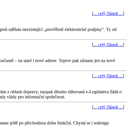
[
... celý článek ...
]
sů udělala neexistující „prověřené elektronické podpisy“. Ty od
[
... celý článek ...
]
oučasně – na staré i nové adrese. Teprve pak zůstane jen na nové
[
... celý článek ...
]
tům z oblasti dopravy, naopak dlouho slibovaná e-Legislativa žádá o
dy vlády pro informační společnost.
[
... celý článek ...
]
stane ještě po přechodnou dobu funkční. Chystá se i redesign