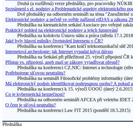
Druhá (a rozšířená) verze přednášky, pro pracovníky NÚKIB
Seznámení s el. podpisy a Problematické aspekty elektronického po
Dvě přednášky na odborném semináři na téma "Zneužitelné sl
Elektronické podpisy a pečetě ve světle nařízení eIDAS a zákona 2
Přednáška na ktematickém setkání Asociace pro veřejné zakáz
Praktický pohled na elektronické podpisy a jejich fungování
Přednáška na kolokviu Ústavu státu a práva (středa 17.1.2018
Jaké byly hlavní milníky čtvrtstoletí Internetu v ČR?
Přednáška na konferenci "Kam kráčí telekomunikační sítě 201
Internetová archeologie: jak Internet vypadal kdysi dávno
Přednáška na Setkání při příležitosti 25. výročí připojení ČR 
Přístup vs. připojení, aneb mají se zákony vyjadřovat přesně?
Přednáška na konferenci CZ.NIC: Internet a technologie (stře
Potřebujeme síťovou neutralitu?
Přednáška na semináři Filosofické problémy informatiky (úte
Má elektronický podpis identifikovat podepsanou osobu? A pokud a
Přednáška na konferenci k 15. výročí ÚOOÚ (úterý 2.6.2015
Co je kybernetická bezpečnost?
Přednáška na odborném semináři AFCEA při veletrhu IDET 2
O čem je síťová neutralita?
Přednáška na konferenci Law FIT 2015 (pondělí 18.5.2015)
Přednáška