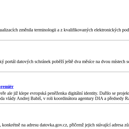
izacích změnila terminologii a z kvalifikovaných elektronických podpi
tský portál datových schránek poběží ještě dva měsíce na dvou místech s
premiér
ale již klepe evropská peněženka digitální identity. Dařilo se projek
a vlády Andrej Babiš, v roli koordinátora agentury DIA a předsedy Ra
onkrétně na adresu datovka.gov.cz, přičemž jejich stávající adresa zů