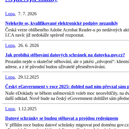
Lupa
, 7. 7. 2026
Nelekejte se, kvalifikované elektronické podpisy nezanikly
Česká verze oblíbeného Adobe Acrobat Reader-u po nedávných aktual
I.CA navíc již nedokáže správně rozpoznat.
Lupa
, 26. 6. 2026
Jak probíhá stěhování datových schránek na datovka.gov.cz?
Prozatím nejde o skutečné stěhování, ale o jakési „zdvojení“: klien
adrese, a z té původní budou uživatelé přesměrováváni.
Lupa
, 29.12.2025
Český eGovernment v roce 2025: dohled nad ním převzal sám 
Naše eDoklady se během sněmovních voleb moc neosvědčily, na dveře 
další odklad. Nově bude na český eGovernment dohlížet sám předsed
Lupa
, 1.12.2025
Datové schránky se budou stěhovat a projdou redesignem
V příštím roce budou datové schránky migrovat pod doménu gov.cz, k