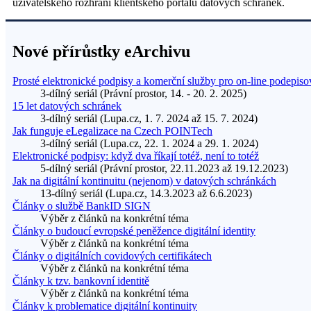
uživatelského rozhraní klientského portálu datových schránek.
Nové přírůstky eArchivu
Prosté elektronické podpisy a komerční služby pro on-line podepiso
3-dílný seriál (Právní prostor, 14. - 20. 2. 2025)
15 let datových schránek
3-dílný seriál (Lupa.cz, 1. 7. 2024 až 15. 7. 2024)
Jak funguje eLegalizace na Czech POINTech
3-dílný seriál (Lupa.cz, 22. 1. 2024 a 29. 1. 2024)
Elektronické podpisy: když dva říkají totéž, není to totéž
5-dílný seriál (Právní prostor, 22.11.2023 až 19.12.2023)
Jak na digitální kontinuitu (nejenom) v datových schránkách
13-dílný seriál (Lupa.cz, 14.3.2023 až 6.6.2023)
Články o službě BankID SIGN
Výběr z článků na konkrétní téma
Články o budoucí evropské peněžence digitální identity
Výběr z článků na konkrétní téma
Články o digitálních covidových certifikátech
Výběr z článků na konkrétní téma
Články k tzv. bankovní identitě
Výběr z článků na konkrétní téma
Články k problematice digitální kontinuity