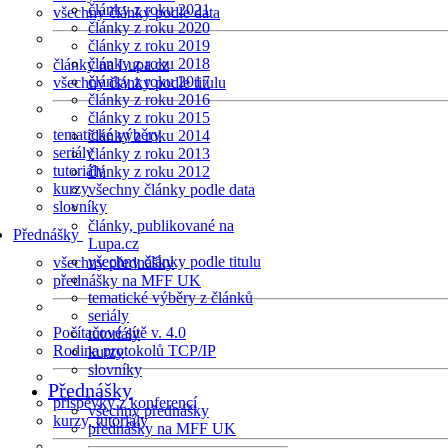
články z roku 2021
všechny články podle data
články z roku 2020
články z roku 2019
články z roku 2018
články na Lupa.cz
články z roku 2017
všechny články podle titulu
články z roku 2016
články z roku 2015
tematické výběry
články z roku 2014
seriály
články z roku 2013
tutoriály
články z roku 2012
kurzy
všechny články podle data
slovníky
články, publikované na
Přednášky
Lupa.cz
všechny články podle titulu
všechny přednášky
přednášky na MFF UK
tematické výběry z článků
seriály
Počítačové sítě v. 4.0
tutoriály
Rodina protokolů TCP/IP
kurzy
slovníky
Přednášky
příspěvky z konferencí
všechny přednášky
kurzy, tutoriály
přednášky na MFF UK