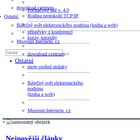
download centrum
Počítačové sítě v. 4.0
Rodina protokolů TCP/IP
Ostatní
Báječný svět elektronického podpisu (kniha a web)
příspěvky z konferencí
kurzy, tutoriály
Muzeum Internetu .cz
download centrum
Ostatní
moje osobní stránky
Báječný svět elektronického
podpisu
(kniha a web)
Muzeum Internetu .cz
×
Nejnovější články