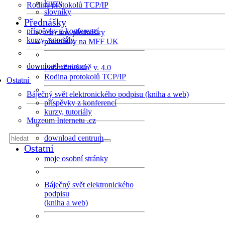
kurzy
Rodina protokolů TCP/IP
slovníky
Přednášky
příspěvky z konferencí
všechny přednášky
kurzy, tutoriály
přednášky na MFF UK
download centrum
Počítačové sítě v. 4.0
Rodina protokolů TCP/IP
Ostatní
Báječný svět elektronického podpisu (kniha a web)
příspěvky z konferencí
kurzy, tutoriály
Muzeum Internetu .cz
download centrum
Ostatní
moje osobní stránky
Báječný svět elektronického
podpisu
(kniha a web)