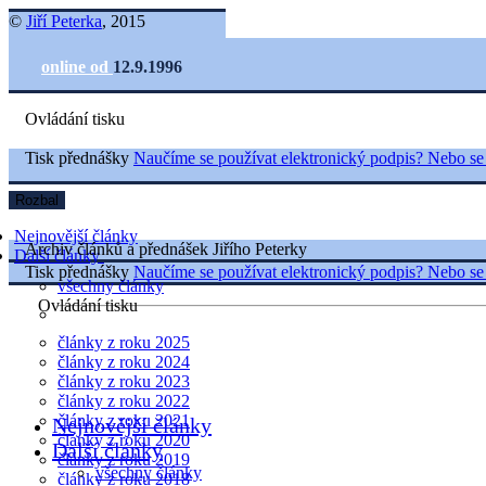
©
Jiří Peterka
, 2015
online od
12.9.1996
Ovládání tisku
Tisk přednášky
Naučíme se používat elektronický podpis? Nebo se
Rozbal
Nejnovější články
Archiv článků a přednášek Jiřího Peterky
Další články
Tisk přednášky
Naučíme se používat elektronický podpis? Nebo se
všechny články
Ovládání tisku
články z roku 2025
články z roku 2024
články z roku 2023
články z roku 2022
články z roku 2021
Nejnovější články
články z roku 2020
Další články
články z roku 2019
všechny články
články z roku 2018