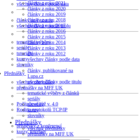
články z roku 2021
všechny články podle data
články z roku 2020
články z roku 2019
články z roku 2018
články na Lupa.cz
články z roku 2017
všechny články podle titulu
články z roku 2016
články z roku 2015
tematické výběry
články z roku 2014
seriály
články z roku 2013
tutoriály
články z roku 2012
kurzy
všechny články podle data
slovníky
články, publikované na
Přednášky
Lupa.cz
všechny články podle titulu
všechny přednášky
přednášky na MFF UK
tematické výběry z článků
seriály
Počítačové sítě v. 4.0
tutoriály
Rodina protokolů TCP/IP
kurzy
slovníky
Přednášky
příspěvky z konferencí
všechny přednášky
kurzy, tutoriály
přednášky na MFF UK