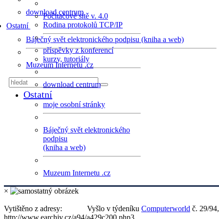
download centrum
Počítačové sítě v. 4.0
Rodina protokolů TCP/IP
Ostatní
Báječný svět elektronického podpisu (kniha a web)
příspěvky z konferencí
kurzy, tutoriály
Muzeum Internetu .cz
download centrum
Ostatní
moje osobní stránky
Báječný svět elektronického
podpisu
(kniha a web)
Muzeum Internetu .cz
×
Vytištěno z adresy:
Vyšlo v týdeníku
Computerworld
č. 29/94,
http://www.earchiv.cz/a94/a429c200.php3