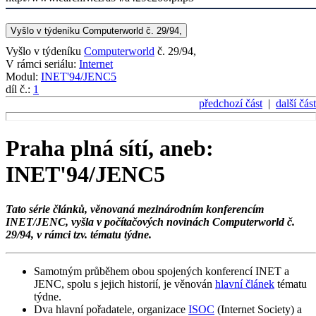
Vyšlo v týdeníku Computerworld č. 29/94,
Vyšlo v týdeníku
Computerworld
č. 29/94,
V rámci seriálu:
Internet
Modul:
INET'94/JENC5
díl č.:
1
předchozí část
|
další část
Praha plná sítí, aneb:
INET'94/JENC5
Tato série článků, věnovaná mezinárodním konferencím
INET/JENC, vyšla v počítačových novinách Computerworld č.
29/94, v rámci tzv. tématu týdne.
Samotným průběhem obou spojených konferencí INET a
JENC, spolu s jejich historií, je věnován
hlavní článek
tématu
týdne.
Dva hlavní pořadatele, organizace
ISOC
(Internet Society) a