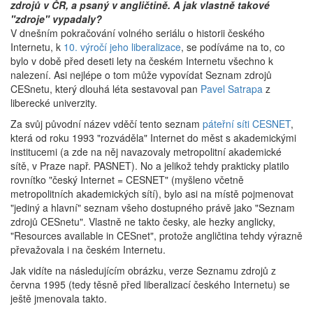
zdrojů v ČR, a psaný v angličtině. A jak vlastně takové
"zdroje" vypadaly?
V dnešním pokračování volného seriálu o historii českého
Internetu, k
10. výročí jeho liberalizace
, se podíváme na to, co
bylo v době před deseti lety na českém Internetu všechno k
nalezení. Asi nejlépe o tom může vypovídat Seznam zdrojů
CESnetu, který dlouhá léta sestavoval pan
Pavel Satrapa
z
liberecké univerzity.
Za svůj původní název vděčí tento seznam
páteřní síti CESNET
,
která od roku 1993 "rozváděla" Internet do měst s akademickými
institucemi (a zde na něj navazovaly metropolitní akademické
sítě, v Praze např. PASNET). No a jelikož tehdy prakticky platilo
rovnítko "český Internet = CESNET" (myšleno včetně
metropolitních akademických sítí), bylo asi na místě pojmenovat
"jediný a hlavní" seznam všeho dostupného právě jako "Seznam
zdrojů CESnetu". Vlastně ne takto česky, ale hezky anglicky,
"Resources available in CESnet", protože angličtina tehdy výrazně
převažovala i na českém Internetu.
Jak vidíte na následujícím obrázku, verze Seznamu zdrojů z
června 1995 (tedy těsně před liberalizací českého Internetu) se
ještě jmenovala takto.