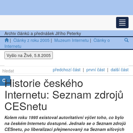
Nejnovější články
Rozba
Další články
Archiv článků a přednášek Jiřího Peterky
|
Články z roku 2005
|
Muzeum Internetu
|
Články o
Přednášky
Internetu
Ostatní
Vyšlo na Živě, 5.8.2005
předchozí část
|
první část
|
další část
Historie českého
Internetu: Seznam zdrojů
CESnetu
Kolem roku 1995 existoval autoritativní výčet toho, co bylo
na českém Internetu dostupné. Jednalo se o Seznam zdrojů
CESnetu, po liberalizaci přejmenovaný na Seznam síťových