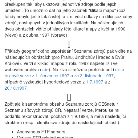
přeskupen tak, aby ukazoval jednotlivé zdroje podle jejich
umístění. To umožnilo dát na jeho začátek "klikací mapu" (což
tehdy nebylo ještě tak časté), a z ní vést odkazy na dílčí seznamy
zdrojů, dostupných v jednotlivých lokalitách. Na následujících
dvou obrázcích vidíte příklady této klikací mapy z května 1996
(vlevo) a z dubna 1997 (vpravo)
Příklady geografického uspořádání Seznamu zdrojů pak vidíte na
následujících obrázcích (pro Prahu, Jindřichův Hradec a Dvůr
Králové). Verzi s klikací mapou z roku 1997 najdete již i ve
webovém archivu (
zde
). Na živo si můžete prohlédnout i
čistě
textové verze z 1. července 1997
a
ze 3. listopadu 1997
,
případně vyzkoušet hypertextové verze z
1.7.1997
a z
20.10.1997
Zpět ale k samotnému obsahu Seznamu zdrojů CESnetu /
Seznamu síťových zdrojů ČR. Nejstarší verze, kterou se mi
podařilo rekonstruovat, pochází z 1.9.1994, a měla následující
strukturu (resp.: členila své zdroje do následujících oblastí):
Anonymous FTP servers
Various FTP related services