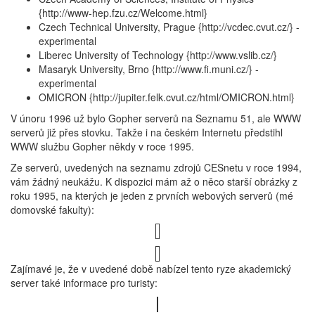
{http://www-hep.fzu.cz/Welcome.html}
Czech Technical University, Prague {http://vcdec.cvut.cz/} -
experimental
Liberec University of Technology {http://www.vslib.cz/}
Masaryk University, Brno {http://www.fi.muni.cz/} -
experimental
OMICRON {http://jupiter.felk.cvut.cz/html/OMICRON.html}
V únoru 1996 už bylo Gopher serverů na Seznamu 51, ale WWW
serverů již přes stovku. Takže i na českém Internetu předstihl
WWW službu Gopher někdy v roce 1995.
Ze serverů, uvedených na seznamu zdrojů CESnetu v roce 1994,
vám žádný neukážu. K dispozici mám až o něco starší obrázky z
roku 1995, na kterých je jeden z prvních webových serverů (mé
domovské fakulty):
Zajímavé je, že v uvedené době nabízel tento ryze akademický
server také informace pro turisty: