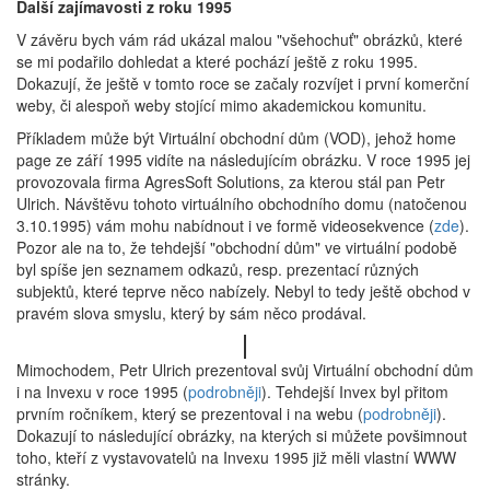
Další zajímavosti z roku 1995
V závěru bych vám rád ukázal malou "všehochuť" obrázků, které
se mi podařilo dohledat a které pochází ještě z roku 1995.
Dokazují, že ještě v tomto roce se začaly rozvíjet i první komerční
weby, či alespoň weby stojící mimo akademickou komunitu.
Příkladem může být Virtuální obchodní dům (VOD), jehož home
page ze září 1995 vidíte na následujícím obrázku. V roce 1995 jej
provozovala firma AgresSoft Solutions, za kterou stál pan Petr
Ulrich. Návštěvu tohoto virtuálního obchodního domu (natočenou
3.10.1995) vám mohu nabídnout i ve formě videosekvence (
zde
).
Pozor ale na to, že tehdejší "obchodní dům" ve virtuální podobě
byl spíše jen seznamem odkazů, resp. prezentací různých
subjektů, které teprve něco nabízely. Nebyl to tedy ještě obchod v
pravém slova smyslu, který by sám něco prodával.
Mimochodem, Petr Ulrich prezentoval svůj Virtuální obchodní dům
i na Invexu v roce 1995 (
podrobněji
). Tehdejší Invex byl přitom
prvním ročníkem, který se prezentoval i na webu (
podrobněji
).
Dokazují to následující obrázky, na kterých si můžete povšimnout
toho, kteří z vystavovatelů na Invexu 1995 již měli vlastní WWW
stránky.