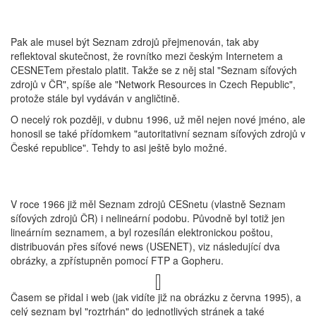
Pak ale musel být Seznam zdrojů přejmenován, tak aby
reflektoval skutečnost, že rovnítko mezi českým Internetem a
CESNETem přestalo platit. Takže se z něj stal "Seznam síťových
zdrojů v ČR", spíše ale "Network Resources in Czech Republic",
protože stále byl vydáván v angličtině.
O necelý rok později, v dubnu 1996, už měl nejen nové jméno, ale
honosil se také přídomkem "autoritativní seznam síťových zdrojů v
České republice". Tehdy to asi ještě bylo možné.
V roce 1966 již měl Seznam zdrojů CESnetu (vlastně Seznam
síťových zdrojů ČR) i nelineární podobu. Původně byl totiž jen
lineárním seznamem, a byl rozesílán elektronickou poštou,
distribuován přes síťové news (USENET), viz následující dva
obrázky, a zpřístupněn pomocí FTP a Gopheru.
Časem se přidal i web (jak vidíte již na obrázku z června 1995), a
celý seznam byl "roztrhán" do jednotlivých stránek a také