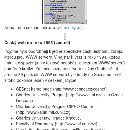
Nebo třeba seznam mirrorů (viz
minulý díl
):
Český web do roku 1995 (včetně)
Pojďme nyní podrobněji k jedné specifické části Seznamu zdrojů,
kterou jsou WWW servery. V nejstarší verzi z roku 1994, kterou
mám k dispozici (jen v textové podobě), je seznam WWW serverů
poměrně krátký. Zatímco seznam serverů služby Gopher čítal
přesně 30 položek, WWW serverů bylo tehdy na Seznamu jen 9,
z toho dokonce jeden v českém jazyce!
CESnet home page {http://www.cesnet.cz/cesnet}
Charles University, Prague {http://www.cuni.cz/} - In Czech
language
Charles University, Prague, CIPRO Centre
{http://www.karlin.mff.cuni.cz/}
Charles University, Hradec Kralove,
Faculty of Pharmacy {http://www.faf.cuni.cz/}
Czech Academy of Sciences, Institute of Physics