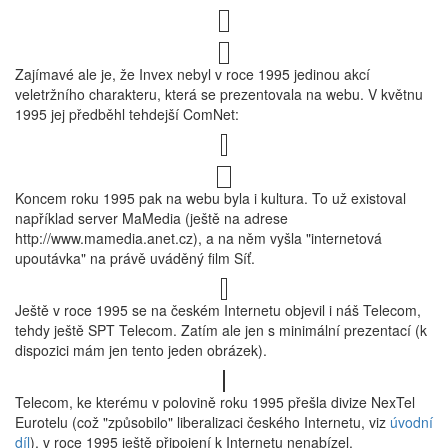
Zajímavé ale je, že Invex nebyl v roce 1995 jedinou akcí
veletržního charakteru, která se prezentovala na webu. V květnu
1995 jej předběhl tehdejší ComNet:
Koncem roku 1995 pak na webu byla i kultura. To už existoval
například server MaMedia (ještě na adrese
http://www.mamedia.anet.cz), a na něm vyšla "internetová
upoutávka" na právě uváděný film Síť.
Ještě v roce 1995 se na českém Internetu objevil i náš Telecom,
tehdy ještě SPT Telecom. Zatím ale jen s minimální prezentací (k
dispozici mám jen tento jeden obrázek).
Telecom, ke kterému v polovině roku 1995 přešla divize NexTel
Eurotelu (což "způsobilo" liberalizaci českého Internetu, viz
úvodní
díl
), v roce 1995 ještě připojení k Internetu nenabízel.