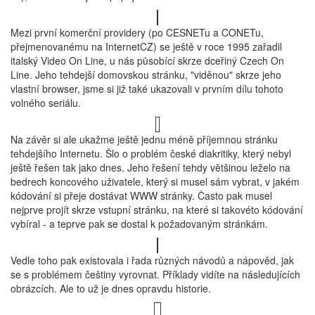
Mezi první komerční providery (po CESNETu a CONETu,
přejmenovanému na InternetCZ) se ještě v roce 1995 zařadil
italský Video On Line, u nás působící skrze dceřiný Czech On
Line. Jeho tehdejší domovskou stránku, "viděnou" skrze jeho
vlastní browser, jsme si již také ukazovali v prvním dílu tohoto
volného seriálu.
Na závěr si ale ukažme ještě jednu méně příjemnou stránku
tehdejšího Internetu. Šlo o problém české diakritiky, který nebyl
ještě řešen tak jako dnes. Jeho řešení tehdy většinou leželo na
bedrech koncového uživatele, který si musel sám vybrat, v jakém
kódování si přeje dostávat WWW stránky. Často pak musel
nejprve projít skrze vstupní stránku, na které si takovéto kódování
vybíral - a teprve pak se dostal k požadovaným stránkám.
Vedle toho pak existovala i řada různých návodů a nápověd, jak
se s problémem češtiny vyrovnat. Příklady vidíte na následujících
obrázcích. Ale to už je dnes opravdu historie.