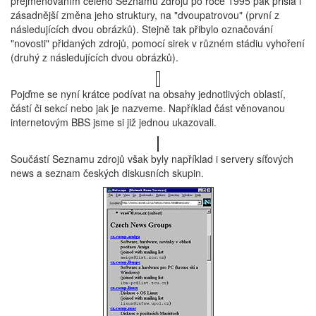
přejmenováním celého Seznamu zdrojů po roce 1995 pak přišla i
zásadnější změna jeho struktury, na "dvoupatrovou" (první z
následujících dvou obrázků). Stejně tak přibylo označování
"novosti" přidaných zdrojů, pomocí sirek v různém stádiu vyhoření
(druhý z následujících dvou obrázků).
Pojďme se nyní krátce podívat na obsahy jednotlivých oblastí,
částí či sekcí nebo jak je nazveme. Například část věnovanou
internetovým BBS jsme si již jednou ukazovali.
Součástí Seznamu zdrojů však byly například i servery síťových
news a seznam českých diskusních skupin.