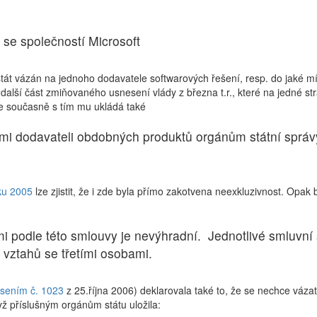
 se společností Microsoft
š stát vázán na jednoho dodavatele softwarových řešení, resp. do jaké m
 další část zmiňovaného usnesení vlády z března t.r., které na jedné st
ale současně s tím mu ukládá také
i dodavateli obdobných produktů orgánům státní správy
ku 2005
lze zjistit, že i zde byla přímo zakotvena neexkluzivnost. Opak b
i podle této smlouvy je nevýhradní. Jednotlivé smluvní 
vztahů se třetími osobami.
sením č. 1023
z 25.října 2006) deklarovala také to, že se nechce váza
yž příslušným orgánům státu uložila: