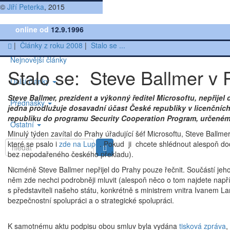
©
Jiří Peterka
, 2015
online od
12.9.1996
|
Články z roku 2008
|
Stalo se ...
Nejnovější články
Stalo se: Steve Ballmer v 
Další články
Steve Ballmer, prezident a výkonný ředitel Microsoftu, nepřije
Přednášky
jedna prodlužuje dosavadní účast České republiky v licenčníc
republiku do programu Security Cooperation Program, určené
Ostatní
Minulý týden zavítal do Prahy úřadující šéf Microsoftu, Steve Ballm
které se psalo i
zde na Lupě
. Pokud ji chcete shlédnout alespoň d
bez nepodařeného českého překladu).
Nicméně Steve Ballmer nepřijel do Prahy pouze řečnit. Součástí jeh
něm zde nechci podrobněji mluvit (alespoň něco o tom najdete např
s představiteli našeho státu, konkrétně s ministrem vnitra Ivanem
bezpečnostní spolupráci a o strategické spolupráci.
K samotnému aktu podpisu obou smluv byla vydána
tisková zpráva
,