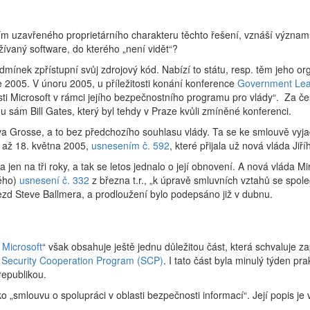
ím uzavřeného proprietárního charakteru těchto řešení, vznáší význa
žívaný software, do kterého „není vidět“?
mínek zpřístupní svůj zdrojový kód. Nabízí to státu, resp. těm jeho o
e 2005. V únoru 2005, u příležitosti konání konference
Government Le
 Microsoft v rámci jejího bezpečnostního programu pro vlády“. Za čes
 sám Bill Gates, který byl tehdy v Praze kvůli zmíněné konferenci.
ava Grosse, a to bez předchozího souhlasu vlády. Ta se ke smlouvě vyj
o až 18. května 2005,
usnesením č. 592
, které přijala už nová vláda Jiř
jen na tři roky, a tak se letos jednalo o její obnovení. A nová vláda M
ného)
usnesení č. 332
z března t.r., „k úpravě smluvních vztahů se spole
ezd Steve Ballmera, a prodloužení bylo podepsáno již v dubnu.
 Microsoft
“ však obsahuje ještě jednu důležitou část, která schvaluje z
u
Security Cooperation Program (SCP)
. I tato část byla minulý týden pra
epublikou.
o „smlouvu o spolupráci v oblasti bezpečnosti informací“. Její popis je 