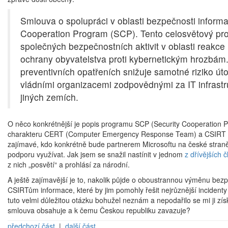
Smlouva o spolupráci v oblasti bezpečnosti informa
Cooperation Program (SCP). Tento celosvětový pro
společných bezpečnostních aktivit v oblasti reakce
ochrany obyvatelstva proti kybernetickým hrozbám.
preventivních opatřeních snižuje samotné riziko út
vládními organizacemi zodpovědnými za IT infrastr
jiných zemích.
O něco konkrétnější je popis programu SCP (Security Cooperation
charakteru CERT (Computer Emergency Response Team) a CSIRT (Com
zajímavé, kdo konkrétně bude partnerem Microsoftu na české straně:
podporu využívat. Jak jsem se snažil nastínit v jednom
z dřívějších 
z nich „posvětí“ a prohlásí za národní.
A ještě zajímavější je to, nakolik půjde o oboustrannou výměnu bez
CSIRTům informace, které by jim pomohly řešit nejrůznější incident
tuto velmi důležitou otázku bohužel neznám a nepodařilo se mi ji zí
smlouva obsahuje a k čemu Českou republiku zavazuje?
předchozí část
|
další část