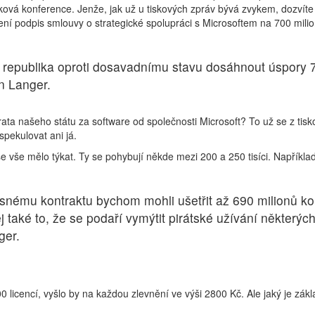
sková konference. Jenže, jak už u tiskových zpráv bývá zvykem, dozvíte 
ení podpis smlouvy o strategické spolupráci s Microsoftem na 700 milio
 republika oproti dosavadnímu stavu dosáhnout úspory 
an Langer.
rata našeho státu za software od společnosti Microsoft? To už se z tis
spekulovat ani já.
se vše mělo týkat. Ty se pohybují někde mezi 200 a 250 tisíci. Napříkla
časnému kontraktu bychom mohli ušetřit až 690 milionů ko
ěj také to, že se podaří vymýtit pirátské užívání některýc
ger.
icencí, vyšlo by na každou zlevnění ve výši 2800 Kč. Ale jaký je zákla