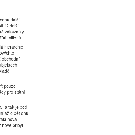
sahu další
 již delší
lké zákazníky
700 milionů.
á hierarchie
kovýchto
Z obchodní
ubjektech
kladě
ft pouze
ády pro státní
5, a tak je pod
ní až o pět dnů
tala nová
 nově přibyl