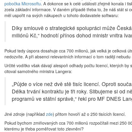
pobočka Microsoftu
. A dokonce se k celé události zřejmě konala i ti
zcela základní informace. V daném případě třeba to, že náš stát si c
měl uspořit na svých nákupech u tohoto dodavatele softwaru:
Díky smlouvě o strategické spolupráci může Česká
miliónů Kč,“ hodnotí přínos dohod ministr vnitra Iv
Pokud tedy úspora dosahuje cca 700 milionů, jak velká je celková út
nedozvíte. A při absenci relevantních informací o tom raději nebudu 
Určité vodítko však dávají alespoň odhady počtu licencí, kterých by 
citoval samotného ministra Langera:
„Půjde o více než dvě stě tisíc licencí. Oproti sou
Délka trvání kontraktu je tři roky. Slibujeme si od n
programů ve státní správě,“ řekl pro MF DNES Lan
Jiné zdroje (například
zde
) přitom hovoří až o 250 tisících licencí.
Pokud bychom zmiňovaných cca 700 milionů rozpočítali mezi 250 000 l
kterému je třeba poměřovat toto zlevnění?