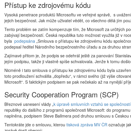
Přístup ke zdrojovému kódu
Vysoká penetrace produktů Microsoftu ve veřejné správě, s uvážen
jejich bezpečnost. Jak může uživatel vědět, co všechno dělá jím pou
Tento problém se zatím kompenzuje tím, že Microsoft za určitých pod
zabývají bezpečností. Česká republika tuto možnost využila již v roc
byla
podepsána
„Smlouva o přístupu ke zdrojovému kódu společnosti
podepsal ředitel Národního bezpečnostního úřadu a za druhou stranu
Zajímavé přitom je, že podpis se odehrál ještě za panování Stanisl
jejím podpisu, takže ji vlastně spíše schvalovala. Jenže k tomu došl
Nicméně i tato smlouva o přístupu ke zdrojovému kódu byla uzavřena 
toto prodloužení schválila „dopředu“, v rámci svého (již výše citova
Microsoft“. S faktickým podpisem se pak nečekalo až na nynější příj
Security Cooperation Program (SCP)
Březnové usnesení vlády „
k úpravě smluvních vztahů se společností
republiky do dalšího z programů společnosti Microsoft: do program
naplněna, podpisem Steve Ballmera pod druhou smlouvu s Českou r
Tentokráte jde o smlouvu, kterou
tisková zpráva MV ČR
označuje jak
zprávě dosti obecný: