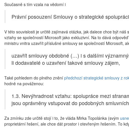
Současně s tím vzala na vědomí i
Právní posouzení Smlouvy o strategické spolupráci
V této souvislosti je určitě zajímavá otázka, jak dalece chce být ná
vztahy se společností Microsoft jako exkluzivní. Na to dává odpověď
ministru vnitra uzavřít příslušné smlouvy se společností Microsoft, 
uzavřít smlouvy obdobné (…) i s dalšími významným
li dodavatelé o uzavření takové smlouvy zájem,
Také pohledem do plného znění
předchozí strategické smlouvy z ro
hodně na pováženou:
1.3. Nevýhradnost vztahu: spolupráce mezi stranam
jsou oprávněny vstupovat do podobných smluvních 
Za zmínku zde určitě stojí i to, že vláda Mirka Topolánka (svým
usne
proprietární řešení, ale chce dát prostor i otevřeným řešením. To kd