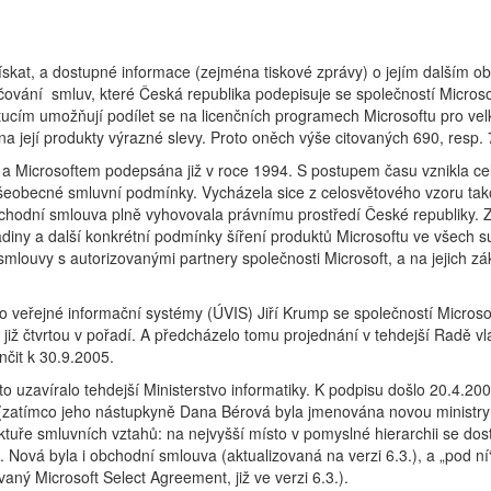
skat, a dostupné informace (zejména tiskové zprávy) o jejím dalším ob
ačování smluv, které Česká republika podepisuje se společností Microsoft
itucím umožňují podílet se na licenčních programech Microsoftu pro ve
 na její produkty výrazné slevy. Proto oněch výše citovaných 690, resp. 
 a Microsoftem podepsána již v roce 1994. S postupem času vznikla cel
 všeobecné smluvní podmínky. Vycházela sice z celosvětového vzoru ta
bchodní smlouva plně vyhovovala právnímu prostředí České republiky. 
iny a další konkrétní podmínky šíření produktů Microsoftu ve všech s
smlouvy s autorizovanými partnery společnosti Microsoft, a na jejich zá
o veřejné informační systémy (ÚVIS) Jiří Krump se společností Microso
 již čtvrtou v pořadí. A předcházelo tomu projednání v tehdejší Radě vl
nčit k 30.9.2005.
 uzavíralo tehdejší Ministerstvo informatiky. K podpisu došlo 20.4.200
 (zatímco jeho nástupkyně Dana Bérová byla jmenována novou ministry
uktuře smluvních vztahů: na nejvyšší místo v pomyslné hierarchii se dos
 Nová byla i obchodní smlouva (aktualizovaná na verzi 6.3.), a „pod ní“
ný Microsoft Select Agreement, již ve verzi 6.3.).