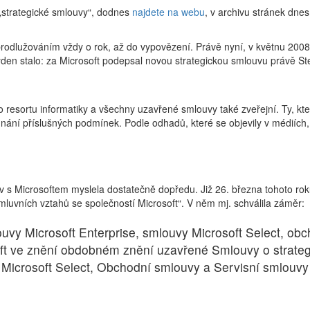
„strategické smlouvy“, dodnes
najdete na webu
, v archivu stránek dnes 
prodlužováním vždy o rok, až do vypovězení. Právě nyní, v květnu 2008,
ýden stalo: za Microsoft podepsal novou strategickou smlouvu právě St
 resortu informatiky a všechny uzavřené smlouvy také zveřejní. Ty, kt
nání příslušných podmínek. Podle odhadů, které se objevily v médiích,
s Microsoftem myslela dostatečně dopředu. Již 26. března tohoto roku
mluvních vztahů se společností Microsoft“. V něm mj. schválila záměr:
ouvy Microsoft Enterprise, smlouvy Microsoft Select, ob
oft ve znění obdobném znění uzavřené Smlouvy o strate
 Microsoft Select, Obchodní smlouvy a Servisní smlouvy