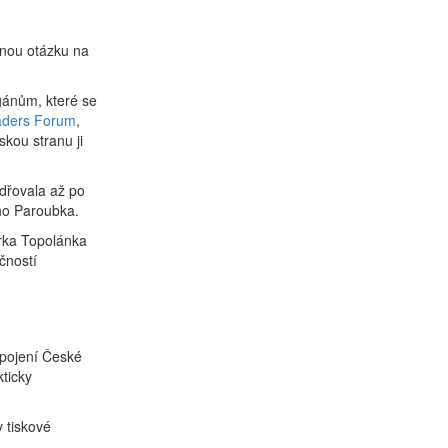
mnou otázku na
rgánům, které se
aders Forum
,
kou stranu ji
adřovala až po
ího Paroubka.
irka Topolánka
čností
apojení České
kticky
v tiskové