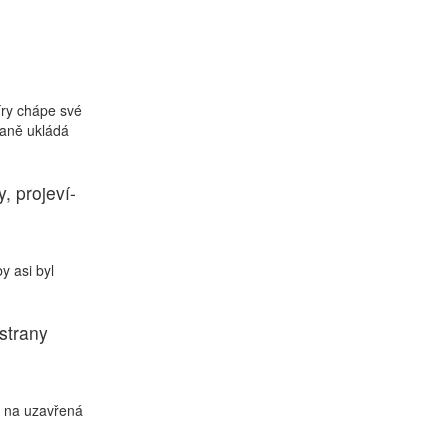
íry chápe své
raně ukládá
, projeví-
y asi byl
strany
t na uzavřená