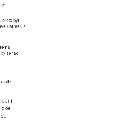
již
 proto byl
eve Ballmer, a
eré na
 by se tak
 totiž
chodní
gické
 se