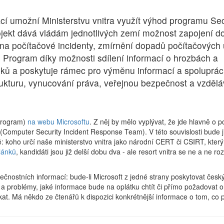
cí umožní Ministerstvu vnitra využít výhod programu Sec
jekt dává vládám jednotlivých zemí možnost zapojení d
 na počítačové incidenty, zmírnění dopadů počítačových 
 Program díky možnosti sdílení informací o hrozbách a
oků a poskytuje rámec pro výměnu informací a spoluprác
ukturu, vynucování práva, veřejnou bezpečnost a vzdělá
 Program)
na webu Microsoftu
. Z něj by mělo vyplývat, že jde hlavně o p
puter Security Incident Response Team). V této souvislosti bude ji
 koho určí naše ministerstvo vnitra jako národní CERT či CSIRT, který
článků
, kandidáti jsou již delší dobu dva - ale resort vnitra se ne a ne r
pečnostních informací: bude-li Microsoft z jedné strany poskytovat č
y a problémy, jaké informace bude na oplátku chtít či přímo požadovat
skat. Má někdo ze čtenářů k dispozici konkrétnější informace o tom, c