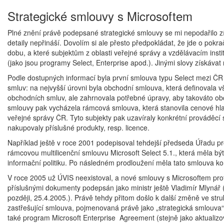
Strategické smlouvy s Microsoftem
Plné znění právě podepsané strategické smlouvy se mi nepodařilo zí
detaily nepřináší. Dovolím si ale přesto předpokládat, že jde o pokr
dobu, a které subjektům z oblasti veřejné správy a vzdělávacím inst
(jako jsou programy Select, Enterprise apod.). Jinými slovy získávat
Podle dostupných informací byla první smlouva typu Select mezi ČR
smluv: na nejvyšší úrovni byla obchodní smlouva, která definovala
obchodních smluv, ale zahrnovala potřebné úpravy, aby takováto o
smlouvy pak vycházela rámcová smlouva, která stanovila cenové hlad
veřejné správy ČR. Tyto subjekty pak uzavíraly konkrétní prováděcí 
nakupovaly příslušné produkty, resp. licence.
Například ještě v roce 2001 podepisoval tehdejší předseda Úřadu pr
rámcovou multilicenční smlouvu Microsoft Select 5.1., která měla být
informační politiku. Po následném prodloužení měla tato smlouva ko
V roce 2005 už ÚVIS neexistoval, a nové smlouvy s Microsoftem proto
příslušnými dokumenty podepsán jako ministr ještě Vladimír Mlynář
později, 25.4.2005.). Právě tehdy přitom došlo k další změně ve str
zastřešující smlouva, pojmenovaná právě jako „strategická smlouva“.
také program Microsoft Enterprise Agreement (stejně jako aktualizova