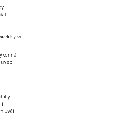
by
k i
 produkty se
výkonné
 uvedl
inily
ní
 mluvčí