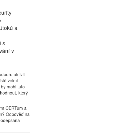
urity
o
útoků a
i s
vání v
odporu aktivit
stě velmi
 by mohl tuto
ozhodnout, který
eským CERTům a
 on? Odpověď na
o podepsaná