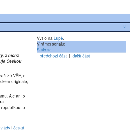
Vyšlo na
Lupě
,
V rámci seriálu:
Stalo se
y, z nichž
předchozí část
|
další část
juje Českou
pražské VŠE, o
ckém originále,
amu. Ale ani o
era
republikou: o
 vlády
i
česká