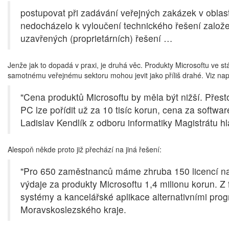
postupovat při zadávání veřejných zakázek v oblast
nedocházelo k vyloučení technického řešení založe
uzavřených (proprietárních) řešení …
Jenže jak to dopadá v praxi, je druhá věc. Produkty Microsoftu ve st
samotnému veřejnému sektoru mohou jevit jako příliš drahé. Viz např
"Cena produktů Microsoftu by měla být nižší. Přes
PC lze pořídit už za 10 tisíc korun, cena za softwa
Ladislav Kendlík z odboru informatiky Magistrátu h
Alespoň někde proto již přechází na jiná řešení:
"Pro 650 zaměstnanců máme zhruba 150 licencí na
výdaje za produkty Microsoftu 1,4 milionu korun. 
systémy a kancelářské aplikace alternativními prog
Moravskoslezského kraje.