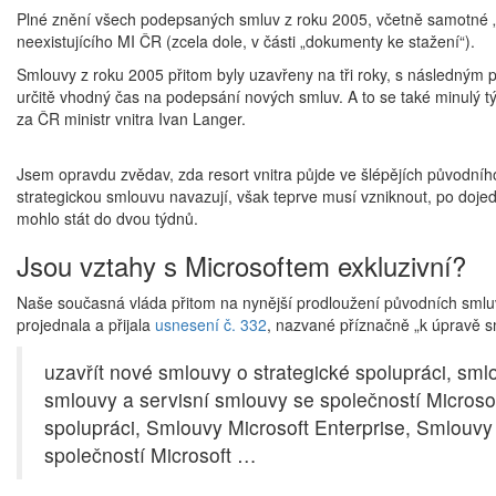
Plné znění všech podepsaných smluv z roku 2005, včetně samotné 
neexistujícího MI ČR (zcela dole, v části „dokumenty ke stažení“).
Smlouvy z roku 2005 přitom byly uzavřeny na tři roky, s následným 
určitě vhodný čas na podepsání nových smluv. A to se také minulý t
za ČR ministr vnitra Ivan Langer.
Jsem opravdu zvědav, zda resort vnitra půjde ve šlépějích původního
strategickou smlouvu navazují, však teprve musí vzniknout, po dojed
mohlo stát do dvou týdnů.
Jsou vztahy s Microsoftem exkluzivní?
Naše současná vláda přitom na nynější prodloužení původních smluv 
projednala a přijala
usnesení č. 332
, nazvané příznačně „k úpravě s
uzavřít nové smlouvy o strategické spolupráci, sml
smlouvy a servisní smlouvy se společností Micros
spolupráci, Smlouvy Microsoft Enterprise, Smlouvy
společností Microsoft …