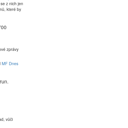
se z nich jen
nů, které by
700
kové zprávy
d
MF Dnes
run.
h
d, vůči