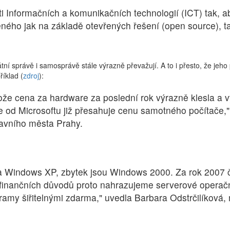
i Informačních a komunikačních technologií (ICT) tak, a
ného jak na základě otevřených řešení (open source), ta
átní správě i samosprávě stále výrazně převažují. A to i přesto, že jeho
íklad (
zdroj
):
tože cena za hardware za poslední rok výrazně klesla a 
re od Microsoftu již přesahuje cenu samotného počítače,"
lavního města Prahy.
 Windows XP, zbytek jsou Windows 2000. Za rok 2007 č
Z finančních důvodů proto nahrazujeme serverové operač
ramy šiřitelnými zdarma," uvedla Barbara Odstrčilíková,