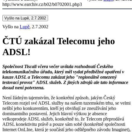
http://www.earchiv.cz/b02/b0702001.php3
Vyšlo na Lupě, 2.7.2002
Vyšlo na
Lupě
, 2.7.2002
ČTÚ zakázal Telecomu jeho
ADSL!
Společnost Tiscali včera večer uvítala rozhodnutí Českého
telekomunikačního úřadu, který měl vydat předběžné opatření v
kauze ADSL a Telecomu zakázat jeho "regionálně omezený
testovací provoz" ADSL služeb. Z jiných zdrojů ale tato informace
dosud není potvrzena.
Není žádným tajemstvím, že konkrétní způsob, jakým Český
Telecom rozjel své ADSL služby na našem tuzemském trhu, se velmi
nelíbí jeho konkurentům, kteří jej obviňují ze zneužívání jeho
dominantního postavení. Jejich hlavní výtkou je absence
velkoprodeje ADSL služeb, konkrétně to, že Telecom přeprodává
ADSL konektivitu právě a pouze sám sobě (konkrétně společnosti
Internet OnLIne, která je součástí jeho odštěpného závodu Imaginet),