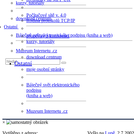
kurzy, tutoriály
Počítačové sítě v. 4.0
download centrum
Rodina protokolů TCP/IP
Ostatní
Báječný svět elektronického podpisu (kniha a web)
příspěvky z konferencí
kurzy, tutoriály
Muzeum Internetu .cz
download centrum
Ostatní
moje osobní stránky
Báječný svět elektronického
podpisu
(kniha a web)
Muzeum Internetu .cz
×
Vytištěno z adresy:
Vyšlo na
Lupě
, 2.7.2002