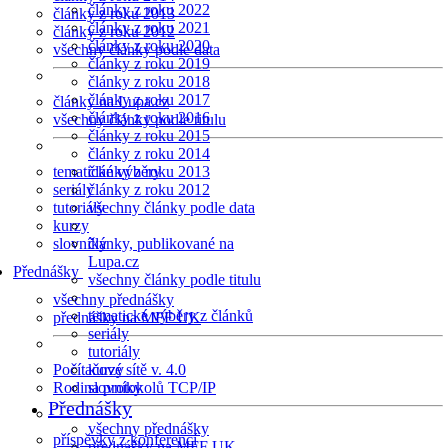
články z roku 2022
články z roku 2013
články z roku 2021
články z roku 2012
články z roku 2020
všechny články podle data
články z roku 2019
články z roku 2018
články z roku 2017
články na Lupa.cz
články z roku 2016
všechny články podle titulu
články z roku 2015
články z roku 2014
tematické výběry
články z roku 2013
seriály
články z roku 2012
tutoriály
všechny články podle data
kurzy
slovníky
články, publikované na
Lupa.cz
Přednášky
všechny články podle titulu
všechny přednášky
tematické výběry z článků
přednášky na MFF UK
seriály
tutoriály
Počítačové sítě v. 4.0
kurzy
Rodina protokolů TCP/IP
slovníky
Přednášky
všechny přednášky
příspěvky z konferencí
přednášky na MFF UK