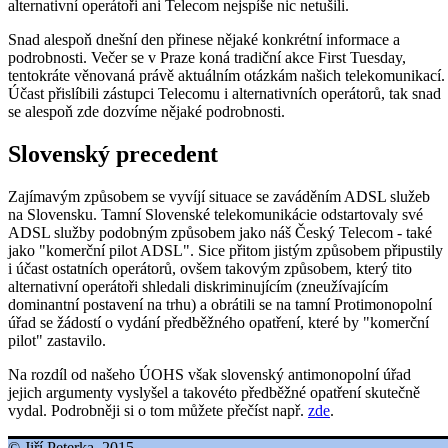
alternativní operátoři ani Telecom nejspíše nic netušili.
Snad alespoň dnešní den přinese nějaké konkrétní informace a
podrobnosti. Večer se v Praze koná tradiční akce First Tuesday,
tentokráte věnovaná právě aktuálním otázkám našich telekomunikací.
Účast přislíbili zástupci Telecomu i alternativních operátorů, tak snad
se alespoň zde dozvíme nějaké podrobnosti.
Slovenský precedent
Zajímavým způsobem se vyvíjí situace se zaváděním ADSL služeb
na Slovensku. Tamní Slovenské telekomunikácie odstartovaly své
ADSL služby podobným způsobem jako náš Český Telecom - také
jako "komerční pilot ADSL". Sice přitom jistým způsobem připustily
i účast ostatních operátorů, ovšem takovým způsobem, který tito
alternativní operátoři shledali diskriminujícím (zneužívajícím
dominantní postavení na trhu) a obrátili se na tamní Protimonopolní
úřad se žádostí o vydání předběžného opatření, které by "komerční
pilot" zastavilo.
Na rozdíl od našeho ÚOHS však slovenský antimonopolní úřad
jejich argumenty vyslyšel a takovéto předběžné opatření skutečně
vydal. Podrobněji si o tom můžete přečíst např.
zde
.
© Jiří Peterka, 2015