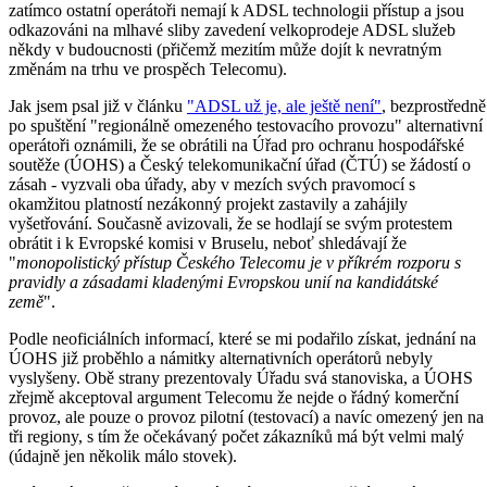
zatímco ostatní operátoři nemají k ADSL technologii přístup a jsou
odkazováni na mlhavé sliby zavedení velkoprodeje ADSL služeb
někdy v budoucnosti (přičemž mezitím může dojít k nevratným
změnám na trhu ve prospěch Telecomu).
Jak jsem psal již v článku
"ADSL už je, ale ještě není"
, bezprostředně
po spuštění "regionálně omezeného testovacího provozu" alternativní
operátoři oznámili, že se obrátili na Úřad pro ochranu hospodářské
soutěže (ÚOHS) a Český telekomunikační úřad (ČTÚ) se žádostí o
zásah - vyzvali oba úřady, aby v mezích svých pravomocí s
okamžitou platností nezákonný projekt zastavily a zahájily
vyšetřování. Současně avizovali, že se hodlají se svým protestem
obrátit i k Evropské komisi v Bruselu, neboť shledávají že
"
monopolistický přístup Českého Telecomu je v příkrém rozporu s
pravidly a zásadami kladenými Evropskou unií na kandidátské
země
".
Podle neoficiálních informací, které se mi podařilo získat, jednání na
ÚOHS již proběhlo a námitky alternativních operátorů nebyly
vyslyšeny. Obě strany prezentovaly Úřadu svá stanoviska, a ÚOHS
zřejmě akceptoval argument Telecomu že nejde o řádný komerční
provoz, ale pouze o provoz pilotní (testovací) a navíc omezený jen na
tři regiony, s tím že očekávaný počet zákazníků má být velmi malý
(údajně jen několik málo stovek).