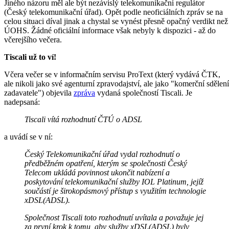
Jiného názoru měl ale být nezávislý telekomunikační regulátor
(Český telekomunikační úřad). Opět podle neoficiálních zpráv se na
celou situaci díval jinak a chystal se vynést přesně opačný verdikt než
ÚOHS. Žádné oficiální informace však nebyly k dispozici - až do
včerejšího večera.
Tiscali už to ví!
Včera večer se v informačním servisu ProText (který vydává ČTK,
ale nikoli jako své agenturní zpravodajství, ale jako "komerční sdělení
zadavatele") objevila
zpráva
vydaná společností Tiscali. Je
nadepsaná:
Tiscali vítá rozhodnutí ČTÚ o ADSL
a uvádí se v ní:
Český Telekomunikační úřad vydal rozhodnutí o
předběžném opatření, kterým se společnosti Český
Telecom ukládá povinnost ukončit nabízení a
poskytování telekomunikační služby IOL Platinum, jejíž
součástí je širokopásmový přístup s využitím technologie
xDSL(ADSL).
Společnost Tiscali toto rozhodnutí uvítala a považuje jej
za první krok k tomu, aby služby xDSL(ADSL) byly