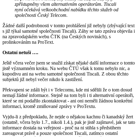
zpřístupněny všem alternativním operátorům. Tiscali
nyní očekává velkoobchodní nabídku těchto služeb od
společnosti Český Telecom.
Žádné další podrobnosti v tomto prohlášení již nebyly (zbývající text
s již týkal samotné společnosti Tiscali). Záhy se tato zpráva objevila i
na zpravodajském webu ČTK (na Českých novinách), s
prolinkováním na ProText.
Ostatní netuší ….
Ještě včera večer jsem se snažil získat nějaké další informace o tomto
jistě významném kroku. Na webu ČTÚ však k tomu nebylo nic, a
kupodivu ani na webu samotné společnosti Tiscali. Z obou těchto
subjektů již nebyl večer nikdo k zastižení.
Překvapeni se zdáli být i v Telecomu, kde mi sdělili že o tom dosud
nemají žádné informace. Stejně na tom byli i ti alternativní operátoři,
které se mi podařilo zkontaktovat - ani oni neměli žádnou konkrétní
informaci, kromě zmiňované zprávy v ProTextu.
Vyjdu-li z předpokladu, že nejde o nějakou kachnu či kanadský žert
(ostatně, včera bylo 1.7., nikoli 1.4.), pak je jistě zajímavé, jak se tato
informace dostala na veřejnost - proč na ni stihla s předstihem
zareagovat právě a pouze společnost Tiscali, zatímco ostatní