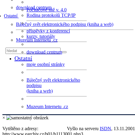
download centrum
Počítačové sítě v. 4.0
Rodina protokolů TCP/IP
Ostatní
Báječný svět elektronického podpisu (kniha a web)
příspěvky z konferencí
kurzy, tutoriály
Muzeum Internetu .cz
download centrum
Ostatní
moje osobní stránky
Báječný svět elektronického
podpisu
(kniha a web)
Muzeum Internetu .cz
×
Vytištěno z adresy:
Vyšlo na serveru
ISDN
, 13.11.2001
http://www.earchiv.cz/b01/b1113001.php3