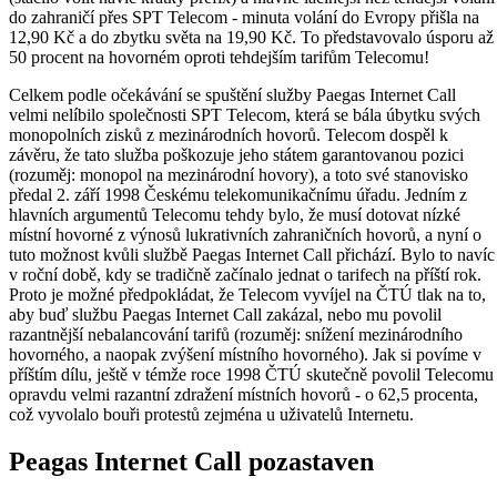
do zahraničí přes SPT Telecom - minuta volání do Evropy přišla na
12,90 Kč a do zbytku světa na 19,90 Kč. To představovalo úsporu až
50 procent na hovorném oproti tehdejším tarifům Telecomu!
Celkem podle očekávání se spuštění služby Paegas Internet Call
velmi nelíbilo společnosti SPT Telecom, která se bála úbytku svých
monopolních zisků z mezinárodních hovorů. Telecom dospěl k
závěru, že tato služba poškozuje jeho státem garantovanou pozici
(rozuměj: monopol na mezinárodní hovory), a toto své stanovisko
předal 2. září 1998 Českému telekomunikačnímu úřadu. Jedním z
hlavních argumentů Telecomu tehdy bylo, že musí dotovat nízké
místní hovorné z výnosů lukrativních zahraničních hovorů, a nyní o
tuto možnost kvůli službě Paegas Internet Call přichází. Bylo to navíc
v roční době, kdy se tradičně začínalo jednat o tarifech na příští rok.
Proto je možné předpokládat, že Telecom vyvíjel na ČTÚ tlak na to,
aby buď službu Paegas Internet Call zakázal, nebo mu povolil
razantnější nebalancování tarifů (rozuměj: snížení mezinárodního
hovorného, a naopak zvýšení místního hovorného). Jak si povíme v
příštím dílu, ještě v témže roce 1998 ČTÚ skutečně povolil Telecomu
opravdu velmi razantní zdražení místních hovorů - o 62,5 procenta,
což vyvolalo bouři protestů zejména u uživatelů Internetu.
Peagas Internet Call pozastaven