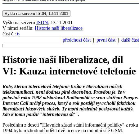
Vyšlo na serveru ISDN, 13.11.2001
Vyšlo na serveru
ISDN
, 13.11.2001
V rámci seriálu:
Historie naší liberalizace
část č.:
6
předchozí část
|
první část
|
další část
Historie naší liberalizace, díl
VI: Kauza internetové telefonie
Role, kterou internetová telefonie hrála v liberalizaci našich
telekomunikací, není dodnes plně doceněna. Pravdou je, že v
polovině roku 1998 odstartoval Radiomobil se svou službou Paegas
Internet Call určitý proces, který o rok později vyvrcholil faktickou
liberalizací hlasových služeb. Ty mohl následně poskytovat každý,
kdo k tomu použil "internetovou síť".
Posledním z deseti "Hlavních zásad státní informační politiky" z roku
1994 bylo rozhodnutí udělit dvě licence na mobilní sítě GSM: