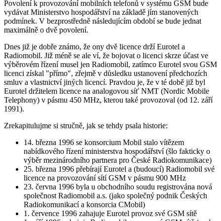
Povolení k provozování mobilních telefonů v systému GSM bude
vydávat Ministerstvo hospodářství na základě jím stanovených
podmínek. V bezprostředně následujícím období se bude jednat
maximálně o dvě povolení.
Dnes již je dobře známo, že ony dvě licence drží Eurotel a
Radiomobil. Již méně se ale ví, že bojovat o licenci skrze účast ve
výběrovém řízení musel jen Radiomobil, zatímco Eurotel svou GSM
licenci získal "přímo", zřejmě v důsledku ustanovení předchozích
smluv a vlastnictví jiných licencí. Pravdou je, že v té době již byl
Eurotel držitelem licence na analogovou síť NMT (Nordic Mobile
Telephony) v pásmu 450 MHz, kterou také provozoval (od 12. září
1991).
Zrekapitulujme si stručně, jak se tehdy psala historie:
14. března 1996 se konsorcium Mobil stalo vítězem
nabídkového řízení ministerstva hospodářství (šlo fakticky o
výběr mezinárodního partnera pro České Radiokomunikace)
25. března 1996 přebírají Eurotel a (budoucí) Radiomobil své
licence na provozování sítí GSM v pásmu 900 MHz
23. června 1996 byla u obchodního soudu registrována nová
společnost Radiomobil a.s. (jako společný podnik Českých
Radiokomunikací a konsorcia CMobil)
1. července 1996 zahajuje Eurotel provoz své GSM sítě