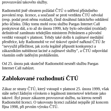
provozování takovéto služby.
Radiomobil jistě obratem požádal ČTÚ o udělení příslušného
povolení resp. licence, a současně se proti verdiktu ČTÚ odvolal
(resp. podal proti němu rozklad), čímž dosáhnul faktického oddálení
jeho účinku. Díky tomu mohl svou službu Paegas Internet Call
poskytovat dál, a to až do února 1999, kdy bylo odvolání (rozklad)
definitivně zamítnuto tehdejším ministrem Peltrámem a původní
verdikt vstoupil v platnost. Tehdy také došlo k zajímavé mediální
přestřelce, kdy Radiomobil ve své tiskové zprávě nařknul ČTÚ že
"nevyužil příležitost, jak zcela legálně připustit konkurenci a
zákazníkům nabídnout laciné a zajímavé služby", a ČTÚ odpovídal
vlastním ostře laděným prohlášením.
Od 25. února pak skutečně Radiomobil nesměl službu Paegas
Internet Call nabízet.
Zablokované rozhodnutí ČTÚ
Zákaz ze strany ČTÚ, který vstoupil v platnost 25. února 1999, však
stále nebyl žádným výrokem o legálnosti internetové telefonie jako
takové. Byl pouze zákazem provozovat službu, na kterou neměl
Radiomobil licenci. O takovouto licenci zažádal nejspíše již koncem
října 1998, při prvním výroku ČTÚ.