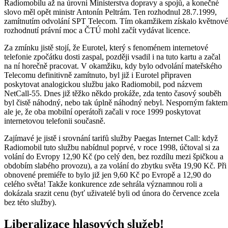
Radiomobilu až na úrovni Ministerstva dopravy a spojů, a konečné
slovo měl opět ministr Antonín Peltrám. Ten rozhodnul 28.7.1999,
zamítnutím odvolání SPT Telecom. Tím okamžikem získalo květnové
rozhodnutí právní moc a ČTÚ mohl začít vydávat licence.
Za zmínku jistě stojí, že Eurotel, který s fenoménem internetové
telefonie zpočátku dosti zaspal, později vsadil i na tuto kartu a začal
na ní horečně pracovat. V okamžiku, kdy bylo odvolání mateřského
Telecomu definitivně zamítnuto, byl již i Eurotel připraven
poskytovat analogickou službu jako Radiomobil, pod názvem
NetCall-55. Dnes již těžko někdo prokáže, zda tento časový souběh
byl čistě náhodný, nebo tak úplně náhodný nebyl. Nesporným faktem
ale je, že oba mobilní operátoři začali v roce 1999 poskytovat
internetovou telefonii současně.
Zajímavé je jistě i srovnání tarifů služby Paegas Internet Call: když
Radiomobil tuto službu nabídnul poprvé, v roce 1998, účtoval si za
volání do Evropy 12,90 Kč (po celý den, bez rozdílu mezi špičkou a
obdobím slabého provozu), a za volání do zbytku světa 19,90 Kč. Při
obnovené premiéře to bylo již jen 9,60 Kč po Evropě a 12,90 do
celého světa! Takže konkurence zde sehrála významnou roli a
dokázala srazit cenu (byť uživatelé byli od února do července zcela
bez této služby).
Liberalizace hlasových služeb!