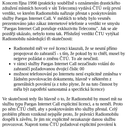
Koncem října 1998 (prakticky souběžně s oznámením drastického
zdražení místních hovorů v síti Telecomu) vydává ČTÚ svůj první
verdikt, ve kterém Radiomobilu nařizuje přestat s poskytováním
služby Paegas Internet Call. V médiích to tehdy bylo vesměs
prezentováno jako zákaz internetové telefonie a verdikt ve smyslu
"Paegas Internet Call porušuje exkluzivitu Telecomu". Jak se ale
později ukázalo, nebylo tomu tak. Příslušný verdikt ČTU vytýkal
Radiomobilu následující tři skutečnosti:
Radiomobil měl ve své licenci klauzuli, že se nesmí přímo
propojovat do zahraničí - s tím, že pokud by to chtěl, musel by
nejprve požádat o změnu ČTÚ. To ale neučinil.
v rámci služby Paegas Internet Call nezačínalo volání do
zahraničí požadovanou dvojicí číslic 00
možnost telefonování po Internetu není explicitně zmíněna v
žádném povolovacím dokumentu, hlavně v některém z
generálních povolení (a z toho plyne, že na tuto činnost by
měla být zapotřebí samostatná a specifická licence)
Ve skutečnosti tedy šlo hlavně o to, že Radiomobil by musel mít na
službu typu Paegas Internet Call explicitní licenci, a tu neměl. Proto
po něm ČTÚ chtěl, aby s poskytováním této služby přestal. Celý
problém přitom vzniknul nejspíše proto, že právníci Radiomobilu
dospěli k závěru, že jim nic explicitně nezakazuje danou službu
provozovat. Naproti tomu ČTÚ požadoval explicitní povolení k