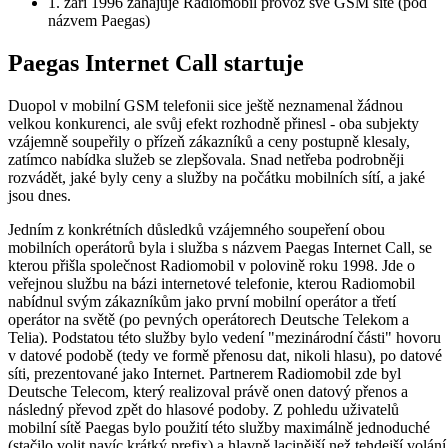
1. září 1996 zahajuje Radiomobil provoz své GSM sítě (pod
názvem Paegas)
Paegas Internet Call startuje
Duopol v mobilní GSM telefonii sice ještě neznamenal žádnou
velkou konkurenci, ale svůj efekt rozhodně přinesl - oba subjekty
vzájemně soupeřily o přízeň zákazníků a ceny postupně klesaly,
zatímco nabídka služeb se zlepšovala. Snad netřeba podrobněji
rozvádět, jaké byly ceny a služby na počátku mobilních sítí, a jaké
jsou dnes.
Jedním z konkrétních důsledků vzájemného soupeření obou
mobilních operátorů byla i služba s názvem Paegas Internet Call, se
kterou přišla společnost Radiomobil v polovině roku 1998. Jde o
veřejnou službu na bázi internetové telefonie, kterou Radiomobil
nabídnul svým zákazníkům jako první mobilní operátor a třetí
operátor na světě (po pevných operátorech Deutsche Telekom a
Telia). Podstatou této služby bylo vedení "mezinárodní části" hovoru
v datové podobě (tedy ve formě přenosu dat, nikoli hlasu), po datové
síti, prezentované jako Internet. Partnerem Radiomobil zde byl
Deutsche Telecom, který realizoval právě onen datový přenos a
následný převod zpět do hlasové podoby. Z pohledu uživatelů
mobilní sítě Paegas bylo použití této služby maximálně jednoduché
(stačilo volit navíc krátký prefix) a hlavně lacinější než tehdejší volání