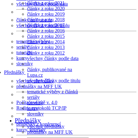
články z roku 2021
všechny články podle data
články z roku 2020
články z roku 2019
články z roku 2018
články na Lupa.cz
články z roku 2017
všechny články podle titulu
články z roku 2016
články z roku 2015
tematické výběry
články z roku 2014
seriály
články z roku 2013
tutoriály
články z roku 2012
kurzy
všechny články podle data
slovníky
články, publikované na
Přednášky
Lupa.cz
všechny články podle titulu
všechny přednášky
přednášky na MFF UK
tematické výběry z článků
seriály
Počítačové sítě v. 4.0
tutoriály
Rodina protokolů TCP/IP
kurzy
slovníky
Přednášky
příspěvky z konferencí
všechny přednášky
kurzy, tutoriály
přednášky na MFF UK