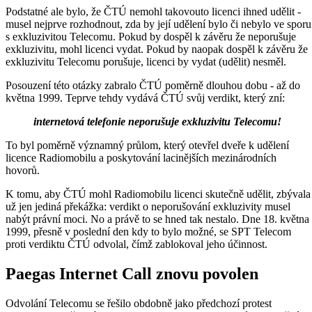
Podstatné ale bylo, že ČTÚ nemohl takovouto licenci ihned udělit -
musel nejprve rozhodnout, zda by její udělení bylo či nebylo ve sporu
s exkluzivitou Telecomu. Pokud by dospěl k závěru že neporušuje
exkluzivitu, mohl licenci vydat. Pokud by naopak dospěl k závěru že
exkluzivitu Telecomu porušuje, licenci by vydat (udělit) nesměl.
Posouzení této otázky zabralo ČTÚ poměrně dlouhou dobu - až do
května 1999. Teprve tehdy vydává ČTÚ svůj verdikt, který zní:
internetová telefonie neporušuje exkluzivitu Telecomu!
To byl poměrně významný průlom, který otevřel dveře k udělení
licence Radiomobilu a poskytování lacinějších mezinárodních
hovorů.
K tomu, aby ČTÚ mohl Radiomobilu licenci skutečně udělit, zbývala
už jen jediná překážka: verdikt o neporušování exkluzivity musel
nabýt právní moci. No a právě to se hned tak nestalo. Dne 18. května
1999, přesně v poslední den kdy to bylo možné, se SPT Telecom
proti verdiktu ČTÚ odvolal, čímž zablokoval jeho účinnost.
Paegas Internet Call znovu povolen
Odvolání Telecomu se řešilo obdobně jako předchozí protest