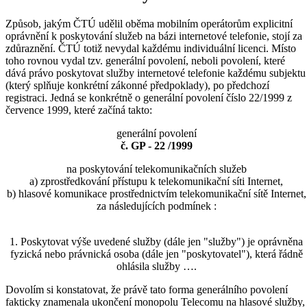
Způsob, jakým ČTÚ udělil oběma mobilním operátorům explicitní
oprávnění k poskytování služeb na bázi internetové telefonie, stojí za
zdůraznění. ČTÚ totiž nevydal každému individuální licenci. Místo
toho rovnou vydal tzv. generální povolení, neboli povolení, které
dává právo poskytovat služby internetové telefonie každému subjektu
(který splňuje konkrétní zákonné předpoklady), po předchozí
registraci. Jedná se konkrétně o generální povolení číslo 22/1999 z
července 1999, které začíná takto:
generální povolení
č. GP - 22 /1999
na poskytování telekomunikačních služeb
a) zprostředkování přístupu k telekomunikační síti Internet,
b) hlasové komunikace prostřednictvím telekomunikační sítě Internet,
za následujících podmínek :
1. Poskytovat výše uvedené služby (dále jen "služby") je oprávněna
fyzická nebo právnická osoba (dále jen "poskytovatel"), která řádně
ohlásila služby ….
Dovolím si konstatovat, že právě tato forma generálního povolení
fakticky znamenala ukončení monopolu Telecomu na hlasové služby,